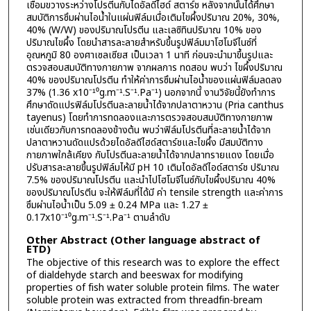
เชื่อมขวางระหว่างโปรตีนกับไดอัลดีไฮด์ สตาร์ช หลังจากนั้นได้ศึกษา
สมบัติการซึมผ่านไอน้ำในแผ่นฟิล์มเมื่อเติมไขผึ้งปริมาณ 20%, 30%,
40% (W/W) ของปริมาณโปรตีน และเลซิทินปริมาณ 10% ของ
ปริมาณไขผึ้ง โดยนำสารละลายสำหรับขึ้นรูปฟิล์มมาโฮโมจีไนซ์ที่
อุณหภูมิ 80 องศาเซลเซียส เป็นเวลา 1 นาที ก่อนจะนำมาขึ้นรูปและ
ตรวจสอบสมบัติทางกายภาพ จากผลการ ทดสอบ พบว่า ไขผึ้งปริมาณ
40% ของปริมาณโปรตีน ทำให้ค่าการซึมผ่านไอน้ำของแผ่นฟิล์มลดลง
37% (1.36 x10⁻¹⁰g.m⁻¹.S⁻¹.Pa⁻¹) นอกจากนี้ งานวิจัยนี้ยังทำการ
ศึกษาดัดแปรฟิล์มโปรตีนละลายน้ำได้จากปลาตาหวาน (Pria canthus
tayenus) โดยทำการทดลองและการตรวจสอบสมบัติทางกายภาพ
เช่นเดียวกับการทดลองข้างต้น พบว่าฟิล์มโปรตีนที่ละลายน้ำได้จาก
ปลาตาหวานดัดแปรด้วยไดอัลดีไฮด์สตาร์ชและไขผึ้ง มีสมบัติทาง
กายภาพใกล้เคียง กับโปรตีนละลายน้ำได้จากปลาทรายแดง โดยเมื่อ
ปรับสารละลายขึ้นรูปฟิล์มไห้มี pH 10 เติมไดอัลดีไอด์สตาร์ช ปริมาณ
7.5% ของปริมาณโปรตีน และนำไปโฮโมจีไนซ์กับไขผึ้งปริมาณ 40%
ของปริมาณโปรตีน จะให้ฟิล์มที่ได้มี ค่า tensile strength และค่าการ
ซึมผ่านไอน้ำเป็น 5.09 ± 0.24 MPa และ 1.27 ±
0.17x10⁻¹⁰g.m⁻¹.S⁻¹.Pa⁻¹ ตามลำดับ
Other Abstract (Other language abstract of
ETD)
The objective of this research was to explore the effect
of dialdehyde starch and beeswax for modifying
properties of fish water soluble protein films. The water
soluble protein was extracted from threadfin-bream