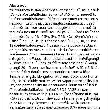
Abstract
งานวิจัยนี้มีวัตถุประสงค์เพื่อศึกษาผลของการดัดแปรโปรตีนละลายน้ำ
ได้จากปลาด้วยไดอัลดีไฮด์สตาร์ช และไขผึ้งที่มีต่อคุณภาพของฟิล์ม
โดยทำการสกัดโปรตีนละลายน้ำได้จากปลาทรายแดง (Nemipterus
hexodon) แล้วศึกษาสมบัติของฟิล์มโปรตีนที่ดัดแปรด้วยไดอัลดี
ไฮด์สตาร์ช โดยการเตรียมสารละลายขึ้นรูปฟิล์มโปรตีนละลายน้ำได้
จากปลาให้มีความเข้มข้นของโปรตีน 3% (W/V) ในน้ำกลั่น เติมไดอัลดี
ไฮด์สตาร์ชปริมาณ 0%, 2.5%, 5%, 7.5% หรือ 10% (W/W) ของ
ปริมาณโปรตีน และปรับ pH ของสารละลายเป็น 8, 9, 10, 11 หรือ
12 ด้วยโซเดียมไฮดรอกไซด์ 1 นอร์มัล เติมกลีเซอรอลเพื่อเป็นพลา
สติไซเซอร์ปริมาณ 50% ของปริมาณโปรตีน นำสารละลายไปไห้ ความ
ร้อนที่อุณหภูมิ 70 องศาเซลเซียส เป็นเวลา 15 นาที แล้วนำสารละลาย
มาขึ้นรูปเป็นแผ่นฟิล์มบน silicone plate และนำไปทำแห้งที่อุณหภูมิ
25 องศาเซลเซียส เป็นเวลา 20 ชั่วโมง รักษาสภาวะของแผ่นฟิล์มที่
อุณหภูมิ 20 ± 5 องศาเซลเซียส และความชื้นสัมพัทธ์ 50 ± 5 % เป็น
เวลา 48 ชั่วโมง ก่อนนำมาตรวจสอบสมบัติทางกายภาพ ได้แก่
Tensile strength, Elongation at break, Color ระบบ Hunter
Lab, Total soluble matter, Water vapor permeability และ
Oxygen permeability และติดตามผลการเชื่อมขวางของโปรตีนที่
ดัดแปรด้วยไดอัลดีไฮด์สตาร์ช ด้วยวิธี SDS-PAGE จากผลการ
ทดสอบ พบว่า สารละลายที่ pH 9 และเติมไดอัลดีไฮด์สตาร์ชปริมาณ
7.5% ของ ปริมาณโปรตีน ทำให้ฟิล์มมีค่า tensile strength สูงที่สุด
(6.72 MPa) ค่า yellowness (+b) ของฟิล์มเพิ่มขึ้น และความ
สามารถในการละลายน้ำของฟิล์มโปรตีนลดลง 37% เนื่องจากเกิดการ