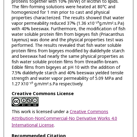
proteins together with 10% (W/W) of lecithin to lipids.
The film-forming solutions were heated at 80℃ and
homogenized for 1 min prior to cast and physical
properties characterized. The results showed that water
vapor permeability reduced 37% (1.36 x10⁻¹⁰g.m/m².s.Pa)
with 40% beeswax. Furthermore, the modification of fish
water soluble protein film from bigeyes fish (Priacanthus
tayenus) was done and the physical properties test was
performed. The results revealed that fish water soluble
protein films from bigeyes modified by dialdehyde starch
and beeswax had nearly the same physical properties as
fish water soluble protein films from threadfin-bream.
Edible films from bigeyes at pH 10 with the addition of
7.5% dialdehyde starch and 40% beeswax yielded tensile
strength and water vapor permeability of 5.09 MPa and
1.27 X10⁻¹⁰ g.m/m².s.Pa respectively.
Creative Commons License
This work is licensed under a
Creative Commons
Attribution-NonCommercial-No Derivative Works 4.0
International License
.
Recommended Citation