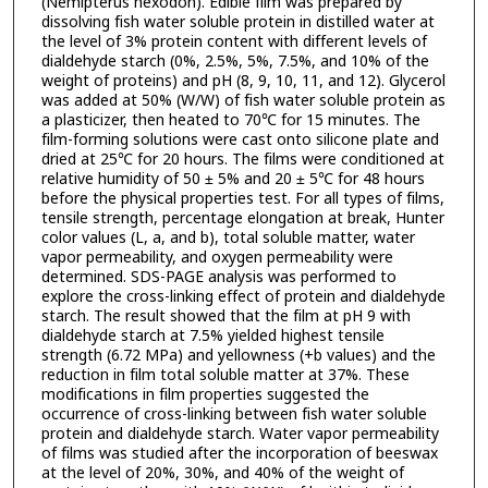
(Nemipterus hexodon). Edible film was prepared by
dissolving fish water soluble protein in distilled water at
the level of 3% protein content with different levels of
dialdehyde starch (0%, 2.5%, 5%, 7.5%, and 10% of the
weight of proteins) and pH (8, 9, 10, 11, and 12). Glycerol
was added at 50% (W/W) of fish water soluble protein as
a plasticizer, then heated to 70℃ for 15 minutes. The
film-forming solutions were cast onto silicone plate and
dried at 25℃ for 20 hours. The films were conditioned at
relative humidity of 50 ± 5% and 20 ± 5℃ for 48 hours
before the physical properties test. For all types of films,
tensile strength, percentage elongation at break, Hunter
color values (L, a, and b), total soluble matter, water
vapor permeability, and oxygen permeability were
determined. SDS-PAGE analysis was performed to
explore the cross-linking effect of protein and dialdehyde
starch. The result showed that the film at pH 9 with
dialdehyde starch at 7.5% yielded highest tensile
strength (6.72 MPa) and yellowness (+b values) and the
reduction in film total soluble matter at 37%. These
modifications in film properties suggested the
occurrence of cross-linking between fish water soluble
protein and dialdehyde starch. Water vapor permeability
of films was studied after the incorporation of beeswax
at the level of 20%, 30%, and 40% of the weight of