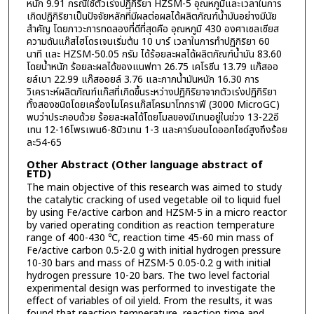
หนัก 9.91 กรณีใช้ตัวเร่งปฏิกิริยา HZSM-5 อุณหภูมิและเวลาในการ
เกิดปฏิกิริยาเป็นปัจจัยหลักที่มีผลต่อผลได้ผลิตภัณฑ์น้ำมันอย่างมีนัย
สำคัญ โดยภาวะการทดลองที่ดีที่สุดคือ อุณหภูมิ 430 องศาเซลเซียส
ความดันแก๊สไฮโดรเจนเริ่มต้น 10 บาร์ เวลาในการทำปฏิกิริยา 60
นาที และ HZSM-50.05 กรัม ได้ร้อยละผลได้ผลิตภัณฑ์น้ำมัน 83.60
โดยน้ำหนัก ร้อยละผลได้ของแนฟทา 26.75 เคโรซีน 13.79 แก๊สออ
ยล์เบา 22.99 แก๊สออยล์ 3.76 และกากน้ำมันหนัก 16.30 การ
วิเคราะห์ผลิตภัณฑ์แก๊สที่เกิดขึ้นระหว่างปฏิกิริยาจากตัวเร่งปฏิกิริยา
ทั้งสองชนิดโดยเครื่องไมโครแก๊สโครมาโทกราฟี (3000 MicroGC)
พบว่าประกอบด้วย ร้อยละผลได้โดยโมลของมีเทนอยู่ในช่วง 13-22อี
เทน 12-16โพรเพน6-8บิวเทน 1-3 และคาร์บอนไดออกไซด์สูงถึงร้อย
ละ54-65
Other Abstract (Other language abstract of
ETD)
The main objective of this research was aimed to study
the catalytic cracking of used vegetable oil to liquid fuel
by using Fe/active carbon and HZSM-5 in a micro reactor
by varied operating condition as reaction temperature
range of 400-430 ℃, reaction time 45-60 min mass of
Fe/active carbon 0.5-2.0 g with initial hydrogen pressure
10-30 bars and mass of HZSM-5 0.05-0.2 g with initial
hydrogen pressure 10-20 bars. The two level factorial
experimental design was performed to investigate the
effect of variables of oil yield. From the results, it was
found that reaction temperature, reaction time and