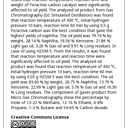
weight of Fe/active carbon catalyst were significantly
affected to oil yield. The analyzed oil product from Gas
Chromatography (GC Simulated Distillation) was found
that reaction temperature of 430 ℃, initial hydrogen
pressure 10 bars, reaction time 60 min by using 0.5 g
Fe/active carbon was the best condition that gave the
highest yields of naphtha. The oil yield was 79.74 % by
weight, 28.14 % Naphtha, 16.56 % Kerosene, 21.86 %
Light gas oil, 3.26 % Gas oil and 9.91 % Long residues. In
case of using HZSM-5. From the results, it was found
that reaction temperature and reaction time were
significantly affected to oil yield. The analyzed oil
product was found that reaction temperature of 430 ℃,
initial hydrogen pressure 10 bars, reaction time 60 min
by using 0.05 g HZSM-5 was the best condition. The oil
yield was 83.60 % by weight, 26.75 % Naphtha, 13.79 %
Kerosene, 22.99 % Light gas oil, 3.76 % Gas oil and 16.30
% Long residues. The component of gases product from
Micro Gas Chromatography show the percentage by
mole of 13-22 % Methane, 12-16 % Ethane, 6-8%
Propane, 1-3 % Butane and 54-65 % Carbon dioxide.
Creative Commons License