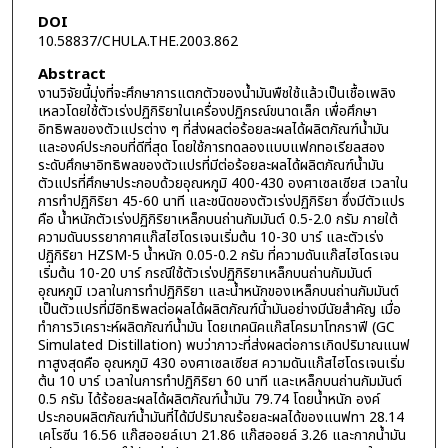
DOI
10.58837/CHULA.THE.2003.862
Abstract
งานวิจัยนี้มุ่งที่จะศึกษาการแตกตัวของน้ำมันพืชใช้แล้วเป็นเชื้อเพลิง
เหลวโดยใช้ตัวเร่งปฏิกิริยาในเครื่องปฏิกรณ์ขนาดเล็ก เพื่อศึกษา
อิทธิพลของตัวแปรต่าง ๆ ที่ส่งผลต่อร้อยละผลได้ผลิตภัณฑ์น้ำมัน
และองค์ประกอบที่ดีที่สุด โดยใช้การทดลองแบบแฟกทอเรียลสอง
ระดับศึกษาอิทธิพลของตัวแปรที่มีต่อร้อยละผลได้ผลิตภัณฑ์น้ำมัน
ตัวแปรที่ศึกษาประกอบด้วยอุณหภูมิ 400-430 องศาเซลเซียส เวลาใน
การทำปฏิกิริยา 45-60 นาที และชนิดของตัวเร่งปฏิกิริยา ซึ่งมีตัวแปร
คือ น้ำหนักตัวเร่งปฏิกิริยาเหล็กบนถ่านกัมมันต์ 0.5-2.0 กรัม ภายใต้
ความดันบรรยากาศแก๊สไฮโดรเจนเริ่มต้น 10-30 บาร์ และตัวเร่ง
ปฏิกิริยา HZSM-5 น้ำหนัก 0.05-0.2 กรัม ที่ความดันแก๊สไฮโดรเจน
เริ่มต้น 10-20 บาร์ กรณีใช้ตัวเร่งปฏิกิริยาเหล็กบนถ่านกัมมันต์
อุณหภูมิ เวลาในการทำปฏิกิริยา และน้ำหนักของเหล็กบนถ่านกัมมันต์
เป็นตัวแปรที่มีอิทธิพลต่อผลได้ผลิตภัณฑ์นี้ามันอย่างมีนัยสำคัญ เมื่อ
ทำการวิเคราะห์ผลิตภัณฑ์น้ำมัน โดยเทคนิคแก๊สโครมาโทกราฟี (GC
Simulated Distillation) พบว่าภาวะที่ส่งผลต่อการเกิดปริมาณแนฟ
ทาสูงสุดคือ อุณหภูมิ 430 องศาเซลเซียส ความดันแก๊สไฮโดรเจนเริ่ม
ต้น 10 บาร์ เวลาในการทำปฏิกิริยา 60 นาที และเหล็กบนถ่านกัมมันต์
0.5 กรัม ได้ร้อยละผลได้ผลิตภัณฑ์น้ำมัน 79.74 โดยน้ำหนัก องค์
ประกอบผลิตภัณฑ์น้ำมันที่ได้มีปริมาณร้อยละผลได้ของแนฟทา 28.14
เคโรซีน 16.56 แก๊สออยล์เบา 21.86 แก๊สออยล์ 3.26 และกากน้ำมัน