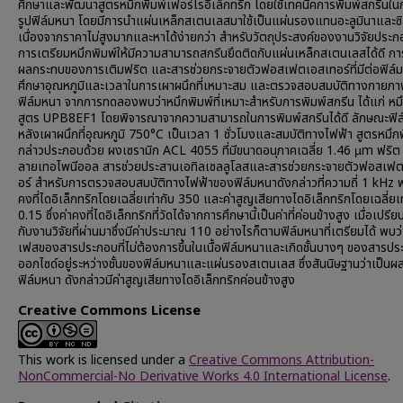
ศึกษาและพัฒนาสูตรหมึกพิมพ์เฟอร์โรอิเล็กทริก โดยใช้เทคนิคการพิมพ์สกรีนในก
รูปฟิล์มหนา โดยมีการนำแผ่นเหล็กสเตนเลสมาใช้เป็นแผ่นรองแทนอะลูมินาและซ
เนื่องจากราคาไม่สูงมากและหาได้ง่ายกว่า สำหรับวัตถุประสงค์ของงานวิจัยประก
การเตรียมหมึกพิมพ์ให้มีความสามารถสกรีนยึดติดกับแผ่นเหล็กสเตนเลสได้ดี กา
ผลกระทบของการเติมฟริต และสารช่วยกระจายตัวฟอสเฟตเอสเทอร์ที่มีต่อฟิล์
ศึกษาอุณหภูมิและเวลาในการเผาผนึกที่เหมาะสม และตรวจสอบสมบัติทางกายภ
ฟิล์มหนา จากการทดลองพบว่าหมึกพิมพ์ที่เหมาะสำหรับการพิมพ์สกรีน ได้แก่ หม
สูตร UPB8EF1 โดยพิจารณาจากความสามารถในการพิมพ์สกรีนได้ดี ลักษณะฟิล
หลังเผาผนึกที่อุณหภูมิ 750°C เป็นเวลา 1 ชั่วโมงและสมบัติทางไฟฟ้า สูตรหมึกพ
กล่าวประกอบด้วย ผงเซรามิก ACL 4055 ที่มีขนาดอนุภาคเฉลี่ย 1.46 µm ฟริต
ลายเทอไพนีออล สารช่วยประสานเอทิลเซลลูโลสและสารช่วยกระจายตัวฟอสเฟ
อร์ สำหรับการตรวจสอบสมบัติทางไฟฟ้าของฟิล์มหนาดังกล่าวที่ความถี่ 1 kHz พ
คงที่ไดอิเล็กทริกโดยเฉลี่ยเท่ากับ 350 และค่าสูญเสียทางไดอิเล็กทริกโดยเฉลี่ยเท
0.15 ซึ่งค่าคงที่ไดอิเล็กทริกที่วัดได้จากการศึกษานี้เป็นค่าที่ค่อนข้างสูง เมื่อเปรี
กับงานวิจัยที่ผ่านมาซึ่งมีค่าประมาณ 110 อย่างไรก็ตามฟิล์มหนาที่เตรียมได้ พบว่
เฟสของสารประกอบที่ไม่ต้องการขึ้นในเนื้อฟิล์มหนาและเกิดชั้นบางๆ ของสารป
ออกไซด์อยู่ระหว่างชั้นของฟิล์มหนาและแผ่นรองสเตนเลส ซึ่งสันนิษฐานว่าเป็นผล
ฟิล์มหนา ดังกล่าวมีค่าสูญเสียทางไดอิเล็กทริกค่อนข้างสูง
Creative Commons License
This work is licensed under a
Creative Commons Attribution-
NonCommercial-No Derivative Works 4.0 International License
.