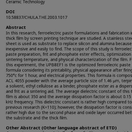
Ceramic Technology
DOI
10.58837/CHULA.THE.2003.1017
Abstract
In this research, ferroelectric paste formulations and fabrication 
thick film by screen printing technique are studied. A stainless ste
sheet is used as substrate to replace silicon and alumina because 
inexpensive and easily to find. The scope of this study is ferroelec
paste preparation, frit and phosphate ester effects, optimization
sintering temperature, and physical characterization of the film.
this experiment, the UPB8EF1 is the optimized ferroelecric paste
formula considering its printability, physical appearance after firin
750°c for 1 hour, and electrical properties. This formula is compo
ACL 4055 powder with the average particle size of 1.46 µm, terpi
a solvent, ethyl cellulose as a binder, phosphate ester as a disper
and frit as a sintering aid. The average dielectric constant of this 
film is about 350 and the average dissipation factor is about 0.15
kHz frequency. This dielectric constant is rather high compared to
previous research (K=110); however, the dissipation factor is con
rather high due to the second phase and oxide layer occurred b
the substrate and the thick film.
Other Abstract (Other language abstract of ETD)