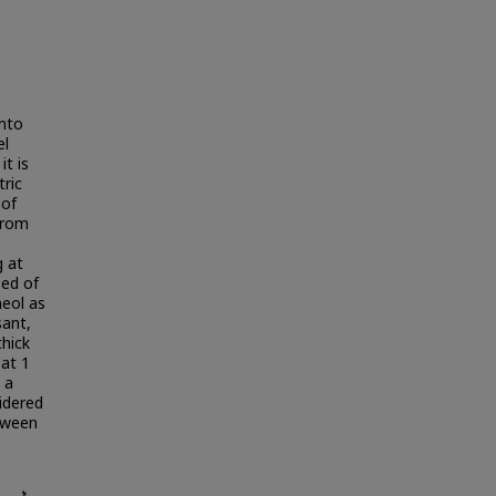
into
el
it is
tric
 of
 From
g at
sed of
neol as
sant,
thick
 at 1
 a
sidered
etween