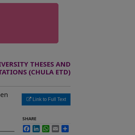
ERSITY THESES AND
TATIONS (CHULA ETD)
een
Link to Full Text
SHARE
Facebook
LinkedIn
WhatsApp
Email
Share