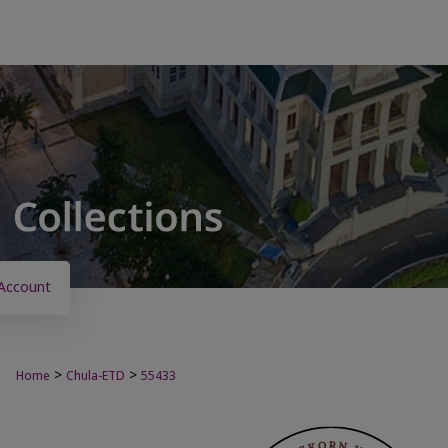
Account
>
>
Home
Chula-ETD
55433