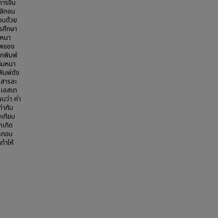
ารขึ้น
ิลิกอน
อบด้วย
รศึกษา
มหนา
าพของ
ึกพิมพ์
์มหนา
ิมพ์ดัง
 สารละ
ตเอสเท
บว่า ค่า
่ากับ
ยบเทียบ
าเกิด
ระกอบ
ทำให้