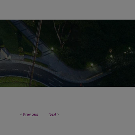
<
Previous
Next
>