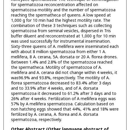
for spermatozoa reconcentration affected on
spermatozoa motility and the number of spermatozoa
reaching the spermatheca of queens. A low speed at
1,000 g for 10 min had the highest motility rate. The
combination of these 3 techniques such as collecting
spermatozoa from seminal vesicles, dispersed in Tris
buffer diluent and reconcentrated at 1,000 g for 10 min
was used successfully for instrumental insemination.
Sixty-three queens of A. mellifera were inseminated each
with about 8 million spermatozoa from either 1 A.
mellifera, 8 A. cerana, 5A. dorsata or 20 A. florea drones.
Between 1.4% and 2.8% of the spermatozoa reached
the spermatheca. Motility of spermatozoa of A.
mellifera and A. cerana did not change within 4 weeks, it
was96.9% and 93.8%, respectively. The motility of A.
florea spermatozoa decreased to 83.4% after 3 days
and to 33.9% after 4 weeks, and of A. dorsata
spermatozoa it decreased to 61.2% after 3 days and to
26% after 4 weeks. Fertilization of A mellifera eggs was
57% by A mellifera spermatozoa. Calculation based on
non hatching eggs showed that 44%, 41% and 18% were
fertilized by A. cerana, A. florea and A. dorsata
spermatozoa, respectively.
Other Abstract (Other language abstract of