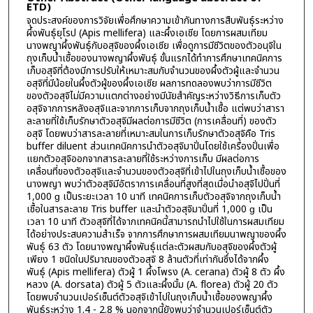
ETD)
จุดประสงค์ของการวิจัยเพื่อศึกษาความเข้ากันทางการสืบพันธุ์ระหว่าง
ผึ้งพันธุ์ยุโรป (Apis mellifera) และผึ้งเอเชีย โดยการผสมเทียม
นางพญาผึ้งพันธุ์กับอสุจิของผึ้งเอเชีย เพื่อดูการมีชีวิตของตัวอนุจิใน
ถุงเก็บน้ำเชื้อของนางพญาผึ้งพันธุ์ ขั้นแรกได้ทำการศึกษาเทคนิคการ
เก็บอสุจิที่ต้องมีการปรับให้เหมาะสมกับจำนวนของผึ้งตัวผู้และจำนวน
อสุจิที่มีน้อยในผึ้งตัวผู้ของผึ้งเอเชีย ผลการทดลองพบว่าการมีชีวิต
ของตัวอสุจิไม่มีความแตกต่างอย่างมีนัยสำคัญระหว่างวิธีการเก็บตัว
อสุจิจากการหลังอสุจิและจากการเก็บจากถุงเก็บน้ำเชื้อ แต่พบว่าสารา
ละลายที่ใช้เก็บรักษาตัวอสุจิมีผลต่อการมีชีวิต (การเคลื่อนที่) ของตัว
อสุจิ โดยพบว่าสารละลายที่เหมาะสมในการเก็บรักษาตัวอสุจิคือ Tris
buffer diluent ส่วนเทคนิคการนำตัวอสุจิมาปั่นโดยใช้เครื่องปั่นเพื่อ
แยกตัวอสุจิออกจากสารละลายที่ใช้ระหว่างการเก็บ มีผลต่อการ
เคลื่อนที่ของตัวอสุจิและจำนวนของตัวอสุจิที่เข้าไปในถุงเก็บน้ำเชื้อของ
นางพญา พบว่าตัวอสุจิมีอัตราการเคลื่อนที่สูงที่สุดเมื่อนำอสุจิไปปั่นที่
1,000 ɡ เป็นระยะเวลา 10 นาที เทคนิคการเก็บตัวอสุจิจากถุงเก็บน้ำ
เชื้อในสารละลาย Tris buffer และนำตัวอสุจิมาปั่นที่ 1,000 ɡ เป็น
เวลา 10 นาที ตัวอสุจิที่ได้จากเทคนิคนี้สามารถนำไปใช้ในการผสมเทียม
ได้อย่างประสบความสำเร็จ จากการศึกษาการผสมเทียมนาพญาของผึ้ง
พันธุ์ 63 ตัว โดยนางพญาผึ้งพันธุ์แต่ละตัวผสมกับอสุจิของผึ้งตัวผู้
เพียง 1 ชนิดในปริมาณของตัวอสุจิ 8 ล้านตัวที่เท่ากันซึ่งได้จากผึ้ง
พันธุ์ (Apis mellifera) ตัวผู้ 1 ผึ้งโพรง (A. cerana) ตัวผู้ 8 ตัว ผึ้ง
หลวง (A. dorsata) ตัวผู้ 5 ตัวและผึ้งมิ้ม (A. florea) ตัวผู้ 20 ตัว
โดยพบจำนวนเปอร์เซ็นต์ตัวอสุจิเข้าไปในถุงเก็บน้ำเชื้อของพญาผึ้ง
พันธุ์ระหว่าง 1.4 - 2.8 % นอกจากนี้ยังพบว่าจำนวนเปอร์เซ็นต์ตัว