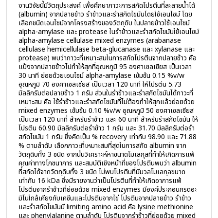
งานวิจัยนี้มีวัตถุประสงค์ เพื่อศึกษาภาวะการสกัดโปรตีนที่ละลายน้ำได้
(albumin) จากปลายข้าว รำข้าวและรำสกัดไขมันโดยใช้เอนไซม์ โดย
เลือกชนิดเอนไซม์จากโครงสร้างของวัตถุดิบ ในปลายข้าวใช้เอนไซม์
alpha-amylase และ protease ในรำข้าวและรำสกัดไขมันใช้เอนไซม์
alpha-amylase cellulase mixed enzymes (arabanase
cellulase hemicellulase beta-glucanase และ xylanase และ
protease) พบว่าภาวะที่เหมาะสมในการสกัดโปรตีนจากปลายข้าว คือ
แป้งจากปลายข้าวไปทำให้สุกที่อุณหภูมิ 95 องศาเซลเซียส เป็นเวลา
30 นาที ย่อยด้วยเอนไซม์ alpha-amylase เข้มข้น 0.15 %v/w
อุณหภูมิ 70 องศาเซลเซียส เป็นเวลา 120 นาที ให้โปรตีน 5.73
มิลลิกรัมต่อปลายข้าว 1 กรัม ส่วนในรำข้าวและรำสกัดไขมันได้ภาวะที่
เหมาะสม คือ ใช้รำข้าวและรำสกัดไขมันที่ไม่ต้องทำให้สุกแล้วย่อยด้วย
mixed enzymes เข้มข้น 0.10 %v/w อุณหภูมิ 50 องศาเซลเซียส
เป็นเวลา 120 นาที่ สำหรับรำข้าว และ 60 นาที สำหรับรำสกัดไขมัน ให้
โปรตีน 60.90 มิลลิกรัมต่อรำข้าว 1 กรัม และ 31.70 มิลลิกรัมต่อรำ
สกัดไขมัน 1 กรัม ซึ่งคิดเป็น % recovery เท่ากับ 98.90 และ 71.88
% ตามลำดับ เลือกภาวะที่เหมาะสมที่สุดในการสกัด albumin จาก
วัตถุดิบทั้ง 3 ชนิด จากนั้นวิเคราะห์หาขนาดโมเลกุลที่ทำให้เกิดการแพ้
คุณค่าทางโภชนาการ และสมบัติเชิงหน้าที่ของโปรตีนพบว่า albumin
ที่สกัดได้จากวัตถุดิบทั้ง 3 ชนิด ไม่พบโปรตีนที่มีมวลโมเลกุลขนาด
เท่ากับ 16 kDa ซึ่งมีรายงานว่าเป็นโปรตีนที่ทำให้เกิดอาการแพ้
โปรตีนจากรำข้าวที่ย่อยด้วย mixed enzymes มีองค์ประกอบกรดอะ
มิโนใกล้เคียงกับเคซีนและโปรตีนจากไข่ โปรตีนจากปลายข้าว รำข้าว
และรำสกัดไขมันมี limiting amino acid คือ lysine methionine
และ phenylalanine ตามลำดับ โปรตีนจากรำข้าวที่ย่อยด้วย mixed