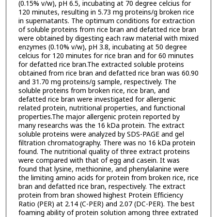
(0.15% v/w), pH 6.5, incubating at 70 degree celcius for
120 minutes, resulting in 5.73 mg proteins/g broken rice
in supernatants. The optimum conditions for extraction
of soluble proteins from rice bran and defatted rice bran
were obtained by digesting each raw material with mixed
enzymes (0.10% v/w), pH 3.8, incubating at 50 degree
celcius for 120 minutes for rice bran and for 60 minutes
for defatted rice bran.The extracted soluble proteins
obtained from rice bran and defatted rice bran was 60.90
and 31.70 mg proteins/g sample, respectively. The
soluble proteins from broken rice, rice bran, and
defatted rice bran were investigated for allergenic
related protein, nutritional properties, and functional
properties.The major allergenic protein reported by
many researchs was the 16 kDa protein. The extract
soluble proteins were analyzed by SDS-PAGE and gel
filtration chromatography. There was no 16 kDa protein
found. The nutritional quality of three extract proteins
were compared with that of egg and casein. It was
found that lysine, methionine, and phenylalanine were
the limiting amino acids for protein from broken rice, rice
bran and defatted rice bran, respectively. The extract
protein from bran showed highest Protein Efficiency
Ratio (PER) at 2.14 (C-PER) and 2.07 (DC-PER). The best
foaming ability of protein solution among three extrated