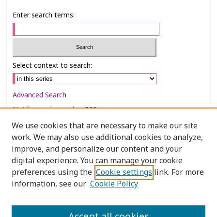
Enter search terms:
Select context to search:
Advanced Search
Notify me via email or
RSS
We use cookies that are necessary to make our site
Browse
work. We may also use additional cookies to analyze,
Collections
improve, and personalize our content and your
digital experience. You can manage your cookie
Disciplines
preferences using the
Cookie settings
link. For more
Authors
information, see our
Cookie Policy
Author Corner
Author FAQ