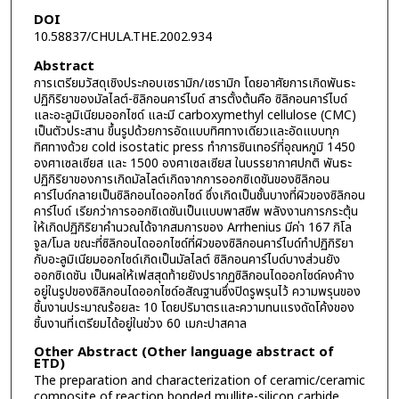
DOI
10.58837/CHULA.THE.2002.934
Abstract
การเตรียมวัสดุเชิงประกอบเซรามิก/เซรามิก โดยอาศัยการเกิดพันธะ
ปฏิกิริยาของมัลไลต์-ซิลิกอนคาร์ไบด์ สารตั้งต้นคือ ซิลิกอนคาร์ไบด์
และอะลูมิเนียมออกไซด์ และมี carboxymethyl cellulose (CMC)
เป็นตัวประสาน ขึ้นรูปด้วยการอัดแบบทิศทางเดียวและอัดแบบทุก
ทิศทางด้วย cold isostatic press ทำการซินเทอร์ที่อุณหภูมิ 1450
องศาเซลเซียส และ 1500 องศาเซลเซียส ในบรรยากาศปกติ พันธะ
ปฏิกิริยาของการเกิดมัลไลต์เกิดจากการออกซิเดชันของซิลิกอน
คาร์ไบด์กลายเป็นซิลิกอนไดออกไซด์ ซึ่งเกิดเป็นชั้นบางที่ผิวของซิลิกอน
คาร์ไบด์ เรียกว่าการออกซิเดชันเป็นแบบพาสซีพ พลังงานการกระตุ้น
ให้เกิดปฏิกิริยาคำนวณได้จากสมการของ Arrhenius มีค่า 167 กิโล
จูล/โมล ขณะที่ซิลิกอนไดออกไซด์ที่ผิวของซิลิกอนคาร์ไบด์ทำปฏิกิริยา
กับอะลูมิเนียมออกไซด์เกิดเป็นมัลไลต์ ซิลิกอนคาร์ไบด์บางส่วนยัง
ออกซิเดชัน เป็นผลให้เฟสสุดท้ายยังปรากฏซิลิกอนไดออกไซด์คงค้าง
อยู่ในรูปของซิลิกอนไดออกไซด์อสัณฐานซึ่งปิดรูพรุนไว้ ความพรุนของ
ชิ้นงานประมาณร้อยละ 10 โดยปริมาตรและความทนแรงดัดโค้งของ
ชิ้นงานที่เตรียมได้อยู่ในช่วง 60 เมกะปาสคาล
Other Abstract (Other language abstract of
ETD)
The preparation and characterization of ceramic/ceramic
composite of reaction bonded mullite-silicon carbide