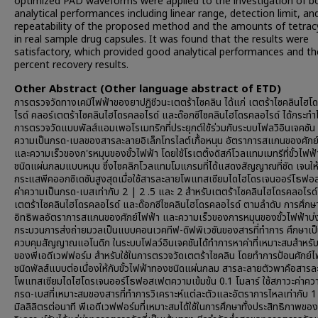
optimized PAD waveforms were applied to the investigation of b
analytical performances including linear range, detection limit, an
repeatability of the proposed method and the amounts of tetrac
in real sample drug capsules. It was found that the results were
satisfactory, which provided good analytical performances and th
percent recovery results.
Other Abstract (Other language abstract of ETD)
การตรวจวัดทางเคมีไฟฟ้าของยาปฏิชีวนะเตตร้าไซคลิน ได้แก่ เตตร้าไซคลินไฮ
ไรด์ คลอร์เตตร้าไซคลินไฮโดรคลอไรด์ และด๊อกซีไซคลินไฮโดรคลอไรด์ ได้กระทำโ
การตรวจวัดแบบพัลส์แอมเพอโรเมทริกที่ประยุกต์ใช้ร่วมกับระบบโฟลวิอินเจคชัน 
ความเป็นกรด-เบลของสารละลายอิเล็กโทรไลต์เกื้อหนุน อัตราการสแกนของศักย
และความเร็วของก'รหมุนของขั้วไฟฟ้า โดยใช้โรเตติ้งดิสก์โวลแทมเมทรีที่ขั้วไฟฟ
ชนิดแผ่นกลมแบบหมุน ซึ่งไซคลิกโวลแทมโมแกรมที่ได้แสดงสัญญาณที่ชัด เจนให้
กระแสพีคออกซิเดชันสูงสุดเมื่อใช้สารละลายโพแทสเซียมไดไฮโดรเจนออร์โธฟอส
ค่าความเป็นกรด-เบสเท่ากับ 2 | 2 .5 และ 2 สำหรับเตตร้าไซคลินไฮโดรคลอไรด์
เตตร้าไซคลินไฮโดรคลอไรด์ และด๊อกซีไซคลินไฮโดรคลอไรด์ ตามลำดับ การศึกษ
อิทธิพลอัตราการสแกนของศักย์ไฟฟ้า และความเร็วของการหมุนของขั้วไฟฟ้าบ่
กระบวนการส่งถ่ายมวลเป็นแบบคอนเวคทีฟ-ดิฟพิเวชันของสารที่ทำการ ศึกษาเป็
ควบคุมสัญญาณแอโนดิก ในระบบโฟลว์อินเจคชันได้ทำการหาค่าที่เหมาะสมสำหรั
ของพีเอดีเวฟฟอร์ม สำหรับใช้ในการตรวจวัดเตตร้าไซคลิน โดยทำการป้อนศักย์ไ
ชนิดพัลส์แบบต่อเนื่องให้กับขั้วไฟฟ้าทองชนิดแผ่นกลม สารละลายตัวพาคือสาร
โพแทสเซียมไดไฮโดรเจนออร์โธฟอสเฟตความเข้มข้น 0.1 โมลาร์ ใช้สภาวะค่าควา
กรด-เบสที่เหมาะสมของสารที่ทำการวิเคราะห์แต่ละตัวและอัตราการไหลเท่ากับ 1
มิลลิลิตรต่อนาที พีเอดีเวฟฟอร์มที่เหมาะสมได้ใช้ในการศึกษาทั้งประสิทธิภาพขอ