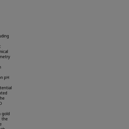
uding
c
mical
mmetry
n
on pH
tential
ated
the
AD
a gold
t the
e