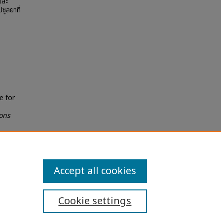
และ
ูลยาที่
e for
ons
Accept all cookies
Cookie settings
ibility Statement