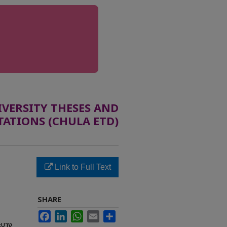
ERSITY THESES AND
TATIONS (CHULA ETD)
Link to Full Text
SHARE
Facebook
LinkedIn
WhatsApp
Email
Share
ะบาง