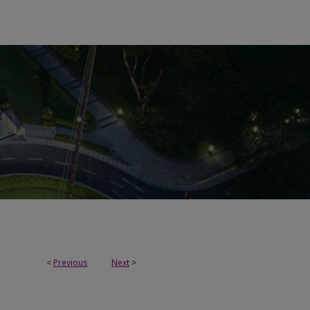
<
Previous
Next
>