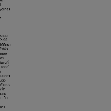
oth
d
yclines
e
โดรคลอ
ดยใช้
ได้ศึกษา
์ไฟฟ้า
้าทอง
ค่า
เฟตที่
 คลอร์
า
งบอกว่า
นตัว
บตัวแปร
ฟฟ้า
ละลาย
มเป็น
งการ