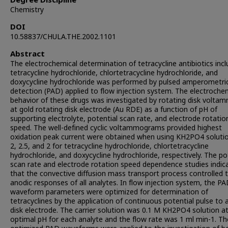
Degree Discipline
Chemistry
DOI
10.58837/CHULA.THE.2002.1101
Abstract
The electrochemical determination of tetracycline antibiotics incl
tetracycline hydrochloride, chlortetracycline hydrochloride, and
doxycycline hydrochloride was performed by pulsed amperometri
detection (PAD) applied to flow injection system. The electroche
behavior of these drugs was investigated by rotating disk volta
at gold rotating disk electrode (Au RDE) as a function of pH of
supporting electrolyte, potential scan rate, and electrode rotatio
speed. The well-defined cyclic voltammograms provided highest
oxidation peak current were obtained when using KH2PO4 soluti
2, 2.5, and 2 for tetracycline hydrochloride, chlortetracycline
hydrochloride, and doxycycline hydrochloride, respectively. The po
scan rate and electrode rotation speed dependence studies indic
that the convective diffusion mass transport process controlled 
anodic responses of all analytes. In flow injection system, the P
waveform parameters were optimized for determination of
tetracyclines by the application of continuous potential pulse to 
disk electrode. The carrier solution was 0.1 M KH2PO4 solution a
optimal pH for each analyte and the flow rate was 1 ml min-1. Th