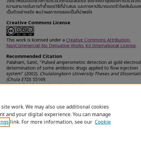
วิเคราะห์อันได้แก่ช่วงการตรวจวัดที่เป็นเส้นตรง ขีดจำกัดตํ่าสุดของการตรวจวัด
ความสามารถในการทำซํ้าของวิธีที่นำเสนอ และการหาปริมาณเตตร้าไซคลินในแคปซ
เป็นตัวอย่างจริง พบว่าผลการทดลองเป็นที่น่าพอใจ
Creative Commons License
This work is licensed under a
Creative Commons Attribution-
NonCommercial-No Derivative Works 4.0 International License
.
Recommended Citation
Palaharn, Sanit, "Pulsed amperometric detection at gold electrod
determination of some antibiotic drugs applied to flow injection
system" (2002).
Chulalongkorn University Theses and Dissertati
(Chula ETD)
. 55169.
https://digital.car.chula.ac.th/chulaetd/55169
ISBN
9741721587
 site work. We may also use additional cookies
nt and your digital experience. You can manage
ings
link. For more information, see our
Cookie
Home
|
About
|
FAQ
|
My Account
|
Access