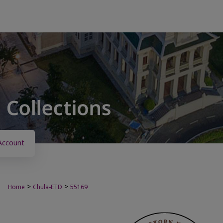
Account
>
>
Home
Chula-ETD
55169