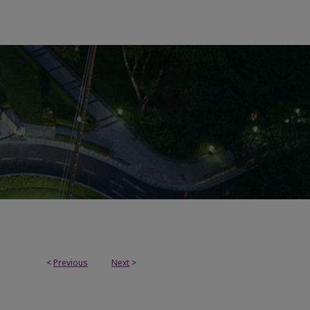
<
Previous
Next
>