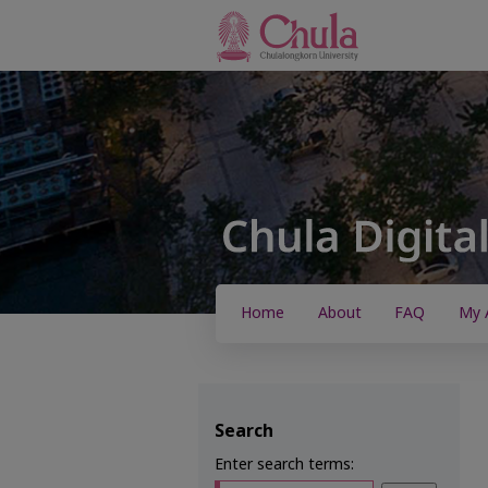
Home
About
FAQ
My 
Search
Enter search terms: