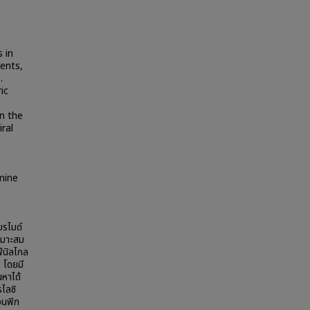
s in
vents,
.
ic
in the
ral
mine
บรไมด์
หมาะสม
ฟีนิลไกล
ล โดยมี
นหาได้
ไลซิ
อนฟิก