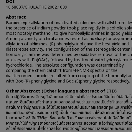
DOI
10.58837/CHULA.THE.2002.1089
Abstract
Barbier-type allylation of unactivated aldimines with allyl bromide
the presence of indium powder took place rapidly in alcoholic sol
most notably methanol, to give homoallylic amines in good yields
Among a variety of chiral amines tested as auxiliary for asymmetr
allylation of aldimines, (R)-phenylglycinol gave the best yield and
diastereoselectivity. The configuration of the stereogenic center 
homoallylic amine was determined by oxidative removal of the chi
auxiliary with Pb(OAc)₄ followed by treatment with hydroxylamine
hydrochloride. The absolute configuration was determined by
comparing the chemical shift from ¹H-NMR spectra of the
diastercomeric amides resulted from coupling of the homoallyl a
with Boc-(R)-phenylglycine and Boc-(S)phenylglycine respectively.
Other Abstract (Other language abstract of ETD)
ศึกษาปฏิกิริยาการเติมหมู่อัลลิลแบบบาร์เบียร์เข้าที่สารประกอบอิมีนโดยใช้อัลลิลโ
และโลหะอินเดียมในตัวทำละลายแอลกอฮอล์ พบว่าเมทานอลเป็นตัวทำละลายที่เ
ที่สุดในการทำปฏิกิริยาและได้โฮโมอัลลิลิกเอมีนในปริมาณผลผลิตที่สูง และการใช้
ซินอลที่มีคอนฟิกกิวเรชันแบบ (R) เป็นไครัลออกซีเลียรี จะให้ผลิตภัณฑ์ที่เป็นไครั
ไดอะสเตอริโอซีเล็คติวิตีสูง ซึ่งคอนฟิกกิวเรชันของสารประกอบโฮโมอัลลิลิกเอมี
จากการนำไปทำปฏิกิริยาออกซิเดชันด้วยเลดเททระแอซิเตต แล้วทำปฏิกิริยาไฮโดร
สด้วยไฮดรอกซิลามีนไฮโดรคลอไรด์ เพื่อตัดหมู่ไครัลออกซีเลียรีออกและยืนยันค