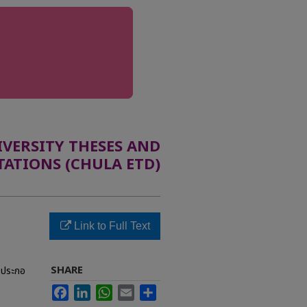
ERSITY THESES AND
TATIONS (CHULA ETD)
Link to Full Text
SHARE
รประกอ
Facebook
LinkedIn
WhatsApp
Email
Share