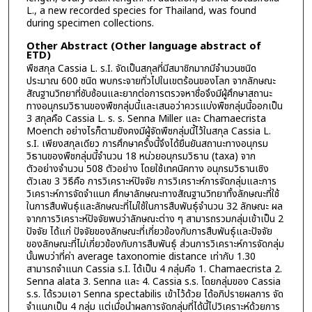
L., a new recorded species for Thailand, was found
during specimen collections.
Other Abstract (Other language abstract of
ETD)
พืชสกุล Cassia L. s.I. จัดเป็นสกุลที่มีสมาชิกมากมีจำนวนชนิด
ประมาณ 600 ชนิด พบกระจายทั่วไปในเขตร้อนของโลก จากลักษณะ
สัณฐานวิทยาที่ซับซ้อนและยากต่อการตรวจหาชื่อจึงมีผู้ศึกษาสถานะ
ทางอนุกรมวิธานของพืชกลุ่มนี้และเสนอว่าควรแบ่งพืชกลุ่มนี้ออกเป็น
3 สกุลคือ Cassia L. s. s. Senna Miller และ Chamaecrista
Moench อย่างไรก็ตามยังคงมีผู้จัดพืชกลุ่มนี้ไว้ในสกุล Cassia L.
s.I. เพียงสกุลเดียว การศึกษาครั้งนี้จึงได้ยืนยันสถานะทางอนุกรม
วิธานของพืชกลุ่มนี้จำนวน 18 หน่วยอนุกรมวิธาน (taxa) จาก
ตัวอย่างจำนวน 508 ตัวอย่าง โดยใช้เทคนิคทาง อนุกรมวิธานเชิง
ตัวเลข 3 วิธีคือ การวิเคราะห์ปัจจัย การวิเคราะห์การจัดกลุ่มและการ
วิเคราะห์การจัดจำแนก ศึกษาลักษณะทางสัณฐานวิทยาทั้งลักษณะที่ใช้
ในการสืบพันธุ์และลักษณะที่ไม่ใช้ในการสืบพันธุ์จำนวน 32 ลักษณะ ผล
จากการวิเคราะห์ปัจจัยพบว่าลักษณะต่าง ๆ สามารถรวมกลุ่มเข้าเป็น 2
ปัจจัย ได้แก่ ปัจจัยของลักษณะที่เกี่ยวข้องกับการสืบพันธุ์และปัจจัย
ของลักษณะที่ไม่เกี่ยวข้องกับการสืบพันธุ์ ส่วนการวิเคราะห์การจัดกลุ่ม
นั้นพบว่าที่ค่า average taxonomie distance เท่ากับ 1.30
สามารถจำแนก Cassia s.I. ได้เป็น 4 กลุ่มคือ 1. Chamaecrista 2.
Senna alata 3. Senna และ 4. Cassia s.s. โดยกลุ่มของ Cassia
s.s. ได้รวมเอา Senna spectabilis เข้าไว้ด้วย ได้อภิปรายผลการ จัด
จำแนกเป็น 4 กลุ่ม แต่เมื่อนำผลการจัดกลุ่มที่ได้นี้ไปวิเคราะห์ด้วยการ