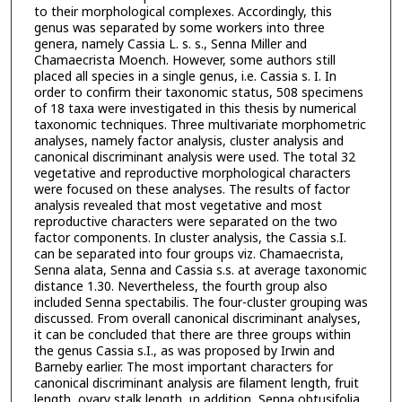
to their morphological complexes. Accordingly, this
genus was separated by some workers into three
genera, namely Cassia L. s. s., Senna Miller and
Chamaecrista Moench. However, some authors still
placed all species in a single genus, i.e. Cassia s. I. In
order to confirm their taxonomic status, 508 specimens
of 18 taxa were investigated in this thesis by numerical
taxonomic techniques. Three multivariate morphometric
analyses, namely factor analysis, cluster analysis and
canonical discriminant analysis were used. The total 32
vegetative and reproductive morphological characters
were focused on these analyses. The results of factor
analysis revealed that most vegetative and most
reproductive characters were separated on the two
factor components. In cluster analysis, the Cassia s.I.
can be separated into four groups viz. Chamaecrista,
Senna alata, Senna and Cassia s.s. at average taxonomic
distance 1.30. Nevertheless, the fourth group also
included Senna spectabilis. The four-cluster grouping was
discussed. From overall canonical discriminant analyses,
it can be concluded that there are three groups within
the genus Cassia s.I., as was proposed by Irwin and
Barneby earlier. The most important characters for
canonical discriminant analysis are filament length, fruit
length, ovary stalk length. เท addition, Senna obtusifolia