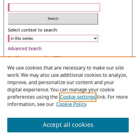
Select context to search:
Advanced Search
Notify me via email or
RSS
We use cookies that are necessary to make our site
Browse
work. We may also use additional cookies to analyze,
Collections
improve, and personalize our content and your
digital experience. You can manage your cookie
Disciplines
preferences using the
Cookie settings
link. For more
Authors
information, see our
Cookie Policy
Author Corner
Author FAQ
Accept all cookies