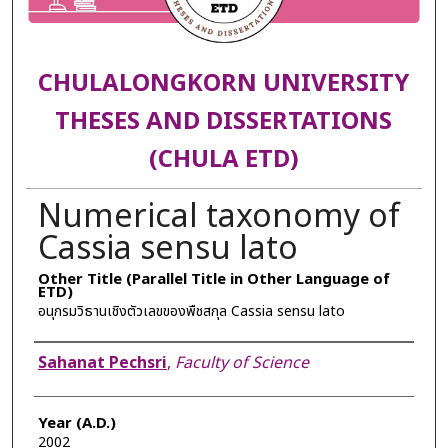
CHULALONGKORN UNIVERSITY
THESES AND DISSERTATIONS
(CHULA ETD)
Numerical taxonomy of
Cassia sensu lato
Other Title (Parallel Title in Other Language of
ETD)
อนุกรมวิธานเชิงตัวเลขของพืชสกุล Cassia sensu lato
Author
Sahanat Pechsri
,
Faculty of Science
Year (A.D.)
2002