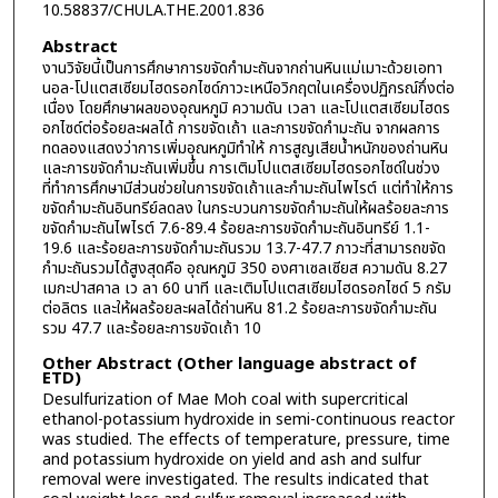
10.58837/CHULA.THE.2001.836
Abstract
งานวิจัยนี้เป็นการศึกษาการขจัดกำมะถันจากถ่านหินแม่เมาะด้วยเอทา
นอล-โปแตสเซียมไฮดรอกไซด์ภาวะเหนือวิกฤตในเครื่องปฏิกรณ์กึ่งต่อ
เนื่อง โดยศึกษาผลของอุณหภูมิ ความดัน เวลา และโปแตสเซียมไฮดร
อกไซด์ต่อร้อยละผลได้ การขจัดเถ้า และการขจัดกำมะถัน จากผลการ
ทดลองแสดงว่าการเพิ่มอุณหภูมิทำให้ การสูญเสียน้ำหนักของถ่านหิน
และการขจัดกำมะถันเพิ่มขึ้น การเติมโปแตสเซียมไฮดรอกไซด์ในช่วง
ที่ทำการศึกษามีส่วนช่วยในการขจัดเถ้าและกำมะถันไพไรต์ แต่ทำให้การ
ขจัดกำมะถันอินทรีย์ลดลง ในกระบวนการขจัดกำมะถันให้ผลร้อยละการ
ขจัดกำมะถันไพไรต์ 7.6-89.4 ร้อยละการขจัดกำมะถันอินทรีย์ 1.1-
19.6 และร้อยละการขจัดกำมะถันรวม 13.7-47.7 ภาวะที่สามารถขจัด
กำมะถันรวมได้สูงสุดคือ อุณหภูมิ 350 องศาเซลเซียส ความดัน 8.27
เมกะปาสคาล เว ลา 60 นาที และเติมโปแตสเซียมไฮดรอกไซด์ 5 กรัม
ต่อลิตร และให้ผลร้อยละผลได้ถ่านหิน 81.2 ร้อยละการขจัดกำมะถัน
รวม 47.7 และร้อยละการขจัดเถ้า 10
Other Abstract (Other language abstract of
ETD)
Desulfurization of Mae Moh coal with supercritical
ethanol-potassium hydroxide in semi-continuous reactor
was studied. The effects of temperature, pressure, time
and potassium hydroxide on yield and ash and sulfur
removal were investigated. The results indicated that