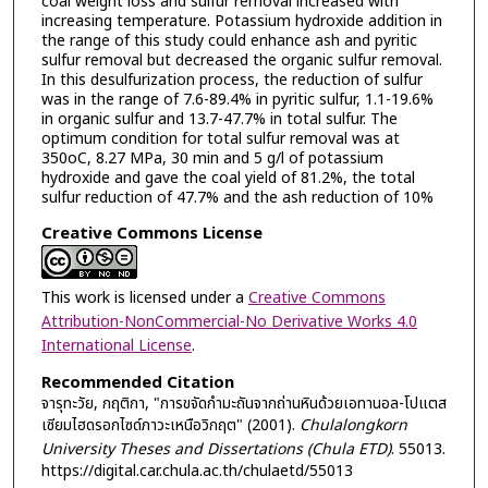
coal weight loss and sulfur removal increased with
increasing temperature. Potassium hydroxide addition in
the range of this study could enhance ash and pyritic
sulfur removal but decreased the organic sulfur removal.
In this desulfurization process, the reduction of sulfur
was in the range of 7.6-89.4% in pyritic sulfur, 1.1-19.6%
in organic sulfur and 13.7-47.7% in total sulfur. The
optimum condition for total sulfur removal was at
350oC, 8.27 MPa, 30 min and 5 g/l of potassium
hydroxide and gave the coal yield of 81.2%, the total
sulfur reduction of 47.7% and the ash reduction of 10%
Creative Commons License
This work is licensed under a
Creative Commons
Attribution-NonCommercial-No Derivative Works 4.0
International License
.
Recommended Citation
จารุทะวัย, กฤติกา, "การขจัดกำมะถันจากถ่านหินด้วยเอทานอล-โปแตส
เซียมไฮดรอกไซด์ภาวะเหนือวิกฤต" (2001).
Chulalongkorn
University Theses and Dissertations (Chula ETD)
. 55013.
https://digital.car.chula.ac.th/chulaetd/55013