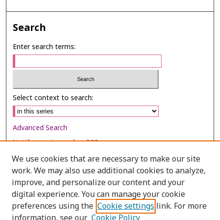
Search
Enter search terms:
Select context to search:
Advanced Search
Notify me via email or
RSS
We use cookies that are necessary to make our site
Browse
work. We may also use additional cookies to analyze,
Collections
improve, and personalize our content and your
digital experience. You can manage your cookie
Disciplines
preferences using the
Cookie settings
link. For more
Authors
information, see our
Cookie Policy