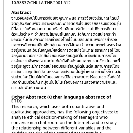
10.58837/CHULA.THE.2001.512
Abstract
งานวิจัยครั้งนี้เป็นการวิจัยเชิงคุณภาพและการวิจัยเชิงปริมาณ โดยมี
วัตถุประสงค์เพื่อวิเคราะห์ลักษณะการตัดสินใจเชิงจริยธรรมของวัยรุ่น
ที่สื่อสารในห้องสนทนาบนเครือข่ายอินเทอร์เน็ตรวมไปถึงการศึกษา
ตัวแปรต่าง ๆ ว่ามีความสัมพันธ์ในลักษณะใดกับการตัดสินใจกระทำ
ของวัยรุ่นต่อ สถานการณ์จำลองโดยใช้แบบสอบถามเพื่อการสำรวจ
และการสัมภาษณ์ลึกเชิงกลุ่ม ผลการวิจัยพบว่า ความแตกต่างระหว่าง
วัยรุ่นชายและวัยรุ่นหญิงมีผลต่อการตัดสินใจในแต่ละสถานการณ์ โดย
วัยรุ่นชายจะมีการตัดสินใจยอมรับหรือปฏิบัติในแต่ละสถานการณ์โดย
อาศัยความพึงพอใจ และไม่ได้คำนึงถึงสังคมและคนรอบช้าง ในขณะที่
วัยรุ่นหญิงจะมีการตัดสินใจยอมรับหรือปฏิบัติในแต่ละสถานการณ์โดย
อาศัยความถูกผิดที่วัฒนธรรมและสังคมเป็นผู้กำหนด อย่างไรก็ตามวัย
รุ่นส่วนใหญ่นิยมใช้ค่านิยมของการมีอิสรภาพอย่างไร้ขอบเขต ซึ่งก่อให้
เกิดค่านิยมร่วมกัน ที่มุ่งเน้นไปในเรื่องของการแสวงหาความรักและ
ความสัมพันธ์ทางเพศ
Other Abstract (Other language abstract of
ETD)
This research, which uses both quantitative and
qualitative approaches, has the following objectives: to
analyze ethical decision-making of teenagers who
converse in a chat room on the Internet, and to study
the relationship between different variables and the