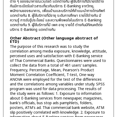
ต่าง ๆ ของธนาคารในเวบไชต์ แตกต่างกัน ผู้ใช้บริการที่มีรายได้ต่าง
กันมีการเปิดรับข่าวสารเกี่ยวกับบริการ E-Banking จากวิทยุ,
พนักงานของธนาคาร, เพื่อนบ้านและบริการให้คำแนะนำทางโทรศัพท์
แตกต่างกัน 8. ผู้ใช้บริการที่มีอายุ ระดับการศึกษา รายได้ต่างกัน มี
ความรู้ การรับรู้ประโยชน์ และความพึงพอใจในบริการ E-Banking
แตกต่างกัน 9. ผู้ใช้บริการที่มี เพศ อายุ รายได้ ต่างกันมีทัศนคติต่อ
บริการ E-Banking แตกต่างกัน
Other Abstract (Other language abstract of
ETD)
The purpose of this research was to study the
correlation among media exposure, knowledge, attitude,
perceived uses and satisfaction with E-Banking service
of Thai Commercial Banks. Questionnaires were used to
collect the data from a total of 461 users’ samples.
Frequency, Percentage, Mean, Pearson's Product
Moment Correlation Coefficient, T-test, One-way
ANOVA were employed for the test of the differences
and the correlations among variables under study. SPSS
program was used for data processing. The results of
the study were as follows: 1. Exposure to information
about E-Banking services from newspaper, magazines,
bank's officials, bus stop ads pamphlets, folders,
posters, ATM's ad. Thai commercial bank website, ATM
slip positively correlated with knowledge. 2. Exposure to