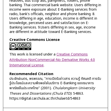
relatives, bus stop ads, pamphlets, folders, phone
banking. Thai commercial bank website. Users differing in
income were exposure about E-Banking services from
radio, bank's officials, neighbor and phone banking. 8.
Users differing in age, education, income is different in
knowledge, perceived uses and satisfaction on E-
Banking services. 9.Users differing in sex, age, income
are different in attitude toward E-Banking services.
Creative Commons License
This work is licensed under a
Creative Commons
Attribution-NonCommercial-No Derivative Works 4.0
International License
.
Recommended Citation
ประจักษ์เนตร, พรพรรณ, "การเปิดรับข่าวสาร ความรู้ ทัศนคติ การรับ
รู้ประโยชน์และความพึงพอใจในบริการ E-Banking ของธนาคาร
พาณิชย์ในประเทศไทย" (2001).
Chulalongkorn University
Theses and Dissertations (Chula ETD)
. 54863.
https://digital.car.chula.ac.th/chulaetd/54863