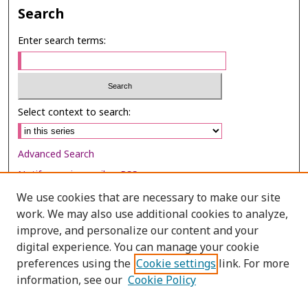
Search
Enter search terms:
Select context to search:
Advanced Search
Notify me via email or
RSS
We use cookies that are necessary to make our site
Browse
work. We may also use additional cookies to analyze,
Collections
improve, and personalize our content and your
digital experience. You can manage your cookie
Disciplines
preferences using the
Cookie settings
link. For more
Authors
information, see our
Cookie Policy
Author Corner