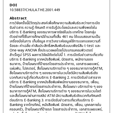
DOI
10.58837/CHULA.THE.2001.449
Abstract
การวิจัยครั้งนี้มีวัตถุประสงค์เพื่อศึกษาความสัมพันธ์ระหว่างการเปิด
รับข่าวสาร ความรู้ ทัศนคติ การรับรู้ประโยชน์และความพึงพอใจใน
บริการ E-Banking ของธนาคารพาณิชย์ในประเทศไทย โดยกลุ่ม
ตัวอย่างที่ใช้ในการศึกษามีจำนวนทั้งสิ้น 461 คน ใช้แบบสอบถามเป็น
เครื่องมือในการ เก็บข้อมูล การวิเคราะห์ขอมูลใช้การแจกแจงความถี่
ร้อยละ ค่าเฉลี่ย ค่าสัมประสิทธิ์สหสัมพันธ์แบบเพียร์สัน t-test และ
One-way ANOVA ซึ่งประมวลผลโดยโปรแกรมคอมพิวเตอร์
สำเร็จรูป SPSS ผลการวิจัยมีดังต่อไปนี้ 1. การเปิดรับข่าวสารเกี่ยวกับ
บริการ E-Banking จากหนังสือพิมพ์, นิตยสาร, พนักงานของ
ธนาคาร, ป้ายโฆษณาที่ป้ายรถโดยสารประจำทาง, เอกสารเผยแพร่,
แผ่นพับ, โปสเตอร์, สื่อโฆษณาบริการต่าง ๆ ของธนาคารทางตู้ATM,
สื่อโฆษณาบริการต่าง ๆ ของธนาคารในเวบไซต์มีความสัมพันธ์เชิง
บวกกับความรู้เกี่ยวกับบริการ E-Banking 2. การเปิดรับข่าวสารจาก
บริการ E-Banking จากหนังสื่อพิมพ์พนักงานของธนาคาร, เพื่อน,
ป้ายโฆษณาที่ป้ายรถโดยสารประจำทาง, สื่อโฆษณา บริการต่าง ๆ ของ
ธนาคารทางตู้ATM, สื่อโฆษณาบริการต่าง ๆ ของธนาคารในเวบไชต์
และสื่อโฆษณาผ่านทางสลิป ATM มีความสัมพันธ์เชิงบวกกับทัศนคติ
ต่อบริการ E-Banking 3. การเปิดรับข่าวสารเกี่ยวกับบริการ E-
Banking จากโทรทัศน์, หนังสือพิมพ์. นิตยสาร, เพื่อน, บุคคลภายใน
ครอบครัว, ป้ายโฆษณาที่ป้ายรถ โดยสารประจำทาง, เอกสารเผยแพร่,