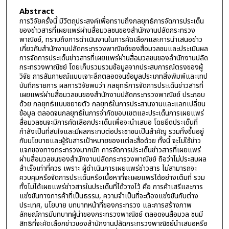
Abstract
การวิจัยครั้งนี้ มีวัตถุประสงค์เพื่อทราบถึงกลยุทธ์การจัดการประเด็น
ของข่าวสารที่เผยแพร่ผ่านสื่อมวลชนของสำนักงานปลัดกระทรวง
พาณิชย์, ทราบถึงการดำเนินงานในการคัดเลือกและการนำเสนอข่าว
เกี่ยวกับสำนักงานปลัดกระทรวงพาณิชย์ของสื่อมวลชนและประเมินผล
การจัดการประเด็นข่าวสารที่เผยแพร่ผ่านสื่อมวลชนของลำนักงานปลัด
กระทรวงพาณิชย์ โดยเก็บรวมรวมข้อมูลจากประสบการณ์ตรงของผู้
วิจัย การสัมภาษณ์แบบเจาะลึกตลอดจนข้อมูลประเภทสิ่งพิมพ์และเทป
บันทึกรายการ ผลการวิจัยพบว่า กลยุทธ์การจัดการประเด็นข่าวสารที่
เผยแพร่ผ่านสื่อมวลชนของสำนักงานปลัดกระทรวงพาณิชย์ ประกอบ
ด้วย กลยุทธ์แบบขยายตัว กลยุทธ์ในการประสานงานและแลกเปลี่ยน
ข้อมูล ตลอดจนกลยุทธ์ในการจำกัดขอบเขตและประเด็นการเผยแพร่
สื่อมวลชนจะมีการคัดเลือกประเด็นเพื่อจะนำเสนอ โดยยึดประเด็นที่
กำลังเป็นที่สนใจและมีผลกระทบต่อประชาชนเป็นสำคัญ รวมทั้งขึ้นอยู่
กับนโยบายและผู้รับสารเป้าหมายของแต่ละสื่อด้วย ทั้งนี้ จะไม่ใช้ข่าว
แจกของทางกระทรวงมากนัก การจัดการประเด็นข่าวสารที่เผยแพร่
ผ่านสื่อมวลชนของสำนักงานปลัดกระทรวงพาณิชย์ ถือว่าไม่ประสบผล
สำเร็จเท่าที่ควร เพราะ ผู้ดำเนินการเผยแพร่ข่าวสาร ไม่สามารถจะ
ควบคุมหรือจัดการประเด็นหรือเนื้อหาที่จะเผยแพร่ได้อย่างเต็มที่ รวม
ทั้งไม่ได้เผยแพร่ข่าวสารในประเด็นที่ได้วางไว้ คือ การค้าเสรีและการ
แข่งขันทางการค้าที่เป็นธรรม, ความจำเป็นที่จะต้องแข่งขันกับต่าง
ประเทศ, นโยบาย บทบาทหน้าที่ของกระทรวง และการสร้างภาพ
ลักษณ์การมีบทบาทผู้นำของกระทรวงพาณิชย์ ตลอดจนสื่อมวล ชนมี
สิทธิที่จะคัดเลือกข่าวของสำนักงานปลัดกระทรวงพาณิชย์นำเสนอหรือ