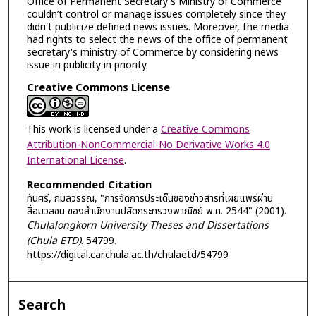
Office of Permanent Secretary's Ministry of Commerce
couldn’t control or manage issues completely since they
didn't publicize defined news issues. Moreover, the media
had rights to select the news of the office of permanent
secretary's ministry of Commerce by considering news
issue in publicity in priority
Creative Commons License
This work is licensed under a
Creative Commons
Attribution-NonCommercial-No Derivative Works 4.0
International License
.
Recommended Citation
ทันศรี, กมลวรรณ, "การจัดการประเด็นของข่าวสารที่เผยแพร่ผ่าน
สื่อมวลชน ของสำนักงานปลัดกระทรวงพาณิชย์ พ.ศ. 2544" (2001).
Chulalongkorn University Theses and Dissertations
(Chula ETD)
. 54799.
https://digital.car.chula.ac.th/chulaetd/54799
Search