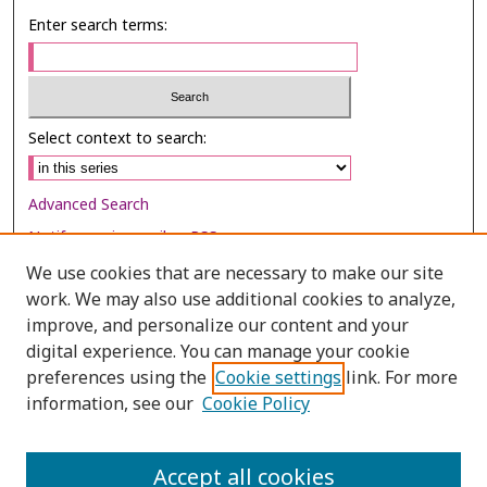
Enter search terms:
Select context to search:
Advanced Search
Notify me via email or
RSS
We use cookies that are necessary to make our site
Browse
work. We may also use additional cookies to analyze,
Collections
improve, and personalize our content and your
digital experience. You can manage your cookie
Disciplines
preferences using the
Cookie settings
link. For more
Authors
information, see our
Cookie Policy
Author Corner
Author FAQ
Accept all cookies