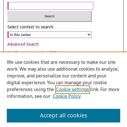
Select context to search:
Advanced Search
Notify me via email or
RSS
We use cookies that are necessary to make our site
Browse
work. We may also use additional cookies to analyze,
Collections
improve, and personalize our content and your
digital experience. You can manage your cookie
Disciplines
preferences using the
Cookie settings
link. For more
Authors
information, see our
Cookie Policy
Author Corner
Author FAQ
Accept all cookies