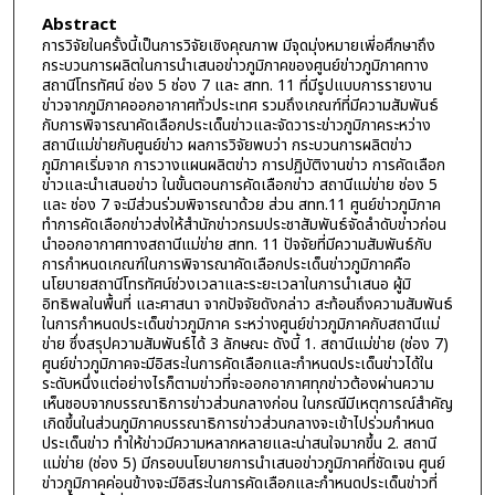
Abstract
การวิจัยในครั้งนี้เป็นการวิจัยเชิงคุณภาพ มีจุดมุ่งหมายเพี่อศึกษาถึง
กระบวนการผลิตในการนำเสนอข่าวภูมิภาคของศูนย์ข่าวภูมิภาคทาง
สถานีโทรทัศน์ ช่อง 5 ช่อง 7 และ สทท. 11 ที่มีรูปแบบการรายงาน
ข่าวจากภูมิภาคออกอากาศทั่วประเทศ รวมถึงเกณฑ์ที่มีความสัมพันธ์
กับการพิจารณาคัดเลือกประเด็นข่าวและจัดวาระข่าวภูมิภาคระหว่าง
สถานีแม่ข่ายกับศูนย์ข่าว ผลการวิจัยพบว่า กระบวนการผลิตข่าว
ภูมิภาคเริ่มจาก การวางแผนผลิตข่าว การปฏิบัติงานข่าว การคัดเลือก
ข่าวและนำเสนอข่าว ในขั้นตอนการคัดเลือกข่าว สถานีแม่ข่าย ช่อง 5
และ ช่อง 7 จะมีส่วนร่วมพิจารณาด้วย ส่วน สทท.11 ศูนย์ข่าวภูมิภาค
ทำการคัดเลือกข่าวส่งให้สำนักข่าวกรมประชาสัมพันธ์จัดลำดับข่าวก่อน
นำออกอากาศทางสถานีแม่ข่าย สทท. 11 ปัจจัยที่มีความสัมพันธ์กับ
การกำหนดเกณฑ์ในการพิจารณาคัดเลือกประเด็นข่าวภูมิภาคคือ
นโยบายสถานีโทรทัศน์ช่วงเวลาและระยะเวลาในการนำเสนอ ผู้มิ
อิทธิพลในพื้นที่ และศาสนา จากปัจจัยดังกล่าว สะท้อนถึงความสัมพันธ์
ในการกำหนดประเด็นข่าวภูมิภาค ระหว่างศูนย์ข่าวภูมิภาคกับสถานีแม่
ข่าย ซึ่งสรุปความสัมพันธ์ได้ 3 ลักษณะ ดังนี้ 1. สถานีแม่ข่าย (ช่อง 7)
ศูนย์ข่าวภูมิภาคจะมีอิสระในการคัดเลือกและกำหนดประเด็นข่าวได้ใน
ระดับหนึ่งแต่อย่างไรก็ตามข่าวที่จะออกอากาศทุกข่าวต้องผ่านความ
เห็นชอบจากบรรณาธิการข่าวส่วนกลางก่อน ในกรณีมีเหตุการณ์สำคัญ
เกิดขึ้นในส่วนภูมิภาคบรรณาธิการข่าวส่วนกลางจะเข้าไปร่วมกำหนด
ประเด็นข่าว ทำให้ข่าวมีความหลากหลายและน่าสนใจมากขึ้น 2. สถานี
แม่ข่าย (ช่อง 5) มีกรอบนโยบายการนำเสนอข่าวภูมิภาคที่ชัดเจน ศูนย์
ข่าวภูมิภาคค่อนข้างจะมีอิสระในการคัดเลือกและกำหนดประเด็นข่าวที่