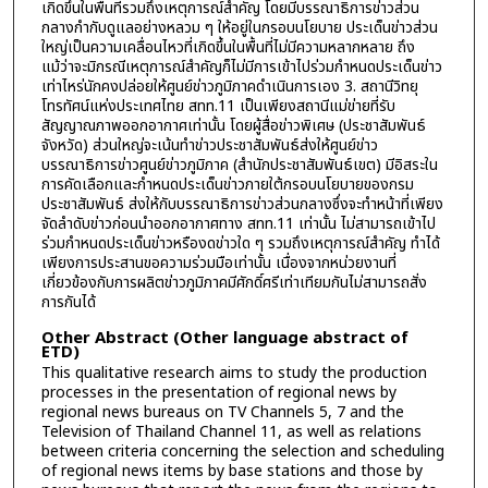
เกิดขึ้นในพื้นที่รวมถึงเหตุการณ์สำคัญ โดยมีบรรณาธิการข่าวส่วน
กลางกำกับดูแลอย่างหลวม ๆ ให้อยู่ในกรอบนโยบาย ประเด็นข่าวส่วน
ใหญ่เป็นความเคลื่อนไหวที่เกิดขึ้นในพื้นที่ไม่มีความหลากหลาย ถึง
แม้ว่าจะมิกรณีเหตุการณ์สำคัญก็ไม่มีการเข้าไปร่วมกำหนดประเด็นข่าว
เท่าไหร่นักคงปล่อยให้ศูนย์ข่าวภูมิภาคดำเนินการเอง 3. สถานีวิทยุ
โทรทัศน์แห่งประเทศไทย สทท.11 เป็นเพียงสถานีแม่ข่ายที่รับ
สัญญาณภาพออกอากาศเท่านั้น โดยผู้สื่อข่าวพิเศษ (ประชาสัมพันธ์
จังหวัด) ส่วนใหญ่จะเน้นทำข่าวประชาสัมพันธ์ส่งให้ศูนย์ข่าว
บรรณาธิการข่าวศูนย์ข่าวภูมิภาค (สำนักประชาสัมพันธ์เขต) มีอิสระใน
การคัดเลือกและกำหนดประเด็นข่าวภายใต้กรอบนโยบายของกรม
ประชาสัมพันธ์ ส่งให้กับบรรณาธิการข่าวส่วนกลางซึ่งจะทำหน้าที่เพียง
จัดลำดับข่าวก่อนนำออกอากาศทาง สทท.11 เท่านั้น ไม่สามารถเข้าไป
ร่วมกำหนดประเด็นข่าวหรืองดข่าวใด ๆ รวมถึงเหตุการณ์สำคัญ ทำได้
เพียงการประสานขอความร่วมมือเท่านั้น เนื่องจากหน่วยงานที่
เกี่ยวข้องกับการผลิตข่าวภูมิภาคมีศักดิ์ศรีเท่าเทียมกันไม่สามารถสั่ง
การกันได้
Other Abstract (Other language abstract of
ETD)
This qualitative research aims to study the production
processes in the presentation of regional news by
regional news bureaus on TV Channels 5, 7 and the
Television of Thailand Channel 11, as well as relations
between criteria concerning the selection and scheduling
of regional news items by base stations and those by