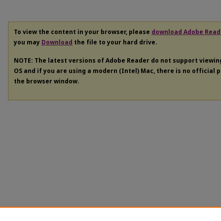
To view the content in your browser, please
download Adobe Read
you may
Download
the file to your hard drive.
NOTE: The latest versions of Adobe Reader do not support viewi
OS and if you are using a modern (Intel) Mac, there is no official 
the browser window.