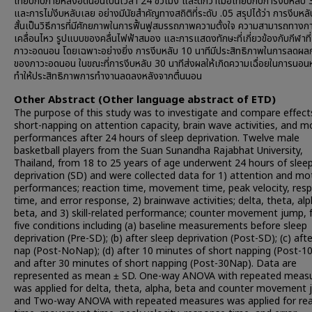
เทียบกับภายหลังอดนอนเป็นเวลา 24 ชั่วโมง และดีกว่าเมื่อเทียบกับการงีบหลับ 
และการไม่งีบหลับเลย อย่างมีนัยสำคัญทางสถิติที่ระดับ .05 สรุปได้ว่า การงีบหล
สั้นเป็นวิธีการที่มีศักยภาพในการฟื้นฟูสมรรถภาพความตั้งใจ ความสามารถทางก
เคลื่อนไหว รูปแบบของคลื่นไฟฟ้าสมอง และการแสดงทักษะที่เกี่ยวข้องกับกีฬาที่
ภาวะอดนอน โดยเฉพาะอย่างยิ่ง การงีบหลับ 10 นาทีมีประสิทธิภาพในการลดผ
ของภาวะอดนอน ในขณะที่การงีบหลับ 30 นาทีส่งผลให้เกิดความเฉื่อยในการนอนหล
ทำให้ประสิทธิภาพการทำงานลดลงหลังจากตื่นนอน
Other Abstract (Other language abstract of ETD)
The purpose of this study was to investigate and compare effect
short-napping on attention capacity, brain wave activities, and m
performances after 24 hours of sleep deprivation. Twelve male
basketball players from the Suan Sunandha Rajabhat University,
Thailand, from 18 to 25 years of age underwent 24 hours of slee
deprivation (SD) and were collected data for 1) attention and mo
performances; reaction time, movement time, peak velocity, res
time, and error response, 2) brainwave activities; delta, theta, al
beta, and 3) skill-related performance; counter movement jump,
five conditions including (a) baseline measurements before sleep
deprivation (Pre-SD); (b) after sleep deprivation (Post-SD); (c) aft
nap (Post-NoNap); (d) after 10 minutes of short napping (Post-1
and after 30 minutes of short napping (Post-30Nap). Data are
represented as mean ± SD. One-way ANOVA with repeated meas
was applied for delta, theta, alpha, beta and counter movement 
and Two-way ANOVA with repeated measures was applied for rea