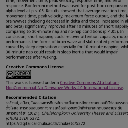
time, movement time, peak velocity, response time, and error
response. Bonferroni method was used for post-hoc comparison
alpha level at p < .05. Results showed that average reaction time,
movement time, peak velocity, maximum force output, and the f
brainwaves (including decreased in delta and theta, increased in a
and beta) significantly improved after 10 minutes of short nappin
comparing to 30-minute nap and no-nap conditions (p < .05). In
conclusion, short napping could recover attention capacity, moto
performance, the forms of brain wave and skill-related performa
caused by sleep deprivation especially for 10-minute napping, whi
30-minute nap could result in sleep inertia that would impair
performances after waking.
Creative Commons License
This work is licensed under a
Creative Commons Attribution-
NonCommercial-No Derivative Works 4.0 International License
.
Recommended Citation
ราชิวงค์, สุนิสา, "ผลของการงีบหลับระยะสั้นภายหลังภาวะอดนอนที่มีต่อสมรร
ตั้งใจและการตอบสนองทางการเคลื่อนไหวของนักกีฬาบาสเกตบอลชายระดับ
มหาวิทยาลัย" (2021).
Chulalongkorn University Theses and Dissert
(Chula ETD)
. 5372.
https://digital.car.chula.ac.th/chulaetd/5372