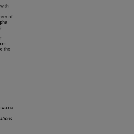
 with
orm of
lpha
g
r
nces
le the
ถภาพความ
ations