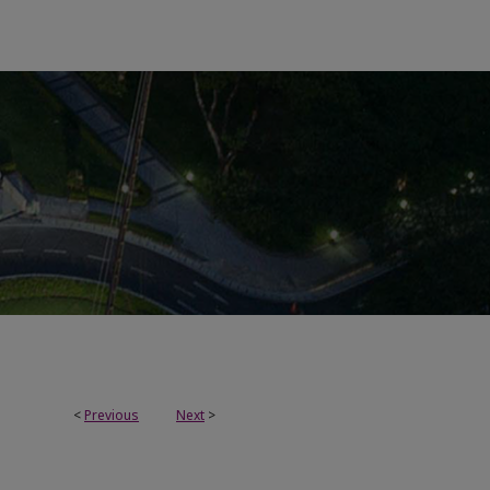
<
Previous
Next
>