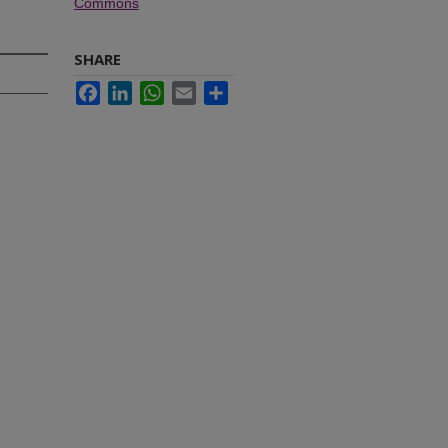
Commons
SHARE
Facebook
LinkedIn
WhatsApp
Email
Share