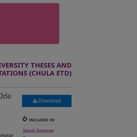
ERSITY THESES AND
TATIONS (CHULA ETD)
ีต่อ
Download
INCLUDED IN
Sports Sciences
d motor