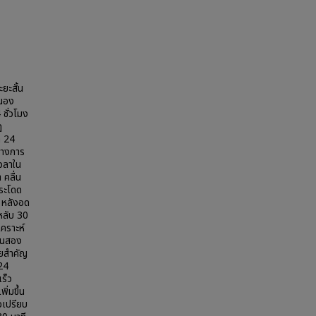
ยะสั้น
สนอง
ชั่วโมง
ฏ
า 24
ทางการ
เวลาใน
คลื่น
กระโดด
) หลังอด
บหลับ 30
เคราะห์
วนสอง
ัยสำคัญ
 24
เร็ว
ิ่มขึ้น
อเปรียบ