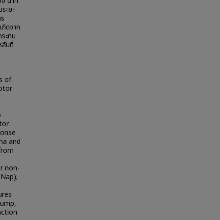
30 นาที
ับระยะ
าร
เกิดจาก
ลกระทบ
ับที่
s of
otor
p
tor
ponse
pha and
 from
er non-
0Nap);
ures
jump,
ction