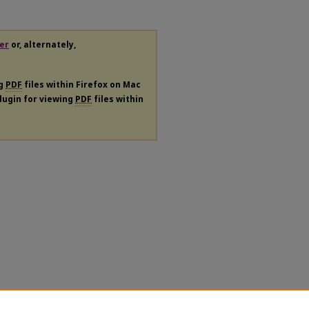
er
or, alternately,
ng
PDF
files within Firefox on Mac
plugin for viewing
PDF
files within