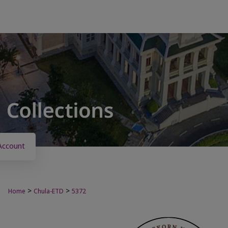
Account
>
>
Home
Chula-ETD
5372