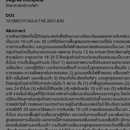
Degree Discipline
วิทยาศาสตร์การกีฬา
DOI
10.58837/CHULA.THE.2021.830
Abstract
การศึกษาวิจัยครั้งนี้มีวัตถุประสงค์เพื่อศึกษาและเปรียบเทียบผลของการงีบหลับระ
เป็นเวลา 10 นาที และ 30 นาทีที่มีต่อการฟื้นฟูสมรรถภาพความตั้งใจ การตอบ
ทางการเคลื่อนไหว และรูปแบบของคลื่นไฟฟ้าสมองภายหลังอดนอนเป็นเวลา 24 
กลุ่มตัวอย่างเป็นนักบาสเกตบอล เพศชาย จำนวน 12 คน จากมหาวิทยาลัยราชภั
สวนสุนันทา อายุระหว่าง 18-25 ปี ซึ่งกลุ่มตัวอย่างแต่ละคนต้องอดนอนเป็นเวล
ชั่วโมง การเก็บข้อมูลตัวแปร ได้แก่ 1) สมรรถภาพความตั้งใจและความสามารถ
เคลื่อนไหว; เวลาปฏิกิริยา เวลาในการเคลื่อนที่ ความเร็วสูงสุดของการเอื้อมมือ 
การทดสอบ ความผิดพลาดในการทดสอบ 2) รูปแบบคลื่นไฟฟ้าสมอง; คลื่นเดลต้า 
ธีต้า คลื่นอัลฟา และคลื่นเบต้า 3) ทักษะที่เกี่ยวข้องกับกีฬา; แรงสูงสุดของการ
โดยกลุ่มตัวอย่างได้รับการประเมินใน 5 สภาวะ คือ (1) ค่าพื้นฐานก่อนอดนอน (2
นอน 24 ชั่วโมง (3) หลังไม่ได้งีบหลับ (4) หลังงีบหลับ 10 นาที และ (5) หลังงี
นาที จากนั้นนำข้อมูลที่ได้มาวิเคราะห์หาค่าเฉลี่ยและส่วนเบี่ยงเบนมาตรฐาน โดยวิ
เปรียบเทียบภายในกลุ่มด้วยความแปรปรวนทางเดียวชนิดวัดซ้ำและความแปรปร
ทางชนิดวัดซ้ำ ทดสอบความแตกต่างรายคู่ด้วยวิธีบอนเฟอร์โรนี ใช้ระดับความมีน
ทางสถิติที่ .05 ผลการวิจัยพบว่า การงีบหลับ 10 นาที ภายหลังอดนอนเป็นเวลา
ชั่วโมง สามารถฟื้นฟูค่าเฉลี่ยเวลาปฏิกิริยา ลดเวลาในการเคลื่อนที่ และเพิ่มความ
สูงสุดของการเอื้อมมือ นอกจากนี้มีการลดลงของคลื่นเดลต้าและคลื่นธีต้า มีการเพ
ของคลื่นอัลฟาและคลื่นเบต้า รวมถึงมีค่าเฉลี่ยแรงสูงสุดของการกระโดดดีขึ้นเมื่