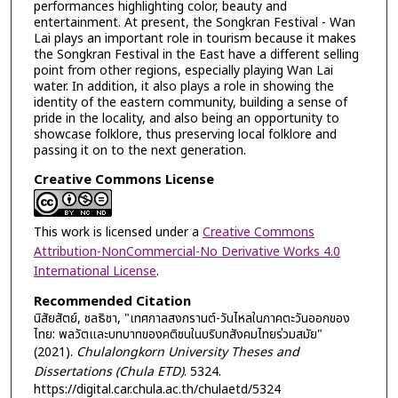
performances highlighting color, beauty and
entertainment. At present, the Songkran Festival - Wan
Lai plays an important role in tourism because it makes
the Songkran Festival in the East have a different selling
point from other regions, especially playing Wan Lai
water. In addition, it also plays a role in showing the
identity of the eastern community, building a sense of
pride in the locality, and also being an opportunity to
showcase folklore, thus preserving local folklore and
passing it on to the next generation.
Creative Commons License
This work is licensed under a
Creative Commons
Attribution-NonCommercial-No Derivative Works 4.0
International License
.
Recommended Citation
นิสัยสัตย์, ชลธิชา, "เทศกาลสงกรานต์-วันไหลในภาคตะวันออกของ
ไทย: พลวัตและบทบาทของคติชนในบริบทสังคมไทยร่วมสมัย"
(2021).
Chulalongkorn University Theses and
Dissertations (Chula ETD)
. 5324.
https://digital.car.chula.ac.th/chulaetd/5324