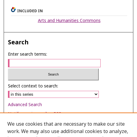
INCLUDED IN
Arts and Humanities Commons
Search
Enter search terms:
Select context to search:
Advanced Search
Notify me via email or
RSS
We use cookies that are necessary to make our site
Browse
work. We may also use additional cookies to analyze,