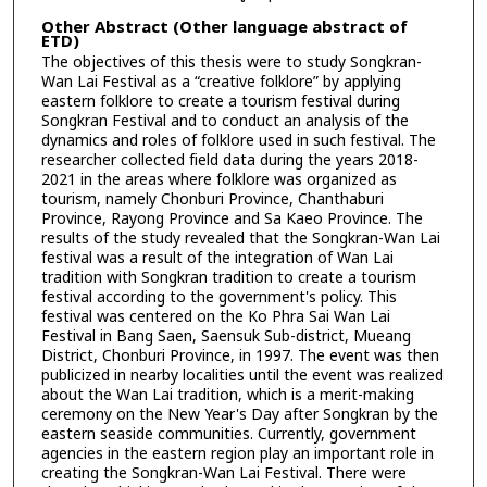
Other Abstract (Other language abstract of
ETD)
The objectives of this thesis were to study Songkran-
Wan Lai Festival as a “creative folklore” by applying
eastern folklore to create a tourism festival during
Songkran Festival and to conduct an analysis of the
dynamics and roles of folklore used in such festival. The
researcher collected field data during the years 2018-
2021 in the areas where folklore was organized as
tourism, namely Chonburi Province, Chanthaburi
Province, Rayong Province and Sa Kaeo Province. The
results of the study revealed that the Songkran-Wan Lai
festival was a result of the integration of Wan Lai
tradition with Songkran tradition to create a tourism
festival according to the government's policy. This
festival was centered on the Ko Phra Sai Wan Lai
Festival in Bang Saen, Saensuk Sub-district, Mueang
District, Chonburi Province, in 1997. The event was then
publicized in nearby localities until the event was realized
about the Wan Lai tradition, which is a merit-making
ceremony on the New Year's Day after Songkran by the
eastern seaside communities. Currently, government
agencies in the eastern region play an important role in
creating the Songkran-Wan Lai Festival. There were