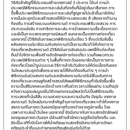
วิธีคิดสำคัญที่ใช้ประกอบสร้างเทศกาลมี 3 ประการ ได้แก่ การนำ
ประเพณีพิธีกรรมและการละเล่นในท้องถิ่นที่มีอยู่เดิมมาสืบทอด การ
รื้อฟื้นประเพณีพิธีกรรมและการละเล่นที่สูญหายไปแล้วขึ้นมาจัดใหม่
จากนั้นประยุกต์และสร้างสรรค์ให้มีการแสดงแสง สี เสียงจากตำนาน
ท้องถิ่น การสร้างขบวนแห่สงกรานต์ การประกอบพิธีบวงสรวง การ
ประกวดแข่งขัน การสาธิตการละเล่น การจำลองความเชื่อเรื่องเทวดา
และผีเป็นการแสดงเหตุการณ์สมมติ จนกลายเป็นเทศกาลท่องเที่ยว
นอกจากนี้ มีวิธีคิดในการผนวกพิธีกรรมในเดือน 5 ซึ่งแต่เดิมจัดขึ้น
หลังสงกรานต์มาจัดรวมกับสงกรานต์เป็นงานเดียวทำให้เกิดตาราง
ท่องเที่ยวหลังสงกรานต์ มีวิธีคิดในการจัดสรรประเพณีให้แต่ละท้อง
ถิ่นนำไปจัดงานเพื่อสร้างอัตลักษณ์การท่องเที่ยว รวมถึงผนวกรวม
ประเพณีพิธีกรรมต่าง ๆ ในพื้นที่ภาคตะวันออกมาจัดเป็นตารางการ
ท่องเที่ยวโดยนำรูปแบบและวิธีการลำดับวันจัดงานให้ต่อเนื่องกันของ
วันไหลมาประยุกต์เพื่อกระจายรายได้ให้แก่ท้องถิ่นต่าง ๆ การนำ
พิธีกรรมในช่วงสงกรานต์และหลังสงกรานต์มาปรับใช้ในบริบทการ
ท่องเที่ยวและเศรษฐกิจสร้างสรรค์ส่งผลให้พิธีกรรมที่เดิมจัดขึ้นเพื่อ
ความเป็นสิริมงคลและปัดเป่าเคราะห์ในช่วงเวลาเปลี่ยนผ่าน รวมถึงมุ่ง
หวังความอุดมสมบูรณ์ในวิถีเกษตรกรรมมีพลวัตไปเป็นพิธีกรรมกับ
การแสดงที่เน้นสีสัน ความสวยงามและความบันเทิง ปัจจุบัน เทศกาล
สงกรานต์-วันไหลมีบทบาทสำคัญด้านการท่องเที่ยวเพราะทำให้เทศกาล
สงกรานต์ในภาคตะวันออกมีจุดขายที่แตกต่างจากภูมิภาคอื่น โดย
เฉพาะการเล่นน้ำวันไหล นอกจากนี้ ยังมีบทบาทในการแสดงอัตลักษณ์
ของชุมชนภาคตะวันออก มีส่วนสร้างสำนึกความภูมิใจต่อท้องถิ่น และ
ยังเป็นเวทีที่เปิดโอกาสให้นำคติชนมาแสดงจึงมีบทบาทในการรักษา
คติชนประจำถิ่นและถ่ายทอดคติชนสู่คนรุ่นต่อไปด้วย