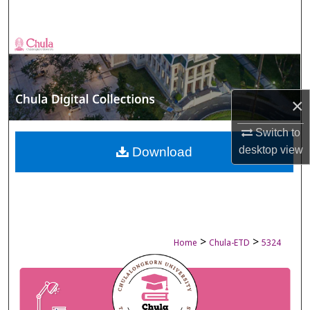
Search
Browse Collections
My Account
×
About
Switch to
Digital Commons Network™
desktop
view
Download
>
>
Home
Chula-ETD
5324