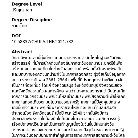
Degree Level
ปริญญาเอก
Degree Discipline
ภาษาไทย
DOI
10.58837/CHULA.THE.2021.782
Abstract
วิทยานิพนธ์เล่มนี้มุ่งศึกษาเทศกาลสงกรานต์-วันไหลในฐานะ “คติชน
สร้างสรรค์” ที่มีการนำคติชนท้องถิ่นภาคตะวันออกมาประยุกต์ใช้เพื่อ
สร้างเทศกาลท่องเที่ยวในช่วงวันสงกรานต์ พร้อมทั้งวิเคราะห์พลวัต
และบทบาทของคติชนที่นำมาใช้ในเทศกาลดังกล่าว ผู้วิจัยเก็บข้อมูลภาค
สนาม ระหว่างปี พ.ศ.2561-2564 ในพื้นที่ที่ปรากฏการนำคติชนมาจัด
เป็นการท่องเที่ยว ได้แก่ จังหวัดชลบุรี จังหวัดจันทบุรี จังหวัดระยอง
และจังหวัดสระแก้ว ผลการศึกษาพบว่า เทศกาลสงกรานต์-วันไหลเกิด
จากการผนวกรวมประเพณีวันไหลเข้ากับประเพณีสงกรานต์เพื่อให้เกิด
เทศกาลท่องเที่ยวตามนโยบายของภาครัฐ เทศกาลนี้มีจุดศูนย์กลาง
เกิดขึ้นที่งานประเพณีก่อพระทรายวันไหลบางแสน ตำบลแสนสุข
อำเภอเมือง จังหวัดชลบุรี เมื่อปี พ.ศ.2540 จากนั้นจึงมีการ
ประชาสัมพันธ์งานในท้องถิ่นใกล้เคียงในเวลาต่อมา จนเกิดการรับรู้
เรื่องประเพณีวันไหลที่เป็นการทำบุญเนื่องในวันขึ้นปีใหม่หลังวัน
สงกรานต์ของชุมชนชายทะเลภาคตะวันออก ปัจจุบัน หน่วยงานภาครัฐ
ในภาคตะวันออกมีบทบาทสำคัญในการสร้างเทศกาลสงกรานต์-วันไหล