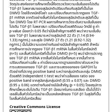
วัตถุประสงค์ของการศึกษาครั้งนี้คือตรวจวัดความเข้มข้นของโปรตีน
TGF-β1 ในพลาสมาของสุนัขปกติเปรียบเทียบกับสุนัขที่เป็นโรค
DMVD โดยใช้เทคนิคอีไลซ่า และเปรียบเทียบการปรากฏของ TGF-
β1 mRNA จากตัวอย่างลิ้นหัวใจไมทรัลของสุนัขปกติและสุนัขที่เป็น
โรค DMVD โดย RT-PCR ผลการศึกษาการวัดระดับความเข้มข้นของ
โปรตีน TGF-β1 ในพลาสมา เปรียบเทียบด้วยสถิติแมน-วิทนีย์ ยู ค่า
p-value น้อยกว่า 0.05 ถือว่ามีนัยสำคัญทางสถิติ พบว่าความเข้มข้น
ของ TGF-β1 ในพลาสมาระหว่างสุนัขปกติ 22 ตัว (1.14 (0.94-
1.33) ng/mL) และสุนัข DMVD 27 ตัว (1.21 (0.92-1.32)
ng/mL) นั้นไม่มีความแตกต่างกันอย่างมีนัยสำคัญทางสถิติ สำหรับ
การศึกษาการปรากฏของ TGF-β1 mRNA ในลิ้นหัวใจไมทรัลปกติ
(n=5) และลิ้นหัวใจไมทรัลที่เป็นโรค DMVD (n=5) พบว่ามีการปรากฏ
ของ TGF-β1 mRNA จากลิ้นหัวใจไมทรัลทั้งหมด จากนั้นทำการ
เปรียบเทียบค่าเฉลี่ย ± ค่าเบี่ยงเบนมาตรฐานของอัตราส่วนระหว่าง
การแสดงออกของ TGF-β1 และการแสดงออกของ GAPDH ใน
ตัวอย่างที่ปรากฏ positive band ระหว่างกลุ่มปกติและกลุ่ม DMVD
ด้วยสถิติ Independent t-test พบว่าค่าเฉลี่ยของ ratio ของ
positive band จากสุนัขกลุ่มกลุ่มปกติ (0.55 ± 0.07) และ DMVD
(0.95 ± 0.06) แตกต่างกันอย่างมีนัยสำคัญ (p < 0.05) โดยสรุปการ
ศึกษานี้พบระดับโปรตีน TGF-β1 น้อยมากในกระแสเลือด เป็นไปได้ว่า
เซลล์ในลิ้นหัวใจไมทรัลน่าจะเป็นแหล่งหลักของ TGF-β1 ในสุนัขที่เป็น
โรคลิ้นหัวใจไมทรัลเสื่อม
Creative Commons License