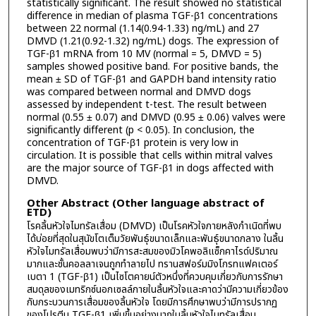
statistically significant. The result showed no statistical
difference in median of plasma TGF-β1 concentrations
between 22 normal (1.14(0.94-1.33) ng/mL) and 27
DMVD (1.21(0.92-1.32) ng/mL) dogs. The expression of
TGF-β1 mRNA from 10 MV (normal = 5, DMVD = 5)
samples showed positive band. For positive bands, the
mean ± SD of TGF-β1 and GAPDH band intensity ratio
was compared between normal and DMVD dogs
assessed by independent t-test. The result between
normal (0.55 ± 0.07) and DMVD (0.95 ± 0.06) valves were
significantly different (p < 0.05). In conclusion, the
concentration of TGF-β1 protein is very low in
circulation. It is possible that cells within mitral valves
are the major source of TGF-β1 in dogs affected with
DMVD.
Other Abstract (Other language abstract of
ETD)
โรคลิ้นหัวใจไมทรัลเสื่อม (DMVD) เป็นโรคหัวใจภายหลังกำเนิดที่พบ
ได้บ่อยที่สุดในสุนัขโตเต็มวัยพันธุ์ขนาดเล็กและพันธุ์ขนาดกลาง ในลิ้น
หัวใจไมทรัลเสื่อมพบว่ามีการสะสมของมิวโคพอลิแซ็กคาไรด์ปริมาณ
มากและชั้นคอลลาเจนถูกทำลายไป ทรานสฟอร์มมิงโกรทแฟคเตอร์
เบตา 1 (TGF-β1) เป็นไซโตคายน์ตัวหนึ่งที่ควบคุมเกี่ยวกับการรักษา
สมดุลของเมทริกซ์นอกเซลล์ภายในลิ้นหัวใจและคาดว่ามีความเกี่ยวข้อง
กับกระบวนการเสื่อมของลิ้นหัวใจ โดยมีการศึกษาพบว่ามีการปรากฏ
ของโปรตีน TGF-β1 เพิ่มขึ้นอย่างมากในลิ้นหัวใจไมทรัลเสื่อม