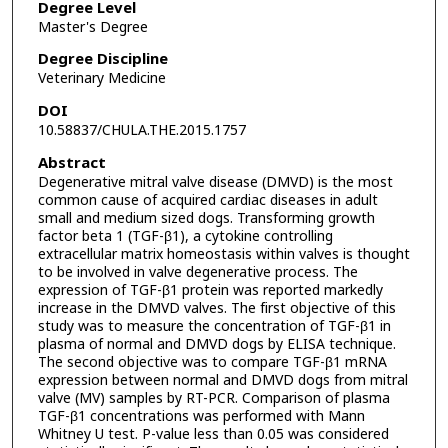
Degree Level
Master's Degree
Degree Discipline
Veterinary Medicine
DOI
10.58837/CHULA.THE.2015.1757
Abstract
Degenerative mitral valve disease (DMVD) is the most
common cause of acquired cardiac diseases in adult
small and medium sized dogs. Transforming growth
factor beta 1 (TGF-β1), a cytokine controlling
extracellular matrix homeostasis within valves is thought
to be involved in valve degenerative process. The
expression of TGF-β1 protein was reported markedly
increase in the DMVD valves. The first objective of this
study was to measure the concentration of TGF-β1 in
plasma of normal and DMVD dogs by ELISA technique.
The second objective was to compare TGF-β1 mRNA
expression between normal and DMVD dogs from mitral
valve (MV) samples by RT-PCR. Comparison of plasma
TGF-β1 concentrations was performed with Mann
Whitney U test. P-value less than 0.05 was considered