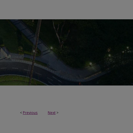
<
Previous
Next
>