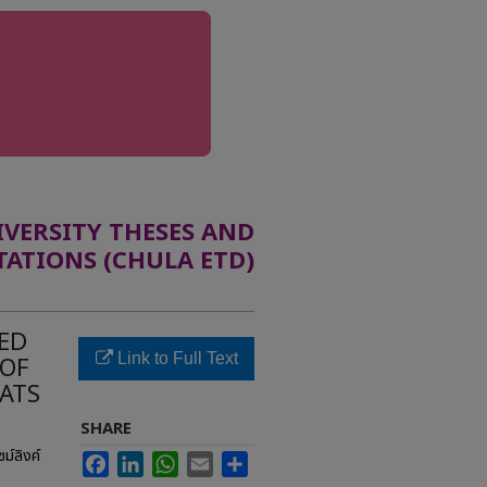
ERSITY THESES AND
TATIONS (CHULA ETD)
ED
Link to Full Text
 OF
ATS
SHARE
ม์ลิงค์
Facebook
LinkedIn
WhatsApp
Email
Share