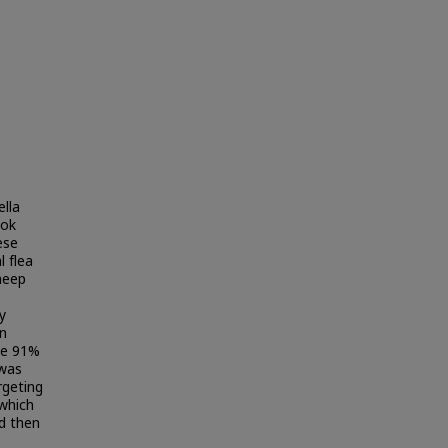
lla
kok
ese
l flea
heep
y
in
ae 91%
 was
rgeting
 which
nd then