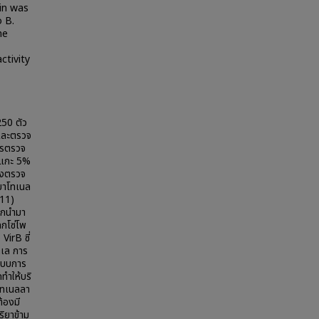
ein was
 B.
he
ctivity
250 ตัว
และตรวจ
ารตรวจ
อดแกะ 5%
ส่งตรวจ
อบาโทเนล
/11)
ูกนำมา
ูกโซ่โพ
irB ซี่
ลเล การ
ระบบการ
ทำให้บริ
โทเนลลา
้องมี
ิยาข้าม