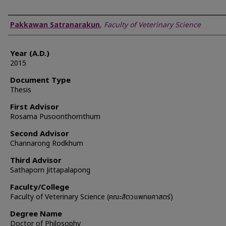
Author
Pakkawan Satranarakun
,
Faculty of Veterinary Science
Year (A.D.)
2015
Document Type
Thesis
First Advisor
Rosama Pusoonthornthum
Second Advisor
Channarong Rodkhum
Third Advisor
Sathaporn Jittapalapong
Faculty/College
Faculty of Veterinary Science (คณะสัตวแพทยศาสตร์)
Degree Name
Doctor of Philosophy