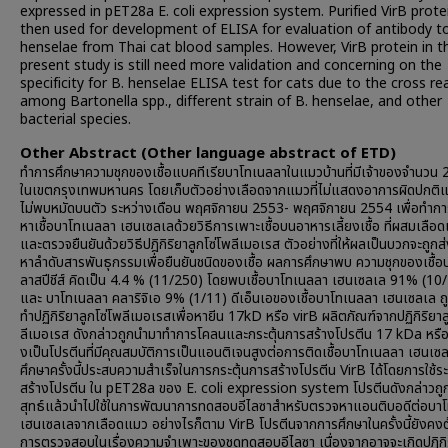
expressed in pET28a E. coli expression system. Purified VirB prot
then used for development of ELISA for evaluation of antibody to
henselae from Thai cat blood samples. However, VirB protein in t
present study is still need more validation and concerning on the
specificity for B. henselae ELISA test for cats due to the cross rea
among Bartonella spp., different strain of B. henselae, and other
bacterial species.
Other Abstract (Other language abstract of ETD)
ทำการศึกษาความชุกของเชื้อแบคทีเรียบาโทเนลลาในแมวบ้านที่มีเจ้าของจำนวน 
ในเขตกรุงเทพมหานคร โดยเก็บตัวอย่างเลือดจากแมวที่ไม่แสดงอาการผิดปกติ
ไม่พบหมัดบนตัว ระหว่างเดือน พฤศจิกายน 2553- พฤศจิกายน 2554 เพื่อทำก
หาเชื้อบาโทเนลลา เฮนเซลเลด้วยวิธีการเพาะเชื้อบนอาหารเลี้ยงเชื้อ ที่ผสมเลื
และตรวจยืนยันด้วยวิธีปฎิกิริยาลูกโซ่โพลีเมอเรส ตัวอย่างที่ให้ผลเป็นบวกจะถูก
หาลำดับสารพันธุกรรมเพื่อยืนยันชนิดของเชื้อ ผลการศึกษาพบ ความชุกของเชื้
ลาสปีชีส์ คิดเป็น 4.4 % (11/250) โดยพบเชื้อบาโทเนลลา เฮนเซลเล 91% (10
และ บาโทเนลลา คลาริจิเอ 9% (1/11) ดีเอ็นเอของเชื้อบาโทเนลลา เฮนเซลเล ถ
ทำปฏิกิริยาลูกโซ่โพลีเมอเรสเพื่อหายีน 17kD หรือ virB ผลิตภัณฑ์จากปฏิกิริยาล
ลีเมอเรส ดังกล่าวถูกนำมาทำการโคลนและกระตุ้นการสร้างโปรตีน 17 kDa หรือ V
งเป็นโปรตีนที่มีคุณสมบัติการเป็นแอนติเจนสูงต่อการติดเชื้อบาโทเนลลา เฮนเซ
ศึกษาครั้งนี้ประสบความสำเร็จในการกระตุ้นการสร้างโปรตีน VirB ได้โดยการใช้
สร้างโปรตีน ใน pET28a ของ E. coli expression system โปรตีนดังกล่าวถูก
สุทธ์แล้วนำไปใช้ในการพัฒนาการทดสอบอีไลซาสำหรับตรวจหาแอนติบอดีต่อบา
เฮนเซลเลจากเลือดแมว อย่างไรก็ตาม VirB โปรตีนจากการศึกษาในครั้งนี้ยังคงต
การตรวจสอบในเรื่องความจำเพาะของชุดทดสอบอีไลซา เนื่องจากอาจจะเกิดปฎิกิร