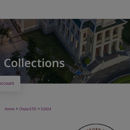
Account
>
>
Home
Chula-ETD
52924