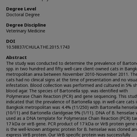
Degree Level
Doctoral Degree
Degree Discipline
Veterinary Medicine
DOI
10.58837/CHULA.THE.2015.1743
Abstract
The study was conducted to determine the prevalence of Bartone
spp. in two hundred and fifty well-care client-owned cats in Bang
metropolitan area between November 2010-November 2011. Th
cats had no clinical signs at the time of presentation and no visua
infestation. Blood collection was performed and cultured in 5% s
blood agar. The species of Bartonella spp. was identified with
Polymerase Chain Reaction (PCR) and gene sequencing. This stud
indicated that the prevalence of Bartonella spp. in well-care cats 
Bangkok metropolitan was 4.4% (11/250) with Bartonella hensel
(10/11) and Bartonella claridgeiae 9% (1/11). DNA of B. henselae
used as a DNA template for Polymerase Chain Reaction (PCR) ta
17 kDa or virB gene. PCR product of 17 kDa or VirB protein gene
is the well-known antigenic protein for B. henselae was cloned a
express VirB protein. Our VirB specific protein was successfully