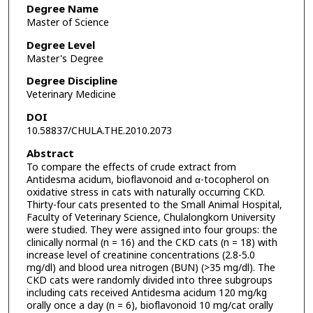
Degree Name
Master of Science
Degree Level
Master's Degree
Degree Discipline
Veterinary Medicine
DOI
10.58837/CHULA.THE.2010.2073
Abstract
To compare the effects of crude extract from
Antidesma acidum, bioflavonoid and α-tocopherol on
oxidative stress in cats with naturally occurring CKD.
Thirty-four cats presented to the Small Animal Hospital,
Faculty of Veterinary Science, Chulalongkorn University
were studied. They were assigned into four groups: the
clinically normal (n = 16) and the CKD cats (n = 18) with
increase level of creatinine concentrations (2.8-5.0
mg/dl) and blood urea nitrogen (BUN) (>35 mg/dl). The
CKD cats were randomly divided into three subgroups
including cats received Antidesma acidum 120 mg/kg
orally once a day (n = 6), bioflavonoid 10 mg/cat orally