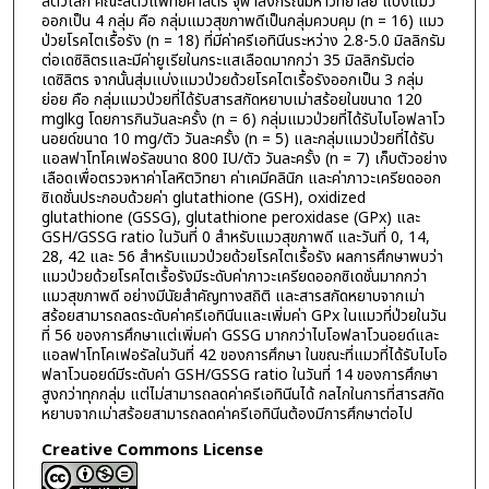
สัตว์เล็ก คณะสัตวแพทยศาสตร์ จุฬาลงกรณ์มหาวิทยาลัย แบ่งแมว
ออกเป็น 4 กลุ่ม คือ กลุ่มแมวสุขภาพดีเป็นกลุ่มควบคุม (n = 16) แมว
ป่วยโรคไตเรื้อรัง (n = 18) ที่มีค่าครีเอทินีนระหว่าง 2.8-5.0 มิลลิกรัม
ต่อเดซิลิตรและมีค่ายูเรียในกระแสเลือดมากกว่า 35 มิลลิกรัมต่อ
เดซิลิตร จากนั้นสุ่มแบ่งแมวป่วยด้วยโรคไตเรื้อรังออกเป็น 3 กลุ่ม
ย่อย คือ กลุ่มแมวป่วยที่ได้รับสารสกัดหยาบเม่าสร้อยในขนาด 120
mglkg โดยการกินวันละครั้ง (n = 6) กลุ่มแมวป่วยที่ได้รับไบโอฟลาโว
นอยด์ขนาด 10 mg/ตัว วันละครั้ง (n = 5) และกลุ่มแมวป่วยที่ได้รับ
แอลฟาโทโคเฟอรัลขนาด 800 IU/ตัว วันละครั้ง (n = 7) เก็บตัวอย่าง
เลือดเพื่อตรวจหาค่าโลหิตวิทยา ค่าเคมีคลินิก และค่าภาวะเครียดออก
ซิเดชั่นประกอบด้วยค่า glutathione (GSH), oxidized
glutathione (GSSG), glutathione peroxidase (GPx) และ
GSH/GSSG ratio ในวันที่ 0 สำหรับแมวสุขภาพดี และวันที่ 0, 14,
28, 42 และ 56 สำหรับแมวป่วยด้วยโรคไตเรื้อรัง ผลการศึกษาพบว่า
แมวป่วยด้วยโรคไตเรื้อรังมีระดับค่าภาวะเครียดออกซิเดชั่นมากกว่า
แมวสุขภาพดี อย่างมีนัยสำคัญทางสถิติ และสารสกัดหยาบจากเม่า
สร้อยสามารถลดระดับค่าครีเอทินีนและเพิ่มค่า GPx ในแมวที่ป่วยในวัน
ที่ 56 ของการศึกษาแต่เพิ่มค่า GSSG มากกว่าไบโอฟลาโวนอยด์และ
แอลฟาโทโคเฟอรัลในวันที่ 42 ของการศึกษา ในขณะที่แมวที่ได้รับไบโอ
ฟลาโวนอยด์มีระดับค่า GSH/GSSG ratio ในวันที่ 14 ของการศึกษา
สูงกว่าทุกกลุ่ม แต่ไม่สามารถลดค่าครีเอทินีนได้ กลไกในการที่สารสกัด
หยาบจากเม่าสร้อยสามารถลดค่าครีเอทินีนต้องมีการศึกษาต่อไป
Creative Commons License