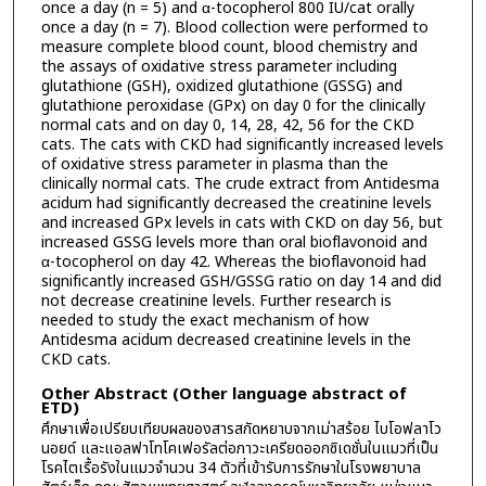
once a day (n = 5) and α-tocopherol 800 IU/cat orally
once a day (n = 7). Blood collection were performed to
measure complete blood count, blood chemistry and
the assays of oxidative stress parameter including
glutathione (GSH), oxidized glutathione (GSSG) and
glutathione peroxidase (GPx) on day 0 for the clinically
normal cats and on day 0, 14, 28, 42, 56 for the CKD
cats. The cats with CKD had significantly increased levels
of oxidative stress parameter in plasma than the
clinically normal cats. The crude extract from Antidesma
acidum had significantly decreased the creatinine levels
and increased GPx levels in cats with CKD on day 56, but
increased GSSG levels more than oral bioflavonoid and
α-tocopherol on day 42. Whereas the bioflavonoid had
significantly increased GSH/GSSG ratio on day 14 and did
not decrease creatinine levels. Further research is
needed to study the exact mechanism of how
Antidesma acidum decreased creatinine levels in the
CKD cats.
Other Abstract (Other language abstract of
ETD)
ศึกษาเพื่อเปรียบเทียบผลของสารสกัดหยาบจากเม่าสร้อย ไบโอฟลาโว
นอยด์ และแอลฟาโทโคเฟอรัลต่อภาวะเครียดออกซิเดชั่นในแมวที่เป็น
โรคไตเรื้อรังในแมวจำนวน 34 ตัวที่เข้ารับการรักษาในโรงพยาบาล