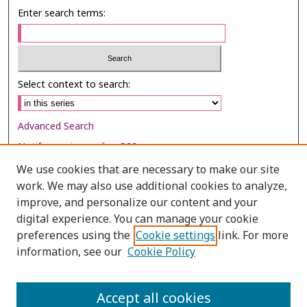
Enter search terms:
Select context to search:
Advanced Search
Notify me via email or
RSS
We use cookies that are necessary to make our site
Browse
work. We may also use additional cookies to analyze,
Collections
improve, and personalize our content and your
digital experience. You can manage your cookie
Disciplines
preferences using the
Cookie settings
link. For more
Authors
information, see our
Cookie Policy
Author Corner
Author FAQ
Accept all cookies