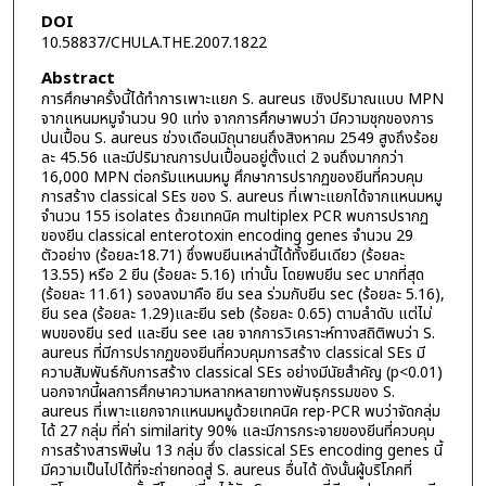
DOI
10.58837/CHULA.THE.2007.1822
Abstract
การศึกษาครั้งนี้ได้ทำการเพาะแยก S. aureus เชิงปริมาณแบบ MPN
จากแหนมหมูจำนวน 90 แท่ง จากการศึกษาพบว่า มีความชุกของการ
ปนเปื้อน S. aureus ช่วงเดือนมิถุนายนถึงสิงหาคม 2549 สูงถึงร้อย
ละ 45.56 และมีปริมาณการปนเปื้อนอยู่ตั้งแต่ 2 จนถึงมากกว่า
16,000 MPN ต่อกรัมแหนมหมู ศึกษาการปรากฏของยีนที่ควบคุม
การสร้าง classical SEs ของ S. aureus ที่เพาะแยกได้จากแหนมหมู
จำนวน 155 isolates ด้วยเทคนิค multiplex PCR พบการปรากฏ
ของยีน classical enterotoxin encoding genes จำนวน 29
ตัวอย่าง (ร้อยละ18.71) ซึ่งพบยีนเหล่านี้ได้ทั้งยีนเดียว (ร้อยละ
13.55) หรือ 2 ยีน (ร้อยละ 5.16) เท่านั้น โดยพบยีน sec มากที่สุด
(ร้อยละ 11.61) รองลงมาคือ ยีน sea ร่วมกับยีน sec (ร้อยละ 5.16),
ยีน sea (ร้อยละ 1.29)และยีน seb (ร้อยละ 0.65) ตามลำดับ แต่ไม่
พบของยีน sed และยีน see เลย จากการวิเคราะห์ทางสถิติพบว่า S.
aureus ที่มีการปรากฏของยีนที่ควบคุมการสร้าง classical SEs มี
ความสัมพันธ์กับการสร้าง classical SEs อย่างมีนัยสำคัญ (p<0.01)
นอกจากนี้ผลการศึกษาความหลากหลายทางพันธุกรรมของ S.
aureus ที่เพาะแยกจากแหนมหมูด้วยเทคนิค rep-PCR พบว่าจัดกลุ่ม
ได้ 27 กลุ่ม ที่ค่า similarity 90% และมีการกระจายของยีนที่ควบคุม
การสร้างสารพิษใน 13 กลุ่ม ซึ่ง classical SEs encoding genes นี้
มีความเป็นไปได้ที่จะถ่ายทอดสู่ S. aureus อื่นได้ ดังนั้นผู้บริโภคที่