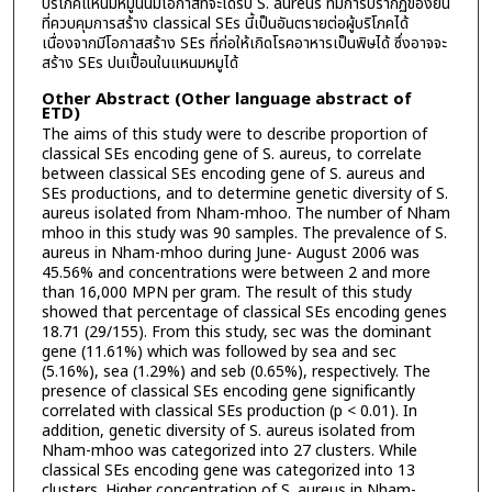
บริโภคแหนมหมูนั้นมีโอกาสที่จะได้รับ S. aureus ที่มีการปรากฏของยีน
ที่ควบคุมการสร้าง classical SEs นี้เป็นอันตรายต่อผู้บริโภคได้
เนื่องจากมีโอกาสสร้าง SEs ที่ก่อให้เกิดโรคอาหารเป็นพิษได้ ซึ่งอาจจะ
สร้าง SEs ปนเปื้อนในแหนมหมูได้
Other Abstract (Other language abstract of
ETD)
The aims of this study were to describe proportion of
classical SEs encoding gene of S. aureus, to correlate
between classical SEs encoding gene of S. aureus and
SEs productions, and to determine genetic diversity of S.
aureus isolated from Nham-mhoo. The number of Nham
mhoo in this study was 90 samples. The prevalence of S.
aureus in Nham-mhoo during June- August 2006 was
45.56% and concentrations were between 2 and more
than 16,000 MPN per gram. The result of this study
showed that percentage of classical SEs encoding genes
18.71 (29/155). From this study, sec was the dominant
gene (11.61%) which was followed by sea and sec
(5.16%), sea (1.29%) and seb (0.65%), respectively. The
presence of classical SEs encoding gene significantly
correlated with classical SEs production (p < 0.01). In
addition, genetic diversity of S. aureus isolated from
Nham-mhoo was categorized into 27 clusters. While
classical SEs encoding gene was categorized into 13
clusters. Higher concentration of S. aureus in Nham-