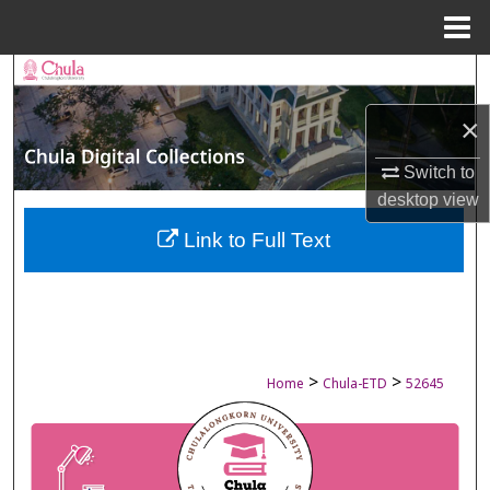
Menu
Home
Search
×
Browse Collections
Switch to
My Account
desktop
view
About
Link to Full Text
Digital Commons Network™
>
>
Home
Chula-ETD
52645