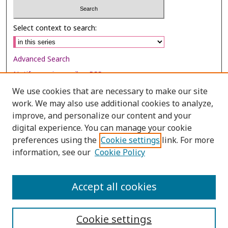
Select context to search:
Advanced Search
Notify me via email or
RSS
We use cookies that are necessary to make our site
Browse
work. We may also use additional cookies to analyze,
Collections
improve, and personalize our content and your
digital experience. You can manage your cookie
Disciplines
preferences using the
Cookie settings
link. For more
Authors
information, see our
Cookie Policy
Author Corner
Author FAQ
Accept all cookies
Cookie settings