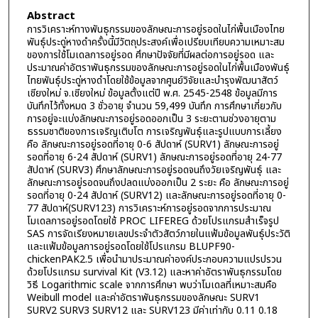
Abstract
การวิเคราะห์ทางพันธุกรรมของลักษณะการอยู่รอดในไก่พื้นเมืองไทย
พันธุ์ประดู่หางดำครั้งนี้มีวัตถุประสงค์เพื่อเปรียบเทียบความเหมาะสม
ของการใช้โมเดลการอยู่รอด ศึกษาปัจจัยที่มีผลต่อการอยู่รอด และ
ประมาณค่าอัตราพันธุกรรมของลักษณะการอยู่รอดในไก่พื้นเมืองพันธุ์
ไทยพันธุ์ประดู่หางดำโดยใช้ข้อมูลจากศูนย์วิจัยและบำรุงพัฒนาสัตว์
เชียงใหม่ จ.เชียงใหม่ ข้อมูลตั้งแต่ปี พ.ศ. 2545-2548 ข้อมูลมีการ
บันทึกไว้ทั้งหมด 3 ชั่วอายุ จำนวน 59,499 บันทึก การศึกษาเกี่ยวกับ
การอยู่จะแบ่งลักษณะการอยู่รอดออกเป็น 3 ระยะตามช่วงอายุตาม
ธรรมชาติของการเจริญเติบโต การเจริญพันธุ์และรูปแบบการเลี้ยง
คือ ลักษณะการอยู่รอดที่อายุ 0-6 สัปดาห์ (SURV1) ลักษณะการอยู่
รอดที่อายุ 6-24 สัปดาห์ (SURV1) ลักษณะการอยู่รอดที่อายุ 24-77
สัปดาห์ (SURV3) ศึกษาลักษณะการอยู่รอดจนถึงวัยเจริญพันธุ์ และ
ลักษณะการอยู่รอดจนถึงปลดแบ่งออกเป็น 2 ระยะ คือ ลักษณะการอยู่
รอดที่อายุ 0-24 สัปดาห์ (SURV12) และลักษณะการอยู่รอดที่อายุ 0-
77 สัปดาห์(SURV123) การวิเคราะห์การอยู่รอดจากการประมาณ
โมเดลการอยู่รอดโดยใช้ PROC LIFEREG ด้วยโปรแกรมสำเร็จรูป
SAS การจัดเรียงหมายเลขประจำตัวสัตว์ภายในแฟ้มข้อมูลพันธุ์ประวัติ
และแฟ้มข้อมูลการอยู่รอดโดยใช้โปรแกรม BLUPF90-
chickenPAK2.5 เพื่อนำมาประมาณค่าองค์ประกอบความแปรปรวน
ด้วยโปรแกรม survival Kit (V3.12) และหาค่าอัตราพันธุกรรมโดย
วิธี Logarithmic scale จากการศึกษา พบว่าโมเดลที่เหมาะสมคือ
Weibull model และค่าอัตราพันธุกรรมของลักษณะ SURV1
SURV2 SURV3 SURV12 และ SURV123 มีค่าเท่ากับ 0.11 0.18