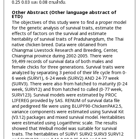
0.25 0.03 และ 0.08 ตามลำดับ.
Other Abstract (Other language abstract of
ETD)
The objectives of this study were to find a proper model
for the genetic analysis of survival traits, estimate the
effects of factors on the survival and estimate
heritability of survival traits of Praduhangdum, the Thai
native chicken breed. Data were obtained from
Chiangmai Livestock Research and Breeding, Center,
Chiangmai province during 2002-2005. There were
59,499 records of survival data of both males and
female chicks for three generations. Survival traits were
analyzed by separating 3 period of their life cycle from 0-
6 week (SURV1), 6-24 week (SURV2) AND 24-77 week
(SURV3). There were also from hatched to maturity (0-24
week, SURV12) and from hatched to culled (0-77 week,
SURV123). Survival models were estimated by PROC
LIFEREG provided by SAS. RENUM of survival data file
and pedigreed file were using BLUPF90-ChickenPAK2.5,
variance components were estimated using Survival Kit
(V3.12) packages and mixed survival model. Heritabilities
were estimated using Logarithmic scale. The results
showed that Weibull model was suitable for survival
traits. The heritabilities of SURV1 SURV2 SURV3 SURV12