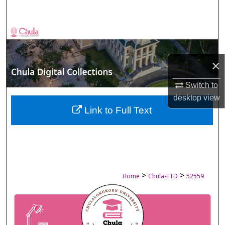
Search
Browse Collections
My Account
×
About
Switch to
desktop
view
Digital Commons Network™
Link to Full Text
>
>
Home
Chula-ETD
52559