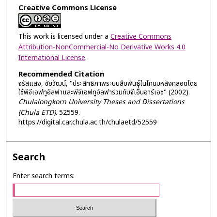
Creative Commons License
This work is licensed under a
Creative Commons
Attribution-NonCommercial-No Derivative Works 4.0
International License
.
Recommended Citation
จรัสแสง, ชัยวัฒน์, "ประสิทธิภาพระบบสืบพันธุ์ในโคนมหลังคลอดโดย
ใช้พีจีเอฟทูอัลฟาและพีจีเอฟทูอัลฟาร่วมกับจีเอ็นอาร์เอช" (2002).
Chulalongkorn University Theses and Dissertations
(Chula ETD)
. 52559.
https://digital.car.chula.ac.th/chulaetd/52559
Search
Enter search terms: