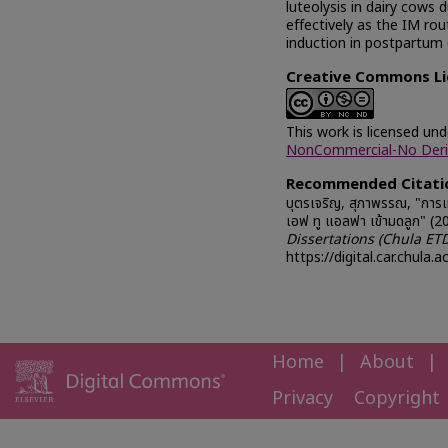
luteolysis in dairy cows 
effectively as the IM rou
induction in postpartum
Creative Commons Li
This work is licensed un
NonCommercial-No Deriva
Recommended Citati
บุตรเจริญ, สุภาพรรณ, "การ
เอฟ ทู แอลฟา เข้ามดลูก" (2
Dissertations (Chula ET
https://digital.car.chula.
Home
|
About
|
Privacy
Copyright