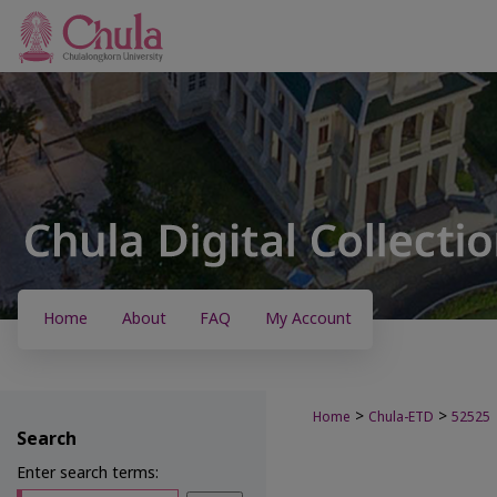
Home
About
FAQ
My Account
>
>
Home
Chula-ETD
52525
Search
Enter search terms: