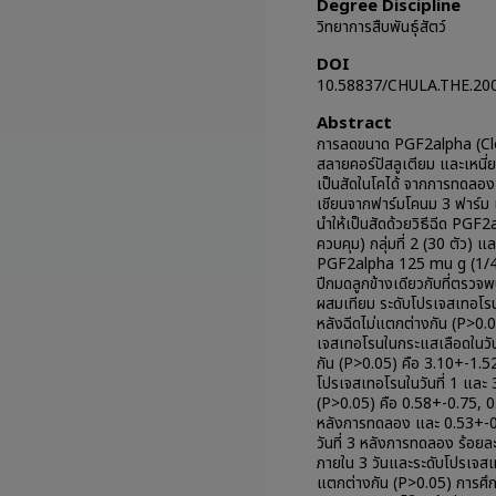
Degree Discipline
วิทยาการสืบพันธุ์สัตว์
DOI
10.58837/CHULA.THE.20
Abstract
การลดขนาด PGF2alpha (Clo
สลายคอร์ปัสลูเตียม และเหนี่ย
เป็นสัดในโคได้ จากการทดลองเ
เชียนจากฟาร์มโคนม 3 ฟาร์ม แ
นำให้เป็นสัดด้วยวิธีฉีด PGF2
ควบคุม) กลุ่มที่ 2 (30 ตัว) แล
PGF2alpha 125 mu g (1/4โด๊
ปีกมดลูกข้างเดียวกับที่ตรวจพ
ผสมเทียม ระดับโปรเจสเทอโรน
หลังฉีดไม่แตกต่างกัน (P>0.
เจสเทอโรนในกระแสเลือดในวันเร
กัน (P>0.05) คือ 3.10+-1.
โปรเจสเทอโรนในวันที่ 1 และ 
(P>0.05) คือ 0.58+-0.75, 0
หลังการทดลอง และ 0.53+-0
วันที่ 3 หลังการทดลอง ร้อย
ภายใน 3 วันและระดับโปรเจส
แตกต่างกัน (P>0.05) การศึก