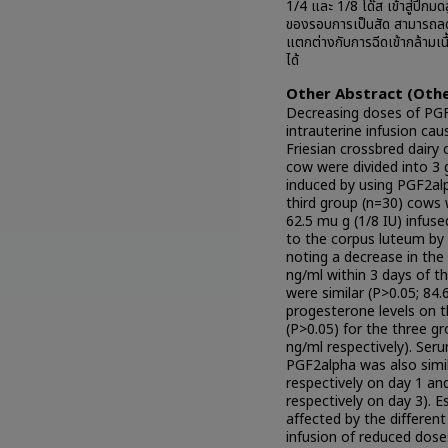
1/4 และ 1/8 โด๊ส เข้าสู่ปีกม
ของรอบการเป็นสัด สามารถลด
แตกต่างกับการฉีดเข้ากล้ามเน
ได้
Other Abstract (Othe
Decreasing doses of PGF
intrauterine infusion cau
Friesian crossbred dairy 
cow were divided into 3 g
induced by using PGF2al
third group (n=30) cows 
62.5 mu g (1/8 IU) infuse
to the corpus luteum by
noting a decrease in the
ng/ml within 3 days of t
were similar (P>0.05; 84
progesterone levels on t
(P>0.05) for the three gr
ng/ml respectively). Ser
PGF2alpha was also simil
respectively on day 1 an
respectively on day 3). 
affected by the differen
infusion of reduced dose