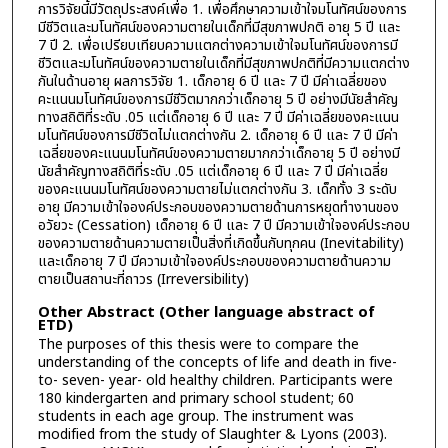
การวิจัยนี้มีวัตถุประสงค์เพื่อ 1. เพื่อศึกษาความเข้าใจมโนทัศน์ของการ
มีชีวิตและมโนทัศน์ของความตายในเด็กที่มีสุขภาพปกติ อายุ 5 ปี และ
7 ปี 2. เพื่อเปรียบเทียบความแตกต่างความเข้าใจมโนทัศน์ของการมี
ชีวิตและมโนทัศน์ของความตายในเด็กที่มีสุขภาพปกติที่มีความแตกต่าง
กันในด้านอายุ ผลการวิจัย 1. เด็กอายุ 6 ปี และ 7 ปี มีค่าเฉลี่ยของ
คะแนนมโนทัศน์ของการมีชีวิตมากกว่าเด็กอายุ 5 ปี อย่างมีนัยสำคัญ
ทางสถิติที่ระดับ .05 แต่เด็กอายุ 6 ปี และ 7 ปี มีค่าเฉลี่ยของคะแนน
มโนทัศน์ของการมีชีวิตไม่แตกต่างกัน 2. เด็กอายุ 6 ปี และ 7 ปี มีค่า
เฉลี่ยของคะแนนมโนทัศน์ของความตายมากกว่าเด็กอายุ 5 ปี อย่างมี
นัยสำคัญทางสถิติที่ระดับ .05 แต่เด็กอายุ 6 ปี และ 7 ปี มีค่าเฉลี่ย
ของคะแนนมโนทัศน์ของความตายไม่แตกต่างกัน 3. เด็กทั้ง 3 ระดับ
อายุ มีความเข้าใจองค์ประกอบของความตายด้านการหยุดทำงานของ
อวัยวะ (Cessation) เด็กอายุ 6 ปี และ 7 ปี มีความเข้าใจองค์ประกอบ
ของความตายด้านความตายเป็นสิ่งที่เกิดขึ้นกับทุกคน (Inevitability)
และเด็กอายุ 7 ปี มีความเข้าใจองค์ประกอบของความตายด้านความ
ตายเป็นสถานะที่ถาวร (Irreversibility)
Other Abstract (Other language abstract of
ETD)
The purposes of this thesis were to compare the
understanding of the concepts of life and death in five-
to- seven- year- old healthy children. Participants were
180 kindergarten and primary school student; 60
students in each age group. The instrument was
modified from the study of Slaughter & Lyons (2003).