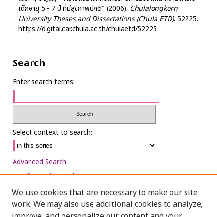
เด็กอายุ 5 - 7 ปี ที่มีสุขภาพปกติ" (2006).
Chulalongkorn
University Theses and Dissertations (Chula ETD)
. 52225.
https://digital.car.chula.ac.th/chulaetd/52225
Search
Enter search terms:
Select context to search:
Advanced Search
Notify me via email or
RSS
We use cookies that are necessary to make our site
Browse
work. We may also use additional cookies to analyze,
Collections
improve, and personalize our content and your