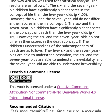
One-way ANOVA was used for statistical analysis. The
results are as follows: 1. The six- and the seven- year-
old children have significantly higher scores in the
concept of life than the five- year- olds (p < .05).
However, the six- and the seven- year- old do not differ
in their scores in the life concept. 2. The six- and the
seven- year- old children have significantly higher scores
in the concept of death than the five- year- olds (p <
.05). However, the six- and the seven- year- olds do not
differ in their scores in the death concept. 3. The
children’s understandings of the subcomponents of
death are as follows: The- five- six and the seven- year-
olds are able to understand cessation, the six- and the
seven- year- olds are able to understand inevitability, and
the seven- year- old are able to understand irreversibility.
Creative Commons License
This work is licensed under a
Creative Commons
Attribution-NonCommercial-No Derivative Works 4.0
International License
.
Recommended Citation
เชื้อคำ, ชาฎิณี, "การเข้าใจมโนทัศน์เกี่ยวกับการมีชีวิตและความตายใน