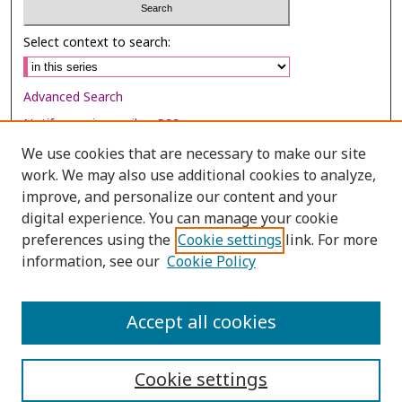
Select context to search:
Advanced Search
Notify me via email or
RSS
We use cookies that are necessary to make our site
Browse
work. We may also use additional cookies to analyze,
Collections
improve, and personalize our content and your
digital experience. You can manage your cookie
Disciplines
preferences using the
Cookie settings
link. For more
Authors
information, see our
Cookie Policy
Author Corner
Author FAQ
Accept all cookies
Cookie settings