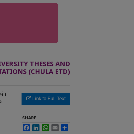
ERSITY THESES AND
TATIONS (CHULA ETD)
ค่า
Link to Full Text
ะ
SHARE
Facebook
LinkedIn
WhatsApp
Email
Share