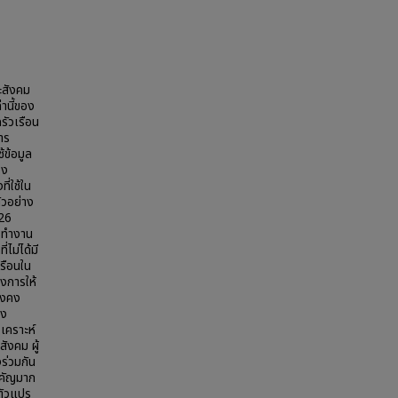
ะสังคม
านี้ของ
รัวเรือน
าร
้ข้อมูล
อง
่ใช้ใน
ตัวอย่าง
426
ารทำงาน
ไม่ได้มี
เรือนใน
องการให้
ยังคง
อง
เคราะห์
ังคม ผู้
ร่วมกัน
ำคัญมาก
ตัวแปร