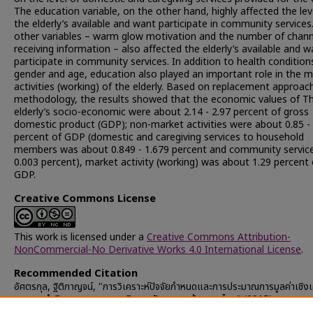
The education variable, on the other hand, highly affected the lev
the elderly’s available and want participate in community services
other variables – warm glow motivation and the number of chann
receiving information – also affected the elderly’s available and w
participate in community services. In addition to health condition
gender and age, education also played an important role in the 
activities (working) of the elderly. Based on replacement approac
methodology, the results showed that the economic values of Th
elderly’s socio-economic were about 2.14 - 2.97 percent of gross
domestic product (GDP); non-market activities were about 0.85 -
percent of GDP (domestic and caregiving services to household
members was about 0.849 - 1.679 percent and community servic
0.003 percent), market activity (working) was about 1.29 percent 
GDP.
Creative Commons License
This work is licensed under a
Creative Commons Attribution-
NonCommercial-No Derivative Works 4.0 International License
.
Recommended Citation
อัศตรกุล, ฐิติกาญจน์, "การวิเคราะห์ปัจจัยกำหนดและการประมาณการมูลค่าเชิง
ของการทำกิจกรรมทางเศรษฐกิจและสังคมของผู้สูงอายุไทย" (2015).
Chulalongkorn University Theses and Dissertations (Chula ETD)
.