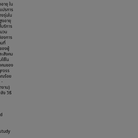
อายุ ใน
ัวแปรการ
งรุ่นใน
สูงอายุ
้บริการ
ำนวน
ต้องการ
มที่
ของผู้
ละสังคม
ใช้ใน
ังคมของ
(gross
าณร้อย
 -
ทำงาน)
ัง วิธี
nd
study