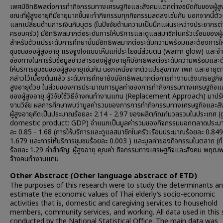
เพศมีอิทธิพลต่อการทำกิจกรรมทางเศรษฐกิจและสังคมแตกต่างชนิดกันของผู้สูง
ขณะที่ผู้สูงอายุที่มีอายุมากขึ้นจะทำกิจกรรมทุกกิจกรรมลดลงเช่นกัน นอกจากนี้ต
แลกเปลี่ยนด้านการเงินกับบุตร (ในปัจจัยด้านความเป็นปึกแผ่นระหว่างประชากรต่า
ครอบครัว) มีอิทธิพลมากต่อระดับการให้บริการและดูแลสมาชิกในครัวเรือนของผู้
สำหรับตัวแปรระดับการศึกษานั้นมีอิทธิพลมากต่อระดับความพร้อมและต้องการให
ชุมชนของผู้สูงอายุ แรงจูงใจแบบเห็นแก่ประโยชน์ส่วนตน (warm glow) และจ
ช่องทางในการรับข้อมูลข่าวสารของผู้สูงอายุก็มีอิทธิพลต่อระดับความพร้อมและ
ให้บริการชุมชนของผู้สูงอายุเช่นกัน นอกเหนือจากตัวแปรสุขภาพ เพศ และอายุตา
กล่าวไว้เบื้องต้นแล้ว ระดับการศึกษายังมีอิทธิพลมากต่อการทำงานเชิงเศรษฐกิจ
สูงอายุด้วย ในส่วนของการประมาณการมูลค่าของการทำกิจกรรมทางเศรษฐกิจแ
ของผู้สูงอายุ ผู้วิจัยใช้วิธีจ้างคนทำงานแทน (Replacement Approach) มาปรับ
งานวิจัย ผลการศึกษาพบว่ามูลค่ารวมของการการทำกิจกรรมทางเศรษฐกิจและส
ผู้สูงอายุคิดเป็นประมาณร้อยละ 2.14 - 2.97 ของผลิตภัณฑ์มวลรวมในประเทศ 
domestic product: GDP) จำแนกเป็นมูลค่ารวมของกิจกรรมนอกตลาดประม
ละ 0.85 - 1.68 (การให้บริการและดูแลสมาชิกในครัวเรือนประมาณร้อยละ 0.849
1.679 และการให้บริการชุมชนร้อยละ 0.003 ) และมูลค่าของกิจกรรมในตลาด (
ร้อยละ 1.29 คำสำคัญ: ผู้สูงอายุ คุณค่า กิจกรรมทางเศรษฐกิจและสังคม พฤฒพล
จ้างคนทำงานแทน
Other Abstract (Other language abstract of ETD)
The purposes of this research were to study the determinants a
estimate the economic values of Thai elderly’s socio-economic
activities that is, domestic and caregiving services to household
members, community services, and working. All data used in this 
conducted by the National Statistical Office. The main data was