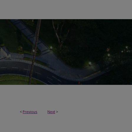
<
Previous
Next
>