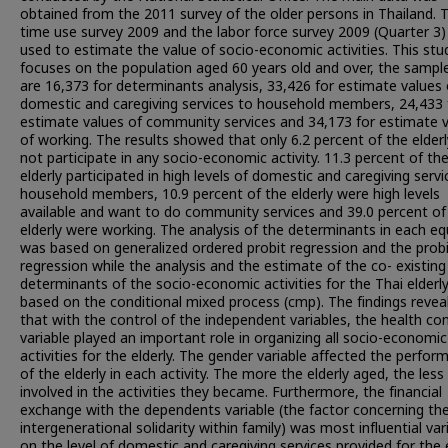
obtained from the 2011 survey of the older persons in Thailand. 
time use survey 2009 and the labor force survey 2009 (Quarter 3
used to estimate the value of socio-economic activities. This stu
focuses on the population aged 60 years old and over, the sample
are 16,373 for determinants analysis, 33,426 for estimate values 
domestic and caregiving services to household members, 24,433 
estimate values of community services and 34,173 for estimate 
of working. The results showed that only 6.2 percent of the elderl
not participate in any socio-economic activity. 11.3 percent of th
elderly participated in high levels of domestic and caregiving servi
household members, 10.9 percent of the elderly were high levels
available and want to do community services and 39.0 percent of
elderly were working. The analysis of the determinants in each e
was based on generalized ordered probit regression and the prob
regression while the analysis and the estimate of the co- existing
determinants of the socio-economic activities for the Thai elderl
based on the conditional mixed process (cmp). The findings revea
that with the control of the independent variables, the health co
variable played an important role in organizing all socio-economic
activities for the elderly. The gender variable affected the perfo
of the elderly in each activity. The more the elderly aged, the less
involved in the activities they became. Furthermore, the financial
exchange with the dependents variable (the factor concerning th
intergenerational solidarity within family) was most influential var
on the level of domestic and caregiving services provided for the e