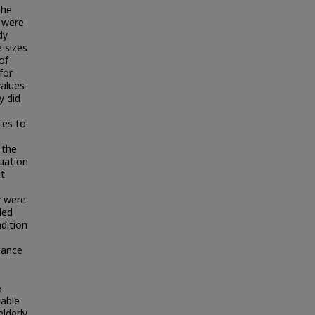
The
) were
dy
 sizes
of
for
values
y did
e
ces to
 the
quation
it
y were
led
ndition
rmance
e
iable
lderly.