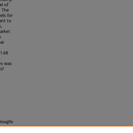
el of
. The
els for
ant to
s,
market
h
ai
 1.68
es was
of
เศรษฐกิจ