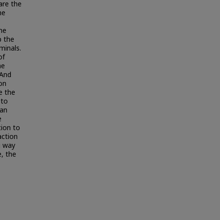
are the
he
the
p the
minals.
of
he
 And
ion
e the
 to
can
e
tion to
action
g way
e, the