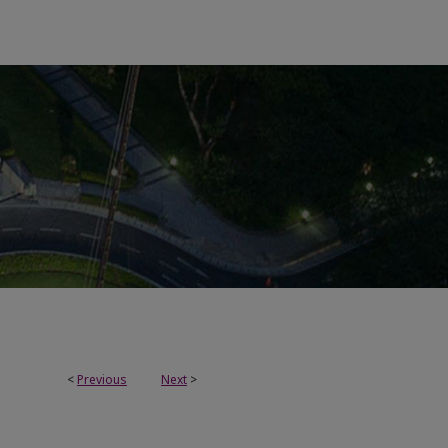
<
Previous
Next
>