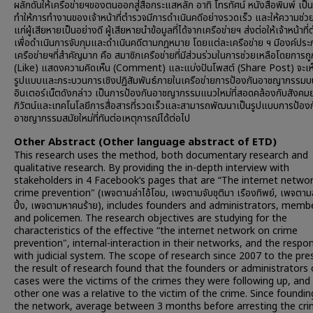
ผลักดันให้เครือข่ายฯของตนออกสู่สื่อกระแสหลัก อาทิ โทรทัศน์ หนังสือพิมพ์ เป็
ทำให้การทำงานของเจ้าหน้าที่ตำรวจมีการดำเนินคดีอย่างรวดเร็ว และให้ความช่ว
แก่ผู้เสียหายเป็นอย่างดี ผู้เสียหายนำข้อมูลที่ได้จากเครือข่ายฯ ส่งต่อให้เจ้าหน้าที
เพื่อดำเนินการจับกุมและดำเนินคดีตามกฎหมาย โดยแต่ละเครือข่าย ฯ มีองค์ป
เครือข่ายฯที่สำคัญมาก คือ สมาชิกเครือข่ายที่มีส่วนร่วมในการช่วยเหลือโดยการถู
(Like) แสดงความคิดเห็น (Comment) และแบ่งปันโพสต์ (Share Post) จะเห็น
รูปแบบและกระบวนการเชิงปฏิสัมพันธ์ภายในเครือข่ายการป้องกันอาชญากรรมบ
อินเตอร์เน็ตดังกล่าว เป็นการป้องกันอาชญากรรมแนวใหม่ที่สอดคล้องกับสังคม
ภิวัตน์และเทคโนโลยีการสื่อสารที่รวดเร็วและสามารถพัฒนาเป็นรูปแบบการป้องก
อาชญากรรมสมัยใหม่ที่ทันต่อเหตุการณ์ได้ต่อไป
Other Abstract (Other language abstract of ETD)
This research uses the method, both documentary research and
qualitative research. By providing the in-depth interview with
stakeholders in 4 Facebook’s pages that are “The internet netwo
crime prevention" (เพจตามล่าไอ้โอม, เพจตามจับชุติมา เรืองทิพย์, เพจตามล
ปิ้ง, เพจตามหาคนร้าย), includes founders and administrators, memb
and policemen. The research objectives are studying for the
characteristics of the effective “the internet network on crime
prevention", internal-interaction in their networks, and the resp
with judicial system. The scope of research since 2007 to the pre
the result of research found that the founders or administrators 
cases were the victims of the crimes they were following up, and
other one was a relative to the victim of the crime. Since foundin
the network, average between 3 months before arresting the crim