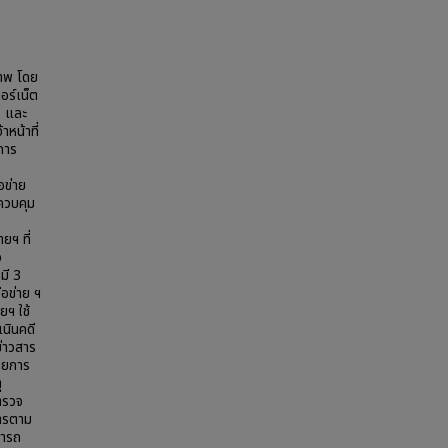
ภาพ โดย
อร์เน็ต
ง และ
หน้าที่
การ
อข่าย
ควบคุม
ยฯ ที่
อ
มี 3
ือข่าย ฯ
ยฯ ใช้
เนินคดี
ข่าวสาร
ายการ
ุ
ำรวจ
การตาม
มารถ