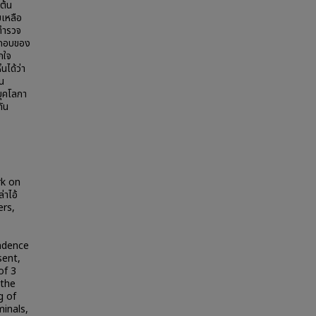
นต้น
ยเหลือ
่ตำรวจ
ระกอบของ
กใจ
ได้ว่า
น
ยุคโลกา
ัน
rk on
่าไอ้
ers,
ondence
sent,
of 3
 the
g of
inals,