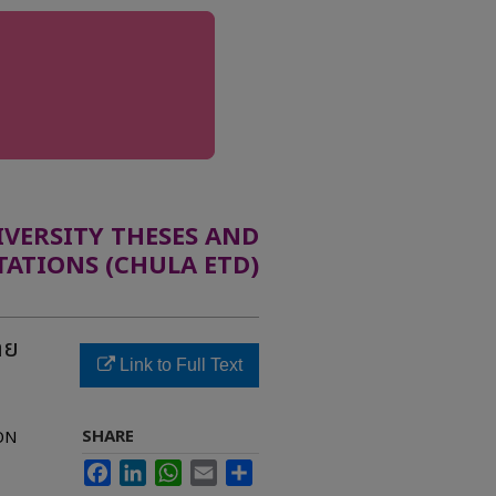
ERSITY THESES AND
TATIONS (CHULA ETD)
าย
Link to Full Text
SHARE
ON
Facebook
LinkedIn
WhatsApp
Email
Share