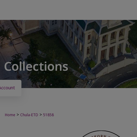
Account
>
>
Home
Chula-ETD
51858