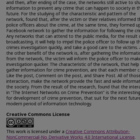
and then, after ending of the case, the networks still active to sh
information to prevent any crime that can happen to society in t
future. For the studying of the characteristic and pattern of the
network, found that, after the victim or their relatives informed 
police officers about the crime, at the same time, they formed u
Facebook network to gather the information for following the cri
Any networks that can attend to the public media, for the result 
broadcasting, it will help to impel the police officer to follow up t
crimes investigation quickly, and take a good care to the victims.
the other benefit of the network is, after gathering the informat
from the network, the victim will inform the police officer to mak
investigation quicker. The characteristic of the network, that help
gather information for crime prevention, are that each member 
Like the post, Comment on the post, and Share Post. All of thos
interaction, make the network provide the fast and wide informa
the society. From the result of the research, found that the inter
in “The Internet Networks on Crime Prevention" is the interestin
for development of crime prevention, that suit for the next futur
modern period of information technology.
Creative Commons License
This work is licensed under a
Creative Commons Attribution-
NonCommercial-No Derivative Works 4.0 International License
.