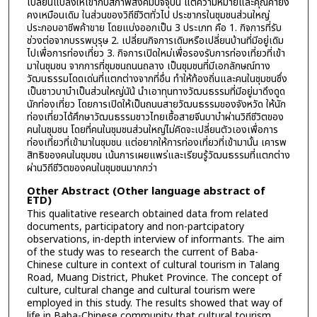
เปลี่ยนแปลงให้เข้ากับสภาพสังคมปัจจุบัน แต่ความหมายและคุณค่ายัง
คงเหมือนเดิม ในส่วนของวิถีชีวิตทั่วไป ประชากรในชุมชนส่วนใหญ่
ประกอบอาชีพค้าขาย โดยแบ่งออกเป็น 3 ประเภท คือ 1. กิจการที่รับ
ช่วงต่อจากบรรพบุรุษ 2. เปลี่ยนกิจการเดิมหรือเปลี่ยนบ้านที่มีอยู่เดิม
ไปเพื่อการท่องเที่ยว 3. กิจการเปิดใหม่เพื่อรองรับการท่องเที่ยวที่เข้า
มาในชุมชน จากการที่ชุมชนถนนถลาง เป็นชุมชนที่มีเอกลักษณ์ทาง
วัฒนธรรมโดดเด่นที่แตกต่างจากที่อื่น ทำให้ท้องถิ่นและคนในชุมชนซึ่ง
เป็นชาวบาบ๋าเป็นส่วนใหญ่นัน้ นำเอาทุนทางวัฒนธรรมที่มีอยู่มาดึงดูด
นักท่องเที่ยว โดยการเปิดให้เป็นถนนสายวัฒนธรรมของจังหวัด ให้นัก
ท่องเที่ยวได้ศึกษาวัฒนธรรมชาวไทยเชื้อสายจีนบาบ๋าผ่านวิถีชีวิตของ
คนในชุมชน โดยที่คนในชุมชนส่วนใหญ่ไม่คิดจะเปลี่ยนตัวเองเพื่อการ
ท่องเที่ยวที่เข้ามาในชุมชน แต่อยากให้การท่องเที่ยวที่เข้ามานั้น เคารพ
สิทธิของคนในชุมชน เน้นการเผยแพร่และเรียนรู้วัฒนธรรมที่แตกต่าง
ผ่านวิถีชีวิตของคนในชุมชนมากกว่า
Other Abstract (Other language abstract of
ETD)
This qualitative research obtained data from related
documents, participatory and non-partcipatory
observations, in-depth interview of informants. The aim
of the study was to research the current of Baba-
Chinese culture in context of cultural tourism in Talang
Road, Muang District, Phuket Province. The concept of
culture, cultural change and cultural tourism were
employed in this study. The results showed that way of
life in Baba-Chinese community that cultural tourism