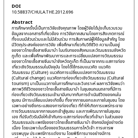
DOI
10.58837/CHULA.THE.2012.696
Abstract
การศึกษาครั้งนี้เป็นการวิจัยเชิงคุณภาพ โดยผู้วิจัยได้มุ่งเก็บรวบรวม
ข้อมูลจากเอกสารที่เกี่ยวข้อง การวิจัยภาคสนามโดยการสังเกตการณ์
ทั้งแบบมีส่วนร่วมและไม่มีส่วนร่วม การสัมภาษณ์ผู้ให้ข้อมูลสำคัญ โดย
มีวัตถุประสงค์ของการวิจัย เพื่อศึกษาเกี่ยวกับวิถีชีวิต ความเป็นอยู่
ของชาวไทยเชื้อสายจีนบาบ๋า ในบริบทของสังคมและวัฒนธรรมจังหวัด
ภูเก็ต และเพื่อศึกษาพัฒนาการและการเปลี่ยนแปลงทางวัฒนธรรม
ของชาวไทยเชื้อสายจีนบาบ๋าจังหวัดภูเก็ต ที่เป็นมาจากกระแสการท่อง
เที่ยวเชิงวัฒนธรรมในปัจจุบัน โดยได้ใช้กรอบแนวคิด แนวคิด
วัฒนธรรม (Culture) แนวคิดการเปลี่ยนแปลงทางวัฒนธรรม
(Cultural change) แนวคิดการท่องเที่ยวเชิงวัฒนธรรม (Cultural
tourism) มาเป็นแนวทางในการศึกษาและวิเคราะห์ ผลการวิจัยพบว่า
สภาพวิถีชีวิตของชาวไทยเชื้อสายจีนบาบ๋า ในชุมชนถนนถลางที่มีการ
ท่องเที่ยวเชิงวัฒนธรรมเข้ามามีบทบาทกับการดำเนินชีวิตของคนใน
ชุมชน มีการเปลี่ยนแปลงเกิดขึ้น ทั้งจากภายนอกและภายในชุมชน โดย
เฉพาะอย่างยิ่งกระแสของการท่องเที่ยว ที่ทำให้เกิดการแพร่กระจาย
ทางวัฒนธรรมจากภายนอกเข้าสู่ชุมชน และการพัฒนาภายในชุมชน
เอง ที่ปรับตัวรับมือให้เข้ากับกระแสการท่องเที่ยวที่เข้ามา ในส่วนของ
วัฒนธรรมประเพณีของชาวไทยเชื้อสายจีนบาบ๋า ยังคงมีอยู่อย่างต่อ
เนื่อง โดยเฉพาะในเรื่องของวัฒนธรรมการไหว้เจ้า การเคารพ
บรรพบุรุษ ประเพณีการแต่งงาน โดยพิธีการบางอย่างมีการ