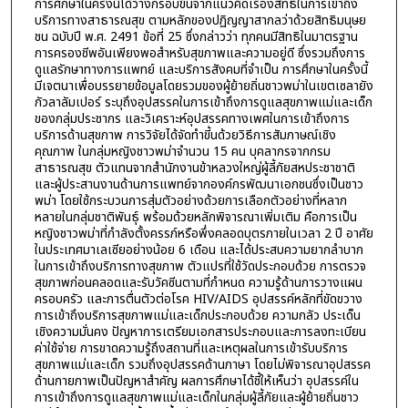
การศึกษาในครั้งนี้ได้วางกรอบขึ้นจากแนวคิดเรื่องสิทธิในการเข้าถึง
บริการทางสาธารณสุข ตามหลักของปฏิญญาสากลว่าด้วยสิทธิมนุษย
ชน ฉบับปี พ.ศ. 2491 ข้อที่ 25 ซึ่งกล่าวว่า ทุกคนมีสิทธิในมาตรฐาน
การครองชีพอันเพียงพอสำหรับสุขภาพและความอยู่ดี ซึ่งรวมถึงการ
ดูแลรักษาทางการแพทย์ และบริการสังคมที่จำเป็น การศึกษาในครั้งนี้
มีเจตนาเพื่อบรรยายข้อมูลโดยรวมของผู้ย้ายถิ่นชาวพม่าในเขตเซลายัง
กัวลาลัมเปอร์ ระบุถึงอุปสรรคในการเข้าถึงการดูแลสุขภาพแม่และเด็ก
ของกลุ่มประชากร และวิเคราะห์อุปสรรคทางเพศในการเข้าถึงการ
บริการด้านสุขภาพ การวิจัยได้จัดทำขี้นด้วยวิธีการสัมภาษณ์เชิง
คุณภาพ ในกลุ่มหญิงชาวพม่าจำนวน 15 คน บุคลากรจากกรม
สาธารณสุข ตัวแทนจากสำนักงานข้าหลวงใหญ่ผู้ลี้ภัยสหประชาชาติ
และผู้ประสานงานด้านการแพทย์จากองค์กรพัฒนาเอกชนซึ่งเป็นชาว
พม่า โดยใช้กระบวนการสุ่มตัวอย่างด้วยการเลือกตัวอย่างที่หลาก
หลายในกลุ่มชาติพันธุ์ พร้อมด้วยหลักพิจารณาเพิ่มเติม คือการเป็น
หญิงชาวพม่าที่กำลังตั้งครรภ์หรือพึ่งคลอดบุตรภายในเวลา 2 ปี อาศัย
ในประเทศมาเลเซียอย่างน้อย 6 เดือน และได้ประสบความยากลำบาก
ในการเข้าถึงบริการทางสุขภาพ ตัวแปรที่ใช้วัดประกอบด้วย การตรวจ
สุขภาพก่อนคลอดและรับวัคซีนตามที่กำหนด ความรู้ด้านการวางแผน
ครอบครัว และการตื่นตัวต่อโรค HIV/AIDS อุปสรรค์หลักที่ขัดขวาง
การเข้าถึงบริการสุขภาพแม่และเด็กประกอบด้วย ความกลัว ประเด็น
เชิงความมั่นคง ปัญหาการเตรียมเอกสารประกอบและการลงทะเบียน
ค่าใช้จ่าย การขาดความรู้ถึงสถานที่และเหตุผลในการเข้ารับบริการ
สุขภาพแม่และเด็ก รวมถึงอุปสรรคด้านภาษา โดยไม่พิจารณาอุปสรรค
ด้านกายภาพเป็นปัญหาสำคัญ ผลการศึกษาได้ชี้ให้เห็นว่า อุปสรรค์ใน
การเข้าถึงการดูแลสุขภาพแม่และเด็กในกลุ่มผู้ลี้ภัยและผู้ย้ายถิ่นชาว