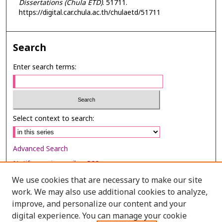
Dissertations (Chula ETD)
. 51711.
https://digital.car.chula.ac.th/chulaetd/51711
Search
Enter search terms:
Select context to search:
Advanced Search
Notify me via email or
RSS
We use cookies that are necessary to make our site
Browse
work. We may also use additional cookies to analyze,
Collections
improve, and personalize our content and your
digital experience. You can manage your cookie
Disciplines