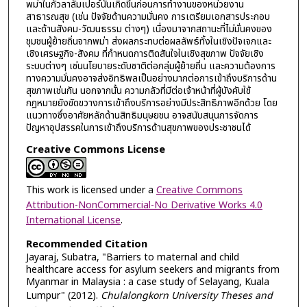
พม่าในกัวลาลัมเปอร์นั้นเกิดขึ้นก่อนการทำงานของหน่วยงาน
สาธารณสุข (เช่น ปัจจัยด้านความมั่นคง การเตรียมเอกสารประกอบ
และด้านสังคม-วัฒนธรรม ต่างๆ) เนื่องมาจากสถานะที่ไม่มั่นคงของ
ชุมชนผู้ย้ายถิ่นจากพม่า ส่งผลกระทบต่อผลลัพธ์ทั้งในเชิงปัจเจกและ
เชิงเศรษฐกิจ-สังคม ที่กำหนดการติดสันใจในเชิงสุขภาพ ปัจจัยเชิง
ระบบต่างๆ เช่นนโยบายระดับชาติต่อกลุ่มผู้ย้ายถิ่น และความต้องการ
ทางความมั่นคงอาจส่งอิทธิพลเป็นอย่างมากต่อการเข้าถึงบริการด้าน
สุขภาพเช่นกัน นอกจากนั้น ความกลัวที่มีต่อเจ้าหน้าที่ผู้บังคับใช้
กฎหมายยังขัดขวางการเข้าถึงบริการอย่างมีประสิทธิภาพอีกด้วย โดย
แนวทางซึ่งอาศัยหลักด้านสิทธิมนุษยชน อาจสนับสนุนการจัดการ
ปัญหาอุปสรรคในการเข้าถึงบริการด้านสุขภาพของประชาชนได้
Creative Commons License
This work is licensed under a
Creative Commons
Attribution-NonCommercial-No Derivative Works 4.0
International License
.
Recommended Citation
Jayaraj, Subatra, "Barriers to maternal and child
healthcare access for asylum seekers and migrants from
Myanmar in Malaysia : a case study of Selayang, Kuala
Lumpur" (2012).
Chulalongkorn University Theses and