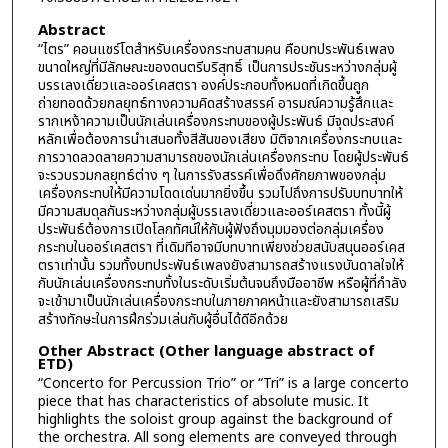
Abstract
“ไตร” คอนแชร์โตสำหรับเครื่องกระทบสามคน คือบทประพันธ์เพลง
ขนาดใหญ่ที่มีลักษณะของดนตรีบริสุทธิ์ เป็นการประชันระหว่างกลุ่มผู้
บรรเลงเดี่ยวและออร์เคสตรา องค์ประกอบทั้งหมดที่เกิดขึ้นถูก
ถ่ายทอดด้วยกลยุทธ์ทางความคิดสร้างสรรค์ อารมณ์ความรู้สึกและ
รากเหง้าความเป็นนักเล่นเครื่องกระทบของผู้ประพันธ์ มีจุดประสงค์
หลักเพื่อต้องการนำเสนอทั้งสีสันของเสียง มิติจากเครื่องกระทบและ
การวาดลวดลายความสามารถของนักเล่นเครื่องกระทบ โดยผู้ประพันธ์
จะรวบรวมกลยุทธ์ต่าง ๆ ในการรังสรรค์เพื่อดึงศักยภาพของกลุ่ม
เครื่องกระทบให้มีความโดดเด่นมากยิ่งขึ้น รวมไปถึงการปรับบทบาทให้
มีความสมดุลกันระหว่างกลุ่มผู้บรรเลงเดี่ยวและออร์เคสตรา ทั้งนี้ผู้
ประพันธ์ต้องการเปิดโลกทัศน์ให้กับผู้ฟังถึงมุมมองต่อกลุ่มเครื่อง
กระทบในออร์เคสตรา ที่เดิมทีอาจมีบทบาทเพียงช่วยสนับสนุนออร์เคส
ตราเท่านั้น รวมทั้งบทประพันธ์เพลงยังสามารถสร้างแรงบันดาลใจให้
กับนักเล่นเครื่องกระทบทั้งในระดับเริ่มต้นจนถึงมืออาชีพ หรือผู้ที่กำลัง
จะเข้ามาเป็นนักเล่นเครื่องกระทบในภายภาคหน้าและยังสามารถเสริม
สร้างทักษะในการฝึกร่วมเล่นกับผู้อื่นได้ดีอีกด้วย
Other Abstract (Other language abstract of
ETD)
“Concerto for Percussion Trio” or “Tri” is a large concerto
piece that has characteristics of absolute music. It
highlights the soloist group against the background of
the orchestra. All song elements are conveyed through