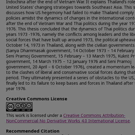
Indochina after the end of Vietnam War. It explains Thailand’s role
United States’ changing strategies towards Southeast Asia. This 
discusses how US hegemony had failed to make Thailand comply 
policies amidst the dynamics of changes in the international cont
after the end of Vietnam War and Thai politics during the year 19
1976. This thesis concluded that the dynamics of Thai politics dur
years 1973 -1976, namely the conflicts among leaders and the lib
social forces that have built up around 1973, the political upheav
October 14, 1973 in Thailand, along with the civilian governments
(Sanya Dhammasak government, 14 October 1973 – 14 February
Seni Pramoj Government, 15 February – 13 March 1975, Kukrit P
government, 14 March 1975 – 12 January 1976 and Seni Pramoj
government, 20 April – 6 October 1976), created a momentum le
to the clashes of liberal and conservative social forces during tha
period. They ultimately presented a series of obstacles to the US
finally led to its failure to keep bases and forces in Thailand after
year 1976.
Creative Commons License
This work is licensed under a
Creative Commons Attribution-
NonCommercial-No Derivative Works 4.0 International License
.
Recommended Citation