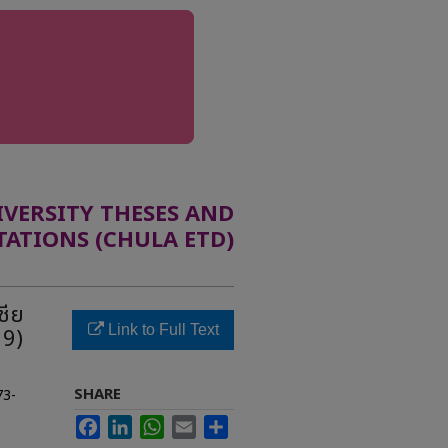
ERSITY THESES AND
TATIONS (CHULA ETD)
ชีย
Link to Full Text
19)
SHARE
73-
Facebook
LinkedIn
WhatsApp
Email
Share