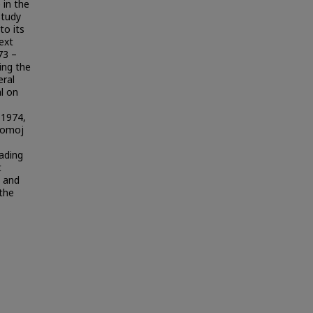
 in the
study
to its
ext
73 –
ing the
eral
al on
 1974,
romoj
ading
t
, and
 the