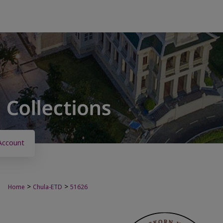
Account
>
>
Home
Chula-ETD
51626