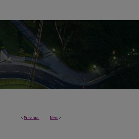
<
Previous
Next
>