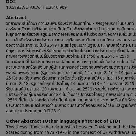
DOI
10.58837/CHULA.THE.2010.909
Abstract
วิทยานิพนธ์นี้ศึกษา ความสัมพันธ์ระหว่างประเทศไทย - สหรัฐอเมริกา ในบริบทที่
สหรัฐอเมริกาถอนตัวออกไปจากอินโดจีน เพื่อตอบคำถามว่า ประเทศไทยมีบทบาท
ในยุทธศาสตร์ของสหรัฐอเมริกาต่อเอเชียอาคเนย์ ในช่วงเวลาของการเปลี่ยนแ
ความสัมพันธ์ระหว่างประเทศ จากการยุติสงครามเวียดนาม จนถึงการถอนทหารส
ออกจากประเทศไทย ในปี 2519 และสหรัฐอเมริกาในฐานะประเทศมหาอำนาจ ประ
ปัญหาอย่างไรในการที่จะให้ประเทศไทยดำเนินนโยบายต่างประเทศตามที่ตนต้องก
ท่ามกลางพลวัตที่ผันเปลี่ยนของการเมืองไทย ระหว่างปี พ.ศ. 2516 – 2519
วิทยานิพนธ์นี้ได้อภิปรายถึงความเปลี่ยนแปลงต่าง ๆ ที่เกิดขึ้นในประเทศไทย อันไ
ความแตกแยกขัดแย้งในหมู่ผู้นำ และการก่อตัวของกลุ่มพลังสังคมต่างๆ การมีร
พลเรือนพระราชทาน (รัฐบาลสัญญา ธรรมศักดิ์, 14 ตุลาคม 2516 – 14 กุมภาพ
2518) และรัฐบาลพลเรือนจากการเลือกตั้ง (รัฐบาลเสนีย์ ปราโมช, 15 กุมภาพัน
มีนาคม 2518, รัฐบาลคึกฤทธิ์ ปราโมช, 14 มีนาคม 2518 – 12 มกราคม 2519
รัฐบาลเสนีย์ ปราโมช, 20 เมษายน – 6 ตุลาคม 2519) รวมทั้งการทำงาน และคว
แย้งระหว่างกลุ่มพลังสังคมต่าง ๆ ในช่วงการปกครองโดยรัฐบาลพลเรือน พ.ศ.
-2519 ที่เป็นอุปสรรคต่อการดำเนินนโยบายตามยุทธศาสตร์ของสหรัฐฯ ทำให้สหร
ประสบความล้มเหลวในการดำเนินการ จนกระทั่งต้องถอนกองกำลัง และฐานทัพท
ออกไปจากประเทศไทย ในปี 2519
Other Abstract (Other language abstract of ETD)
This thesis studies the relationship between Thailand and the Uni
States during from 1973 -1976 in the context of US withdrawal f