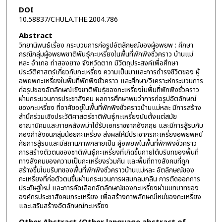
DOI
10.58837/CHULA.THE.2004.786
Abstract
วิทยานิพนธ์เรื่อง กระบวนการก่อรูปอัตลักษณ์ของผู้อพยพ : ศึกษา
กรณีกลุ่มผู้อพยพชาติพันธุ์กะเหรี่ยงในพื้นที่พักพิงชั่วคราว บ้านแม่
หละ อำเภอ ท่าสองยาง จังหวัดตาก มีวัตถุประสงค์เพื่อศึกษา
ประวัติศาสตร์เกี่ยวกับกะเหรี่ยง ความเป็นมาและการดำรงชีวิตของ ผู้
อพยพกะเหรี่ยงในพื้นที่พักพิงชั่วคราว และศึกษา/วิเคราะห์กระบวนการ
ก่อรูปของอัตลักษณ์เชิงชาติพันธุ์ของกะเหรี่ยงในพื้นที่พักพิงชั่วคราว
ผ่านกระบวนการประชาสังคม ผลการศึกษาพบว่าการก่อรูปอัตลักษณ์
ของกะเหรี่ยง ที่อาศัยอยู่ในพื้นที่พักพิงชั่วคราวบ้านแม่หละ มีการสร้าง
สำนึกร่วมเชิงประวัติศาสตร์ชาติพันธุ์กะเหรี่ยงนับตั้งแต่สมัย
อาณานิคมและภายหลังพม่าได้รับเอกราชจากอังกฤษ และมีการสู้รบกับ
กองกำลังชนกลุ่มน้อยกะเหรี่ยง ส่งผลให้มีประชากรกะเหรี่ยงอพยพหนี
ภัยการสู้รบและมีสถานภาพกลายเป็น ผู้อพยพในพื้นที่พักพิงชั่วคราว
การสร้างตัวตนของชาติพันธุ์กะเหรี่ยงที่เกิดขึ้นภายใต้บริบทของพื้นที่
ทางสังคมของความเป็นกะเหรี่ยงร่วมกัน และพื้นที่ทางสังคมที่ถูก
สร้างขึ้นในบริบทของพื้นที่พักพิงชั่วคราวบ้านแม่หละ อัตลักษณ์ของ
กะเหรี่ยงที่ก่อตัวตนขึ้นผ่านกระบวนการผสมกลมกลืน การตัดออกการ
ประดิษฐ์ใหม่ และการคัดเลือกอัตลักษณ์ของกะเหรี่ยงผ่านบทบาทของ
องค์กรประชาสังคมกระเหรี่ยง เพื่อสร้างภาพลักษณ์ใหม่ของกะเหรี่ยง
และเสริมสร้างอัตลักษณ์กะเหรี่ยง