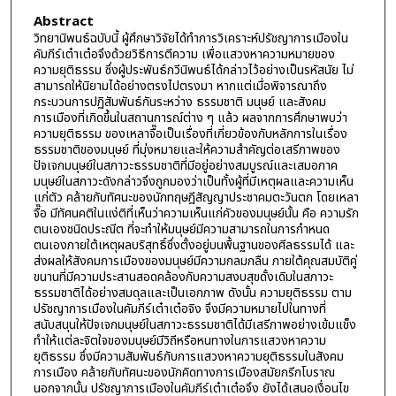
Abstract
วิทยานิพนธ์ฉบับนี้ ผู้ศึกษาวิจัยได้ทำการวิเคราะห์ปรัชญาการเมืองใน
คัมภีร์เต๋าเต๋อจึงด้วยวิธีการตีความ เพื่อแสวงหาความหมายของ
ความยุติธรรม ซึ่งผู้ประพันธ์กวีนิพนธ์ได้กล่าวไว้อย่างเป็นรหัสนัย ไม่
สามารถให้นิยามได้อย่างตรงไปตรงมา หากแต่เมื่อพิจารณาถึง
กระบวนการปฏิสัมพันธ์กันระหว่าง ธรรมชาติ มนุษย์ และสังคม
การเมืองที่เกิดขึ้นในสถานการณ์ต่าง ๆ แล้ว ผลจากการศึกษาพบว่า
ความยุติธรรม ของเหลาจื๊อเป็นเรื่องที่เกี่ยวข้องกับหลักการในเรื่อง
ธรรมชาติของมนุษย์ ที่มุ่งหมายและให้ความสำคัญต่อเสรีภาพของ
ปัจเจกมนุษย์ในสภาวะธรรมชาติที่มีอยู่อย่างสมบูรณ์และเสมอภาค
มนุษย์ในสภาวะดังกล่าวจึงถูกมองว่าเป็นทั้งผู้ที่มีเหตุผลและความเห็น
แก่ตัว คล้ายกับทัศนะของนักทฤษฎีสัญญาประชาคมตะวันตก โดยเหลา
จื๊อ มีทัศนคติในแง่ติที่เห็นว่าความเห็นแก่คัวของมนุษย์นั้น คือ ความรัก
ตนเองชนิดประณีต ที่จะทำให้มนุษย์มีความสามารถในการกำหนด
ตนเองภายใต้เหตุผลบริสุทธิ์ซึ่งตั้งอยู่บนพื้นฐานของศีลธรรมได้ และ
ส่งผลให้สังคมการเมืองของมนุษย์มีความกลมกลืน ภายใต้คุณสมบัติคู่
ขนานที่มีความประสานสอดคล้องกับความสงบสุขดั้งเดิมในสภาวะ
ธรรมชาติได้อย่างสมดุลและเป็นเอกภาพ ดังนั้น ความยุติธรรม ตาม
ปรัชญาการเมืองในคัมภีร์เต๋าเต๋อจิง จึงมีความหมายไปในทางที่
สนับสนุนให้ปัจเจกมนุษย์ในสภาวะธรรมชาติได้มีเสรีภาพอย่างเข้มแข็ง
ทำให้แต่ละจิตใจของมนุษย์มีวิถีหรือหนทางในการแสวงหาความ
ยุติธรรม ซึ่งมีความสัมพันธ์กับการแสวงหาความยุติธรรมในสังคม
การเมือง คล้ายกับทัศนะของนักคิดทางการเมืองสมัยกรีกโบราณ
นอกจากนั้น ปรัชญาการเมืองในคัมภีร์เต๋าเต๋อจึง ยังได้เสนอเงื่อนไข