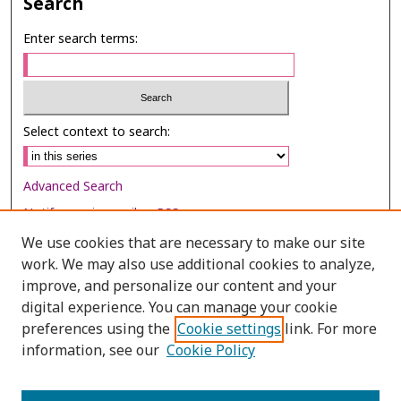
Search
Enter search terms:
Select context to search:
Advanced Search
Notify me via email or
RSS
We use cookies that are necessary to make our site
Browse
work. We may also use additional cookies to analyze,
Collections
improve, and personalize our content and your
digital experience. You can manage your cookie
Disciplines
preferences using the
Cookie settings
link. For more
Authors
information, see our
Cookie Policy
Author Corner