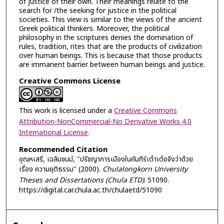
of justice of their own. Their meanings relate to the
search for /the seeking for justice in the political
societies. This view is similar to the views of the ancient
Greek political thinkers. Moreover, the political
philosophy in the scriptures denies the domination of
rules, tradition, rites that are the products of civilization
over human beings. This is because that those products
are immanent barrier between human beings and justice.
Creative Commons License
This work is licensed under a
Creative Commons
Attribution-NonCommercial-No Derivative Works 4.0
International License
.
Recommended Citation
อุณหเสรี, เฉลิมชนม์, "ปรัชญาการเมืองในคัมภีร์เต๋าเต๋อจิงว่าด้วย
เรื่อง ความยุติธรรม" (2000).
Chulalongkorn University
Theses and Dissertations (Chula ETD)
. 51090.
https://digital.car.chula.ac.th/chulaetd/51090