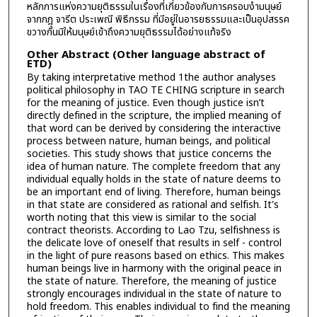
หลักการแห่งความยุติธรรมในเรื่องที่เกี่ยวข้องกับการครอบงำมนุษย์
จากกฎ จารีต ประเพณี พิธีกรรม ที่มีอยู่ในอารยธรรมและเป็นอุปสรรค
ขวางกั้นมิให้มนุษย์เข้าถึงความยุติธรรมได้อย่างแท้จริง
Other Abstract (Other language abstract of
ETD)
By taking interpretative method 1the author analyses
political philosophy in TAO TE CHING scripture in search
for the meaning of justice. Even though justice isn’t
directly defined in the scripture, the implied meaning of
that word can be derived by considering the interactive
process between nature, human beings, and political
societies. This study shows that justice concerns the
idea of human nature. The complete freedom that any
individual equally holds in the state of nature deems to
be an important end of living. Therefore, human beings
in that state are considered as rational and selfish. It's
worth noting that this view is similar to the social
contract theorists. According to Lao Tzu, selfishness is
the delicate love of oneself that results in self - control
in the light of pure reasons based on ethics. This makes
human beings live in harmony with the original peace in
the state of nature. Therefore, the meaning of justice
strongly encourages individual in the state of nature to
hold freedom. This enables individual to find the meaning