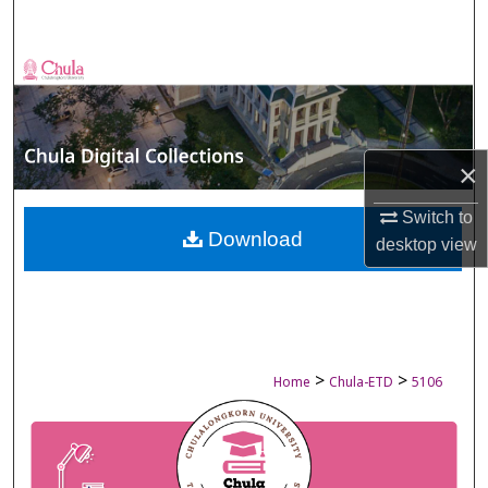
Search
Browse Collections
My Account
×
About
Switch to
Digital Commons Network™
Download
desktop
view
>
>
Home
Chula-ETD
5106