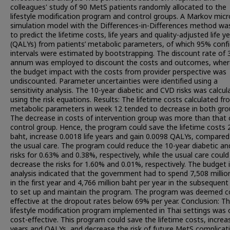
colleagues' study of 90 MetS patients randomly allocated to the
lifestyle modification program and control groups. A Markov micr
simulation model with the Differences-in-Differences method wa
to predict the lifetime costs, life years and quality-adjusted life y
(QALYs) from patients’ metabolic parameters, of which 95% conf
intervals were estimated by bootstrapping. The discount rate of 
annum was employed to discount the costs and outcomes, whe
the budget impact with the costs from provider perspective was
undiscounted. Parameter uncertainties were identified using a
sensitivity analysis. The 10-year diabetic and CVD risks was calcul
using the risk equations. Results: The lifetime costs calculated f
metabolic parameters in week 12 tended to decrease in both gro
The decrease in costs of intervention group was more than that 
control group. Hence, the program could save the lifetime costs 
baht, increase 0.0018 life years and gain 0.0098 QALYs, compared
the usual care. The program could reduce the 10-year diabetic a
risks for 0.63% and 0.38%, respectively, while the usual care could
decrease the risks for 1.60% and 0.01%, respectively. The budget
analysis indicated that the government had to spend 7,508 millio
in the first year and 4,766 million baht per year in the subsequent
to set up and maintain the program. The program was deemed c
effective at the dropout rates below 69% per year. Conclusion: T
lifestyle modification program implemented in Thai settings was o
cost-effective. This program could save the lifetime costs, increas
years and QALYs, and decrease the risk of future MetS complicat