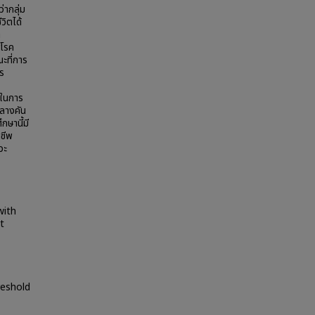
่ากลุ่ม
วิตได้
ิ
ะโรค
ะที่การ
ร
ีในการ
กลางคัน
กษานี้มี
ชีพ
วะ
with
t
reshold