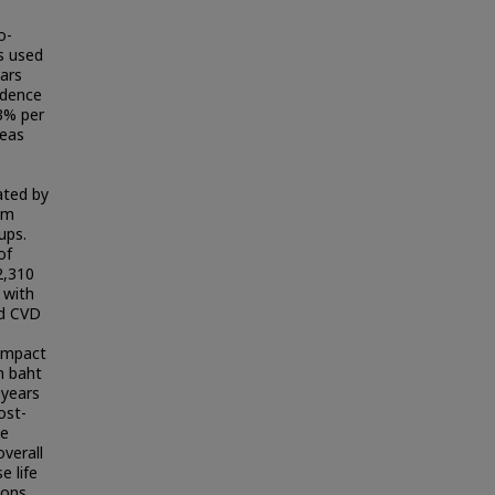
o-
s used
ears
idence
3% per
reas
ated by
rom
ups.
of
2,310
 with
nd CVD
 impact
n baht
 years
ost-
he
verall
e life
ions.