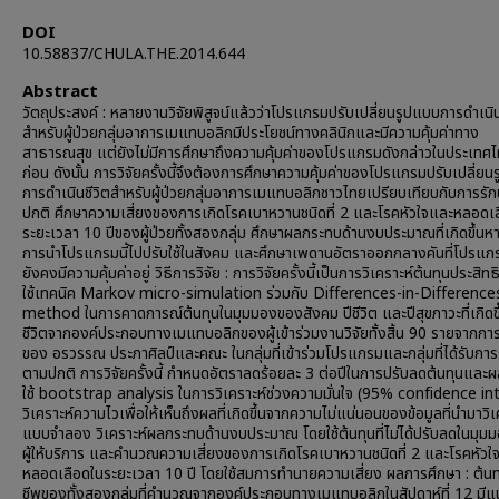
DOI
10.58837/CHULA.THE.2014.644
Abstract
วัตถุประสงค์ : หลายงานวิจัยพิสูจน์แล้วว่าโปรแกรมปรับเปลี่ยนรูปแบบการดำเนิน
สำหรับผู้ป่วยกลุ่มอาการเมแทบอลิกมีประโยชน์ทางคลินิกและมีความคุ้มค่าทาง
สาธารณสุข แต่ยังไม่มีการศึกษาถึงความคุ้มค่าของโปรแกรมดังกล่าวในประเทศ
ก่อน ดังนั้น การวิจัยครั้งนี้จึงต้องการศึกษาความคุ้มค่าของโปรแกรมปรับเปลี่ย
การดำเนินชีวิตสำหรับผู้ป่วยกลุ่มอาการเมแทบอลิกชาวไทยเปรียบเทียบกับการรั
ปกติ ศึกษาความเสี่ยงของการเกิดโรคเบาหวานชนิดที่ 2 และโรคหัวใจและหลอดเ
ระยะเวลา 10 ปีของผู้ป่วยทั้งสองกลุ่ม ศึกษาผลกระทบด้านงบประมาณที่เกิดขึ้นหา
การนำโปรแกรมนี้ไปปรับใช้ในสังคม และศึกษาเพดานอัตราออกกลางคันที่โปรแกร
ยังคงมีความคุ้มค่าอยู่ วิธีการวิจัย : การวิจัยครั้งนี้เป็นการวิเคราะห์ต้นทุนประสิ
ใช้เทคนิค Markov micro-simulation ร่วมกับ Differences-in-Difference
method ในการคาดการณ์ต้นทุนในมุมมองของสังคม ปีชีวิต และปีสุขภาวะที่เกิด
ชีวิตจากองค์ประกอบทางเมแทบอลิกของผู้เข้าร่วมงานวิจัยทั้งสิ้น 90 รายจากกา
ของ อรวรรณ ประภาศิลป์และคณะ ในกลุ่มที่เข้าร่วมโปรแกรมและกลุ่มที่ได้รับการ
ตามปกติ การวิจัยครั้งนี้ กำหนดอัตราลดร้อยละ 3 ต่อปีในการปรับลดต้นทุนและผ
ใช้ bootstrap analysis ในการวิเคราะห์ช่วงความมั่นใจ (95% confidence in
วิเคราะห์ความไวเพื่อให้เห็นถึงผลที่เกิดขึ้นจากความไม่แน่นอนของข้อมูลที่นำมาวิเ
แบบจำลอง วิเคราะห์ผลกระทบด้านงบประมาณ โดยใช้ต้นทุนที่ไม่ได้ปรับลดในมุ
ผู้ให้บริการ และคำนวณความเสี่ยงของการเกิดโรคเบาหวานชนิดที่ 2 และโรคหัวใ
หลอดเลือดในระยะเวลา 10 ปี โดยใช้สมการทำนายความเสี่ยง ผลการศึกษา : ต้น
ชีพของทั้งสองกลุ่มที่คำนวณจากองค์ประกอบทางเมแทบอลิกในสัปดาห์ที่ 12 มีแ