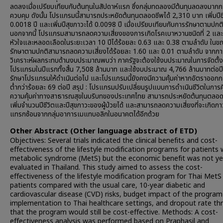
ลดลงเมื่อเปรียบเทียบกับต้นทุนในสัปดาห์แรก ซึ่งกลุ่มทดลองมีต้นทุนลดลงมากกว
ควบคุม ดังนั้น โปรแกรมนี้สามารถประหยัดต้นทุนตลอดชีพได้ 2,310 บาท เพิ่มปีชี
0.0018 ปี และเพิ่มปีสุขภาวะได้ 0.0098 ปี เมื่อเปรียบเทียบกับการรักษาตามปกต
นอกจากนี้ โปรแกรมสามารถลดความเสี่ยงของการเกิดโรคเบาหวานชนิดที่ 2 แล
หัวใจและหลอดเลือดในระยะเวลา 10 ปีได้ร้อยละ 0.63 และ 0.38 ตามลำดับ ในขณ
รักษาตามปกติสามารถลดความเสี่ยงได้ร้อยละ 1.60 และ 0.01 ตามลำดับ จากกา
วิเคราะห์ผลกระทบด้านงบประมาณพบว่า ภาครัฐจะต้องใช้งบประมาณในการจัดตั้ง
โปรแกรมในปีแรกทั้งสิ้น 7,508 ล้านบาท และใช้งบประมาณ 4,766 ล้านบาทต่อป
รักษาโปรแกรมให้ดำเนินต่อไป และโปรแกรมนี้ยังคงมีความคุ้มค่าหากอัตราออก
ต่ำกว่าร้อยละ 69 ต่อปี สรุป : โปรแกรมปรับเปลี่ยนรูปแบบการดำเนินชีวิตในการศึ
ความคุ้มค่าทางสาธารณสุขในบริบทของประเทศไทย สามารถประหยัดต้นทุนตลอด
เพิ่มจำนวนปีชีวิตและปีสุขภาวะของผู้ป่วยได้ และสามารถลดความเสี่ยงที่จะเกิดภา
แทรกซ้อนจากกลุ่มอาการเมแทบอลิกในอนาคตได้อีกด้วย
Other Abstract (Other language abstract of ETD)
Objectives: Several trials indicated the clinical benefits and cost-
effectiveness of the lifestyle modification programs for patients 
metabolic syndrome (MetS) but the economic benefit was not ye
evaluated in Thailand. This study aimed to assess the cost-
effectiveness of the lifestyle modification program for Thai MetS
patients compared with the usual care, 10-year diabetic and
cardiovascular disease (CVD) risks, budget impact of the program
implementation to Thai healthcare settings, and dropout rate th
that the program would still be cost-effective. Methods: A cost-
effectiveness analysis was performed based on Praphasil and