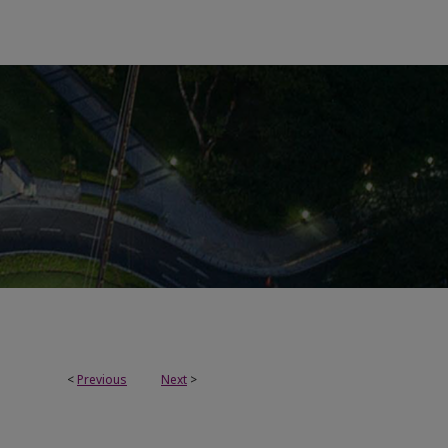
<
Previous
Next
>