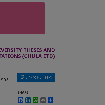
ERSITY THESES AND
TATIONS (CHULA ETD)
Link to Full Text
าการ
SHARE
Facebook
LinkedIn
WhatsApp
Email
Share