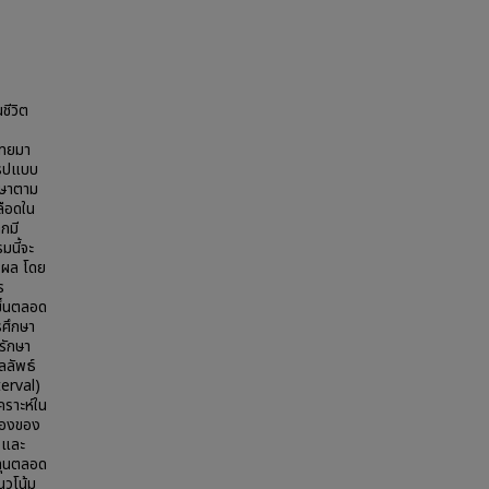
ชีวิต
ไทยมา
นรูปแบบ
กษาตาม
ลือดใน
กมี
มนี้จะ
ทธิผล โดย
s
ขึ้นตลอด
รศึกษา
รักษา
ลลัพธ์
terval)
คราะห์ใน
มมองของ
จและ
ทุนตลอด
นวโน้ม