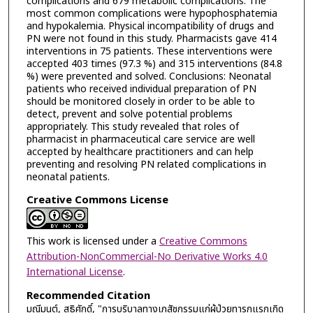
complications and 679 metabolic complications. The
most common complications were hypophosphatemia
and hypokalemia. Physical incompatibility of drugs and
PN were not found in this study. Pharmacists gave 414
interventions in 75 patients. These interventions were
accepted 403 times (97.3 %) and 315 interventions (84.8
%) were prevented and solved. Conclusions: Neonatal
patients who received individual preparation of PN
should be monitored closely in order to be able to
detect, prevent and solve potential problems
appropriately. This study revealed that roles of
pharmacist in pharmaceutical care service are well
accepted by healthcare practitioners and can help
preventing and resolving PN related complications in
neonatal patients.
Creative Commons License
This work is licensed under a
Creative Commons
Attribution-NonCommercial-No Derivative Works 4.0
International License
.
Recommended Citation
มณีมนต์, สุธิศักดิ์, "การบริบาลทางเภสัชกรรมแก่ผู้ป่วยทารกแรกเกิด