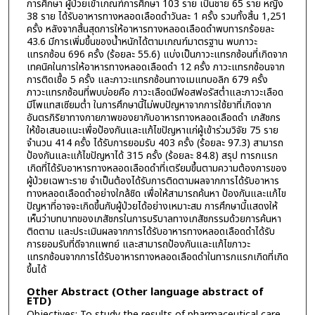
การศึกษา ผู้ป่วยเข้าเกณฑ์การศึกษา 103 ราย เป็นชาย 65 ราย หญิง
38 ราย ได้รับอาหารทางหลอดเลือดดำวันละ 1 ครั้ง รวมทั้งสิ้น 1,251
ครั้ง หลังจากสิ้นสุดการให้อาหารทางหลอดเลือดดำพบทารกร้อยละ
43.6 มีการเพิ่มขึ้นของน้ำหนักได้ตามเกณฑ์มาตรฐาน พบภาวะ
แทรกซ้อน 696 ครั้ง (ร้อยละ 55.6) แบ่งเป็นภาวะแทรกซ้อนที่เกิดจาก
เทคนิคในการให้อาหารทางหลอดเลือดดำ 12 ครั้ง ภาวะแทรกซ้อนจาก
การติดเชื้อ 5 ครั้ง และภาวะแทรกซ้อนทางเมแทบอลิก 679 ครั้ง
ภาวะแทรกซ้อนที่พบบ่อยคือ ภาวะเลือดมีฟอสฟอรัสต่ำและภาวะเลือด
มีโพแทสเซียมต่ำ ในการศึกษานี้ไม่พบปัญหาจากการใช้ยาที่เกิดจาก
อันตรกิริยาทางกายภาพของยากับอาหารทางหลอดเลือดดำ เภสัชกร
ให้ข้อเสนอแนะเพื่อป้องกันและแก้ไขปัญหาแก่ผู้เข้าร่วมวิจัย 75 ราย
จำนวน 414 ครั้ง ได้รับการยอมรับ 403 ครั้ง (ร้อยละ 97.3) สามารถ
ป้องกันและแก้ไขปัญหาได้ 315 ครั้ง (ร้อยละ 84.8) สรุป ทารกแรก
เกิดที่ได้รับอาหารทางหลอดเลือดดำที่เตรียมขึ้นตามความต้องการของ
ผู้ป่วยเฉพาะราย จำเป็นต้องได้รับการติดตามผลจากการได้รับอาหาร
ทางหลอดเลือดดำอย่างใกล้ชิด เพื่อให้สามารถค้นหา ป้องกันและแก้ไข
ปัญหาที่อาจจะเกิดขึ้นกับผู้ป่วยได้อย่างเหมาะสม การศึกษานี้แสดงให้
เห็นว่าบทบาทของเภสัชกรในการบริบาลทางเภสัชกรรมด้วยการค้นหา
ติดตาม และประเมินผลจากการได้รับอาหารทางหลอดเลือดดำได้รับ
การยอมรับที่ดีจากแพทย์ และสามารถป้องกันและแก้ไขภาวะ
แทรกซ้อนจากการได้รับอาหารทางหลอดเลือดดำในทารกแรกเกิดที่เกิด
ขึ้นได้
Other Abstract (Other language abstract of
ETD)
Objectives: To study the results of pharmaceutical care