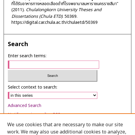
ที่ได้รับอาหารทางหลอดเลือดดำที่โรงพยาบาลมหาราชนครราชสีมา"
(2011).
Chulalongkorn University Theses and
Dissertations (Chula ETD)
. 50369.
https://digital.car.chula.ac.th/chulaetd/50369
Search
Enter search terms:
Select context to search:
Advanced Search
Notify me via email or
RSS
We use cookies that are necessary to make our site
Browse
work. We may also use additional cookies to analyze,