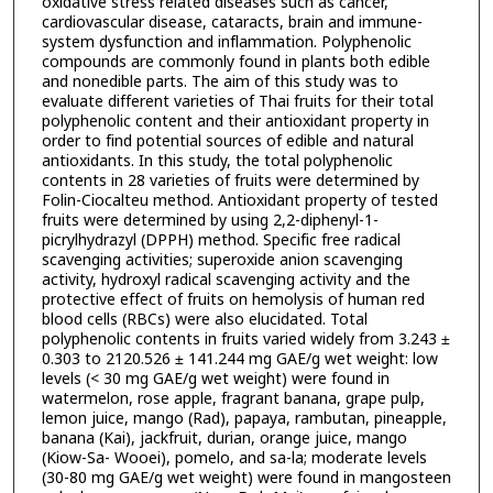
oxidative stress related diseases such as cancer,
cardiovascular disease, cataracts, brain and immune-
system dysfunction and inflammation. Polyphenolic
compounds are commonly found in plants both edible
and nonedible parts. The aim of this study was to
evaluate different varieties of Thai fruits for their total
polyphenolic content and their antioxidant property in
order to find potential sources of edible and natural
antioxidants. In this study, the total polyphenolic
contents in 28 varieties of fruits were determined by
Folin-Ciocalteu method. Antioxidant property of tested
fruits were determined by using 2,2-diphenyl-1-
picrylhydrazyl (DPPH) method. Specific free radical
scavenging activities; superoxide anion scavenging
activity, hydroxyl radical scavenging activity and the
protective effect of fruits on hemolysis of human red
blood cells (RBCs) were also elucidated. Total
polyphenolic contents in fruits varied widely from 3.243 ±
0.303 to 2120.526 ± 141.244 mg GAE/g wet weight: low
levels (< 30 mg GAE/g wet weight) were found in
watermelon, rose apple, fragrant banana, grape pulp,
lemon juice, mango (Rad), papaya, rambutan, pineapple,
banana (Kai), jackfruit, durian, orange juice, mango
(Kiow-Sa- Wooei), pomelo, and sa-la; moderate levels
(30-80 mg GAE/g wet weight) were found in mangosteen