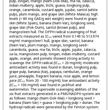
pulp, longan, mango (Nam-Dok-Mai), ma-fai, zalacca,
indian mulberry, apple, litchi, guava, longkong pulp,
orange, carambola, custard apple, jujube, santol (white
pulp), plum mango, and grape skin (White Malaca); high
levels (> 80 mg GAE/g wet weight) were found in grape
skin (White Spain), banana (Nam-Var), longkong seed,
grape skin (Pok-Dum), santol (brown pulp), and
mangosteen hull. The DPPH radical scavenging of fruit
extracts measured as IC₅₀ varied from 0.149 to 513.974
mg/ml: mangosteer1 hull, grape skin, santol, banana
(Nam-Var), plum mango, mango, longkong seed~
carambola, guava, ma-fai, litchi, apple, jujube, zalacca,
sa-la, mangosteen pulp, longan, indian mulberry, custard
apple, orange, and pomelo showed strong activity to
scavenge the DPPH radical (IC₅₀ < 20 mg/ml); moderate
antioxidant activity was found in durian, longkong pulp,
grape pulp, banana (Kai), papaya, rambutan, orange
juice, pineapple, fragrant banana, rose apple, and lemon
juice (IC₅₀ from 20 - 100 mg/ml); low antioxidant activity
(IC₅₀ > 100 mg/ml) was found in jackfruit and
watermelon. The superoxide scavenging abilities of the
six fruit extracts generated in a PMS/NADPH system are
as follows: mango (Nam-Dok-Mai) > longkong seed >
banana (Nam-Var) > guava > longkong pulp > durian. The
hydroxyl radicals were generated by the Fenton system.