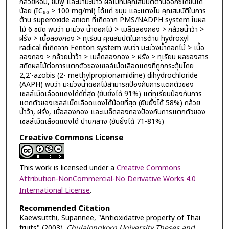
กล้วยหอม, ชมพู่ และน้ำมะนาว ผลไม้ที่มีคุณสมบัติต้านออกซิเดชันได้
น้อย (IC₅₀ > 100 mg/ml) ได้แก่ ขนุน และแตงโม คุณสมบัติในการ
ต้าน superoxide anion ที่เกิดจาก PMS/NADPH system ในผล
ไม้ 6 ชนิด พบว่า มะม่วง น้ำดอกไม้ > เมล็ดลองกอง > กล้วยน้ำว้า >
ฝรั่ง > เนื้อลองกอง > ทุเรียน คุณสมบัติในการต้าน hydroxyl
radical ที่เกิดจาก Fenton system พบว่า มะม่วงน้ำดอกไม้ > เนื้อ
ลองกอง > กล้วยน้ำว้า > เมล็ดลองกอง > ฝรั่ง > ทุเรียน ผลของสาร
สกัดผลไม้ต่อการแตกตัวของเซลล์เม็ดเลือดแดงที่ถูกกระตุ้นโดย
2,2'-azobis (2- methylpropionamidine) dihydrochloride
(AAPH) พบว่า มะม่วงน้ำดอกไม้สามารถป้องกันการแตกตัวของ
เซลล์เม็ดเลือดแดงได้ดีที่สุด (ยับยั้งได้ 91%) แต่ทุเรียนป้องกันการ
แตกตัวของเซลล์เม็ดเลือดแดงได้น้อยที่สุด (ยับยั้งได้ 58%) กล้วย
น้ำว้า, ฝรั่ง, เนื้อลองกอง และเมล็ดลองกองป้องกันการแตกตัวของ
เซลล์เม็ดเลือดแดงได้ ปานกลาง (ยับยั้งได้ 71-81%)
Creative Commons License
This work is licensed under a
Creative Commons
Attribution-NonCommercial-No Derivative Works 4.0
International License
.
Recommended Citation
Kaewsutthi, Supannee, "Antioxidative property of Thai
fruits" (2003).
Chulalongkorn University Theses and