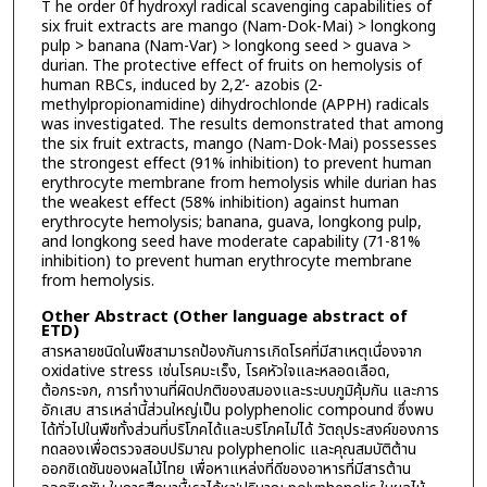
T he order 0f hydroxyl radical scavenging capabilities of
six fruit extracts are mango (Nam-Dok-Mai) > longkong
pulp > banana (Nam-Var) > longkong seed > guava >
durian. The protective effect of fruits on hemolysis of
human RBCs, induced by 2,2’- azobis (2-
methylpropionamidine) dihydrochlonde (APPH) radicals
was investigated. The results demonstrated that among
the six fruit extracts, mango (Nam-Dok-Mai) possesses
the strongest effect (91% inhibition) to prevent human
erythrocyte membrane from hemolysis while durian has
the weakest effect (58% inhibition) against human
erythrocyte hemolysis; banana, guava, longkong pulp,
and longkong seed have moderate capability (71-81%
inhibition) to prevent human erythrocyte membrane
from hemolysis.
Other Abstract (Other language abstract of
ETD)
สารหลายชนิดในพืชสามารถป้องกันการเกิดโรคที่มีสาเหตุเนื่องจาก
oxidative stress เช่นโรคมะเร็ง, โรคหัวใจและหลอดเลือด,
ต้อกระจก, การทำงานที่ผิดปกติของสมองและระบบภูมิคุ้มกัน และการ
อักเสบ สารเหล่านี้ส่วนใหญ่เป็น polyphenolic compound ซึ่งพบ
ได้ทั่วไปในพืชทั้งส่วนที่บริโภคได้และบริโภคไม่ได้ วัตถุประสงค์ของการ
ทดลองเพื่อตรวจสอบปริมาณ polyphenolic และคุณสมบัติต้าน
ออกซิเดชันของผลไม้ไทย เพื่อหาแหล่งที่ดีของอาหารที่มีสารต้าน