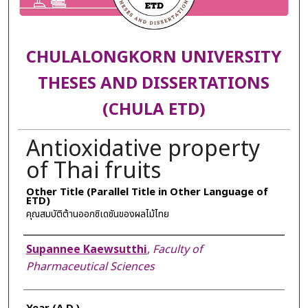
CHULALONGKORN UNIVERSITY
THESES AND DISSERTATIONS
(CHULA ETD)
Antioxidative property
of Thai fruits
Other Title (Parallel Title in Other Language of
ETD)
คุณสมบัติต้านออกซิเดชันของผลไม้ไทย
Author
Supannee Kaewsutthi
,
Faculty of
Pharmaceutical Sciences