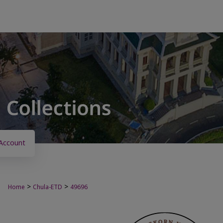
Account
>
>
Home
Chula-ETD
49696