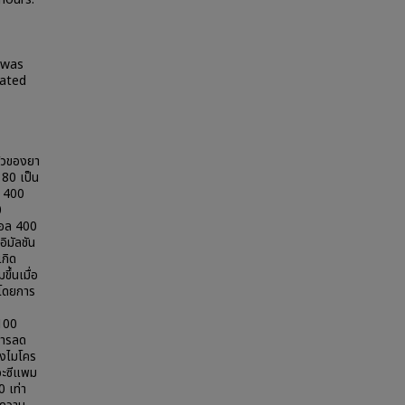
 was
rated
ตัวของยา
 80 เป็น
ล 400
0
ยคอล 400
ิมัลชัน
เกิด
ึ้นเมื่อ
บโดยการ
-100
สารลด
องไมโคร
ดอะซีแพม
0 เท่า