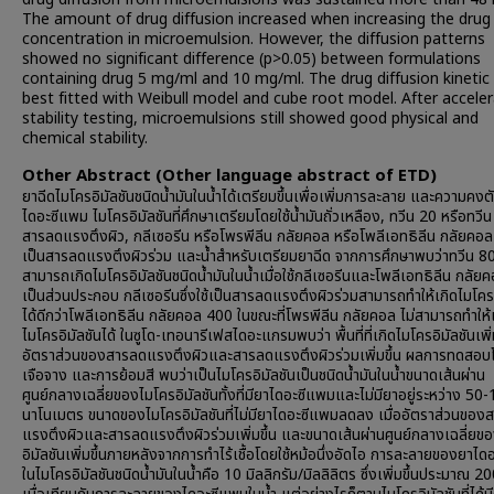
The amount of drug diffusion increased when increasing the drug
concentration in microemulsion. However, the diffusion patterns
showed no significant difference (p>0.05) between formulations
containing drug 5 mg/ml and 10 mg/ml. The drug diffusion kinetic
best fitted with Weibull model and cube root model. After accele
stability testing, microemulsions still showed good physical and
chemical stability.
Other Abstract (Other language abstract of ETD)
ยาฉีดไมโครอิมัลชันชนิดน้ำมันในน้ำได้เตรียมขึ้นเพื่อเพิ่มการละลาย และความคง
ไดอะซีแพม ไมโครอิมัลชันที่ศึกษาเตรียมโดยใช้น้ำมันถั่วเหลือง, ทวีน 20 หรือทวีน
สารลดแรงตึงผิว, กลีเซอรีน หรือโพรพีลีน กลัยคอล หรือโพลีเอทธิลีน กลัยคอ
เป็นสารลดแรงตึงผิวร่วม และน้ำสำหรับเตรียมยาฉีด จากการศึกษาพบว่าทวีน 8
สามารถเกิดไมโครอิมัลชันชนิดน้ำมันในน้ำเมื่อใช้กลีเซอรีนและโพลีเอทธิลีน กลั
เป็นส่วนประกอบ กลีเซอรีนซึ่งใช้เป็นสารลดแรงตึงผิวร่วมสามารถทำให้เกิดไมโครอ
ได้ดีกว่าโพลีเอทธิลีน กลัยคอล 400 ในขณะที่โพรพีลีน กลัยคอล ไม่สามารถทำให้
ไมโครอิมัลชันได้ ในซูโด-เทอนารีเฟสไดอะแกรมพบว่า พื้นที่ที่เกิดไมโครอิมัลชันเพิ่มข
อัตราส่วนของสารลดแรงตึงผิวและสารลดแรงตึงผิวร่วมเพิ่มขึ้น ผลการทดสอ
เจือจาง และการย้อมสี พบว่าเป็นไมโครอิมัลชันเป็นชนิดน้ำมันในน้ำขนาดเส้นผ่าน
ศูนย์กลางเฉลี่ยของไมโครอิมัลชันทั้งที่มียาไดอะซีแพมและไม่มียาอยู่ระหว่าง 50
นาโนเมตร ขนาดของไมโครอิมัลชันที่ไม่มียาไดอะซีแพมลดลง เมื่ออัตราส่วนของ
แรงตึงผิวและสารลดแรงตึงผิวร่วมเพิ่มขึ้น และขนาดเส้นผ่านศูนย์กลางเฉลี่ยข
อิมัลชันเพิ่มขึ้นภายหลังจากการทำไร้เชื้อโดยใช้หม้อนึ่งอัดไอ การละลายของยาไ
ในไมโครอิมัลชันชนิดน้ำมันในน้ำคือ 10 มิลลิกรัม/มิลลิลิตร ซึ่งเพิ่มขึ้นประมาณ 20