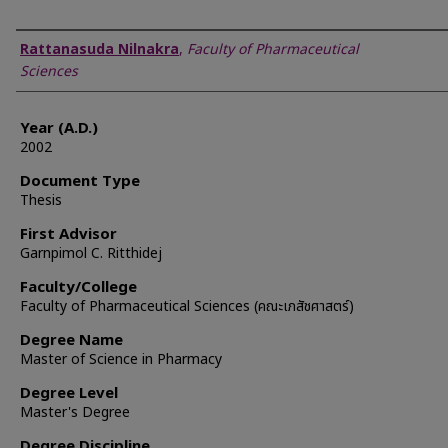
Author
Rattanasuda Nilnakra
,
Faculty of Pharmaceutical
Sciences
Year (A.D.)
2002
Document Type
Thesis
First Advisor
Garnpimol C. Ritthidej
Faculty/College
Faculty of Pharmaceutical Sciences (คณะเภสัชศาสตร์)
Degree Name
Master of Science in Pharmacy
Degree Level
Master's Degree
Degree Discipline