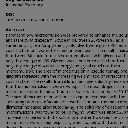
Industrial Pharmacy
DOI
10.58837/CHULA.THE.2002.854
Abstract
Parenteral o/w microemulsion was prepared to enhance the solubi
and stability of diazepam. Soybean oil, tween 20/tween 80 as a
surfactant, glycerin/propylene glycol/polyethylene glycol 400 as a
cosurfactant and water for injection were used. The results indic
that tween 80 could form o/w microemulsions with glycerin and
polyethylene glycol 400. Glycerin was a better cosurfactant than
polyethylene glycol 400 while propylene glycol could not form
microemulsion. The area of microemulsion in pseudo-ternary pha
diagram increased with the increasing weight ratio of surfactant 
cosurfactant. The results from dilution and dye solubility tests 
that the microemulsions were o/w type. The mean droplet diame
microemulsion with and without diazepam were in between 50-1
The size of microimulsion without diazepam decreased with the
increasing ratio of surfactant to cosurfactant. And the mean drop
diameter increased after autoclaving. The solubility of diazepam 
microimulsions was found to be 10 mg/ml, which was about 200 
increase compared with the solubility in water. However, the visco
microemulsions was high especially when loaded with diazepam. 
drug diffusion from microemulsions was sustained more than 48 