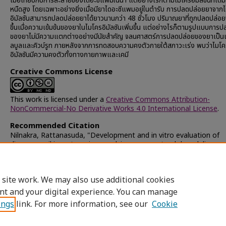
เมื่อเทียบกับการละลายของไดอะซีแพมในน้ำ แต่อย่างไรก็ตามไมโครอิมัลชันที่ได้ม
หนืดสูง โดยเฉพาะอย่างยิ่งเมื่อมียาไดอะซีแพมอยู่ในตำรับ การปลดปล่อยยาจาก
อิมัลชันสามารถปลดปล่อยยาได้ยาวนานกว่า 48 ชั่วโมง ปริมาณยาที่ถูกปลดปล่อยจ
ขึ้นเมื่อความเข้มข้นของยาในไมโครอิมัลชันเพิ่มขึ้น แต่อย่างไรก็ตามรูปแบบการ
ของยาไม่มีความแตกต่างอย่างมีนัยสำคัญ จลนศาสตร์การปลดปล่อยของยาเป็น
ลบูลและคิวบ์รูท ภายหลังจากการทดสอบความคงตัวภายใต้สภาวะเร่ง พบว่าไมโค
อิมัลชันมีความคงตัวทั้งทางกายภาพและเคมี
Creative Commons License
This work is licensed under a
Creative Commons Attribution-
NonCommercial-No Derivative Works 4.0 International License
.
Recommended Citation
Nilnakra, Rattanasuda, "Development and in vitro evaluation of
diazepam oil in water microemulsion as parenteral drug delivery
system" (2002).
Chulalongkorn University Theses and Dissertati
(Chula ETD)
. 49696.
https://digital.car.chula.ac.th/chulaetd/49696
 site work. We may also use additional cookies
nt and your digital experience. You can manage
ings
link. For more information, see our
Cookie
Home
|
About
|
FAQ
|
My Account
|
Access