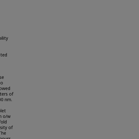
lity
ated
se
to
showed
ters of
00 nm.
let
in o/w
fold
sity of
The
hours.