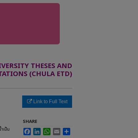
ERSITY THESES AND
TATIONS (CHULA ETD)
Link to Full Text
SHARE
ำเป็น
Facebook
LinkedIn
WhatsApp
Email
Share