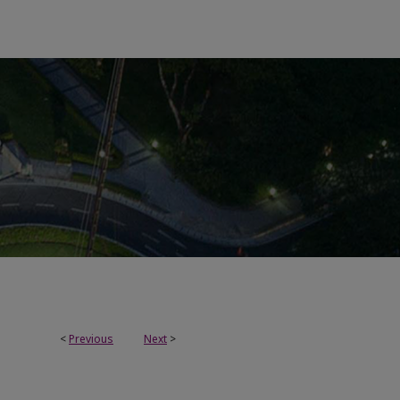
<
Previous
Next
>