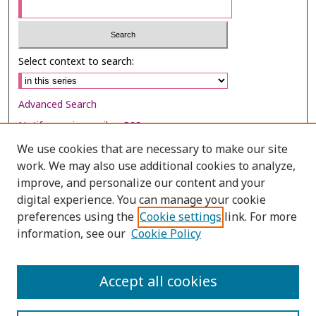
Select context to search:
Advanced Search
Notify me via email or
RSS
We use cookies that are necessary to make our site
Browse
work. We may also use additional cookies to analyze,
Collections
improve, and personalize our content and your
digital experience. You can manage your cookie
Disciplines
preferences using the
Cookie settings
link. For more
Authors
information, see our
Cookie Policy
Author Corner
Author FAQ
Accept all cookies