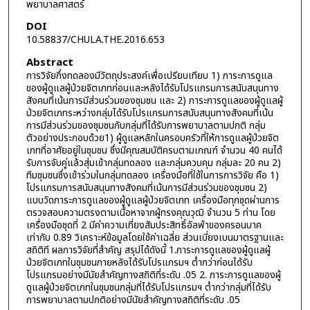
พยาบาลศาสตร์
DOI
10.58837/CHULA.THE.2016.653
Abstract
การวิจัยกึ่งทดลองมีวัตถุประสงค์เพื่อเปรียบเทียบ 1) ภาระการดูแล
ของผู้ดูแลผู้ป่วยจิตเภทก่อนและหลังได้รับโปรแกรมการสนับสนุนทาง
สังคมที่เน้นการมีส่วนร่วมของชุมชน และ 2) ภาระการดูแลของผู้ดูแลผู้
ป่วยจิตเภทระหว่างกลุ่มได้รับโปรแกรมการสนับสนุนทางสังคมที่เน้น
การมีส่วนร่วมของชุมชนกับกลุ่มที่ได้รับการพยาบาลตามปกติ กลุ่ม
ตัวอย่างประกอบด้วย1) ผู้ดูแลหลักในครอบครัวที่ให้การดูแลผู้ป่วยจิต
เภทที่อาศัยอยู่ในชุมชน ซึ่งมีคุณสมบัติครบตามเกณฑ์ จำนวน 40 คนได้
รับการจับคู่แล้วสุ่มเข้ากลุ่มทดลอง และกลุ่มควบคุม กลุ่มละ 20 คน 2)
ทีมชุมชนซึ่งเข้าร่วมในกลุ่มทดลอง เครื่องมือที่ใช้ในการการวิจัย คือ 1)
โปรแกรมการสนับสนุนทางสังคมที่เน้นการมีส่วนร่วมของชุมชน 2)
แบบวัดภาระการดูแลของผู้ดูแลผู้ป่วยจิตเภท เครื่องมือทุกชุดผ่านการ
ตรวจสอบความตรงตามเนื้อหาจากผู้ทรงคุณวุฒิ จำนวน 5 ท่าน โดย
เครื่องมือชุดที่ 2 มีค่าความเที่ยงสัมประสิทธิ์อัลฟ่าของครอนบาค
เท่ากับ 0.89 วิเคราะห์ข้อมูลโดยใช้ค่าเฉลี่ย ส่วนเบี่ยงเบนมาตรฐานและ
สถิติที ผลการวิจัยที่สำคัญ สรุปได้ดังนี้ 1.ภาระการดูแลของผู้ดูแลผู้
ป่วยจิตเภทในชุมชนภายหลังได้รับโปรแกรมฯ ต่ำกว่าก่อนได้รับ
โปรแกรมอย่างมีนัยสำคัญทางสถิติที่ระดับ .05 2. ภาระการดูแลของผู้
ดูแลผู้ป่วยจิตเภทในชุมชนกลุ่มที่ได้รับโปรแกรมฯ ต่ำกว่ากลุ่มที่ได้รับ
การพยาบาลตามปกติอย่างมีนัยสำคัญทางสถิติที่ระดับ .05