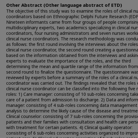
Other Abstract (Other language abstract of ETD)
The objective of this study was to examine the roles of clinical n
coordinators based on Ethnographic Delphi Future Research (EDF
Nineteen informants came from four groups of people comprising
multidisciplinary experts, two academics specializing in clinical nu
coordinators, four nursing administrators and seven nurses worki
clinical nurse coordinators. The research methodology was cond
as follows: the first round involving the interviews about the roles
clinical nurse coordinator, the second round creating a questionna
based on the information obtained from the interviews and askin
experts to evaluate the importance of the roles, and the third
determining the mean and quartile range of the information from
second round to finalize the questionnaire. The questionnaire wa
reviewed by experts before a summary of the roles of a clinical n
coordinator was carried out. The findings revealed that the roles 
clinical nurse coordinator can be classified into the following five
roles: 1) Care manager: consisting of 10 sub-roles concerning tak
care of a patient from admission to discharge. 2) Data and infor
manager: consisting of 4 sub-roles concerning data management
analysis to determine the likely cause of the disease and treatme
Clinical counselor: consisting of 7 sub-roles concerning the provis
patients and their families with consultation and health care per
with treatment for certain patients. 4) Clinical quality operator:
consisting of 6 sub-roles concerning activities organized to impr