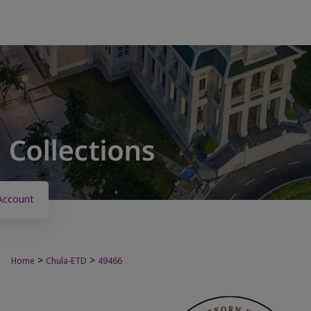
Account
>
>
Home
Chula-ETD
49466