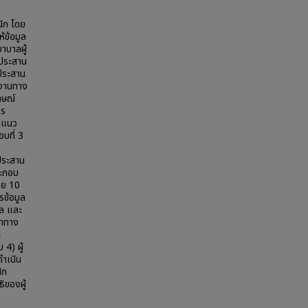
นิก โดย
้ข้อมูล
าบาลผู้
้ประสาน
้ประสาน
นงานทาง
าษณ์
าร
่าแนว
บที่ 3
ประสาน
ระกอบ
่อย 10
รข้อมูล
ูล และ
ษาทาง
ะ
 4) ผู้
ำเนิน
ิก
ิของผู้