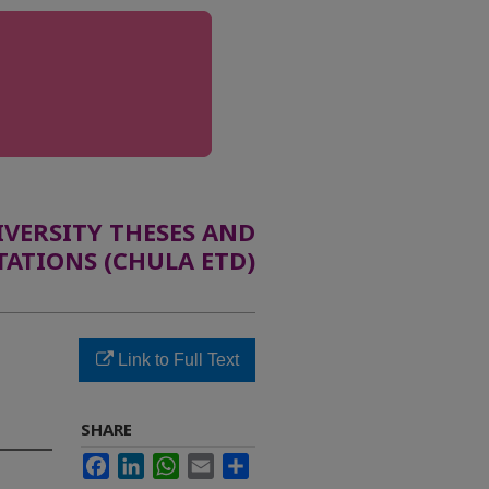
ERSITY THESES AND
TATIONS (CHULA ETD)
Link to Full Text
SHARE
Facebook
LinkedIn
WhatsApp
Email
Share