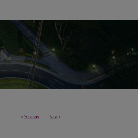
<
Previous
Next
>