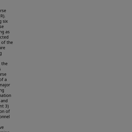
urse
R).
 six
rse
ng as
ucted
 of the
ire
g
 the
s
urse
of a
 major
ing
mation
 and
nt 3)
ion of
sonnel
ove