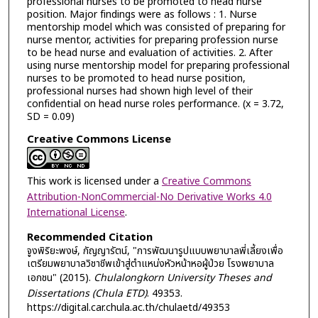
professional nurses to be promoted to head nurse
position. Major findings were as follows : 1. Nurse
mentorship model which was consisted of preparing for
nurse mentor, activities for preparing profession nurse
to be head nurse and evaluation of activities. 2. After
using nurse mentorship model for preparing professional
nurses to be promoted to head nurse position,
professional nurses had shown high level of their
confidential on head nurse roles performance. (x = 3.72,
SD = 0.09)
Creative Commons License
This work is licensed under a
Creative Commons
Attribution-NonCommercial-No Derivative Works 4.0
International License
.
Recommended Citation
จูงพิริยะพงษ์, กัญญารัตน์, "การพัฒนารูปแบบพยาบาลพี่เลี้ยงเพื่อ
เตรียมพยาบาลวิชาชีพเข้าสู่ตำแหน่งหัวหน้าหอผู้ป่วย โรงพยาบาล
เอกชน" (2015).
Chulalongkorn University Theses and
Dissertations (Chula ETD)
. 49353.
https://digital.car.chula.ac.th/chulaetd/49353