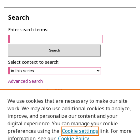
Search
Enter search terms:
Select context to search:
Advanced Search
Notify me via email or
RSS
We use cookies that are necessary to make our site
Browse
work. We may also use additional cookies to analyze,
Collections
improve, and personalize our content and your
digital experience. You can manage your cookie
Disciplines
preferences using the
Cookie settings
link. For more
Authors
information, see our
Cookie Policy