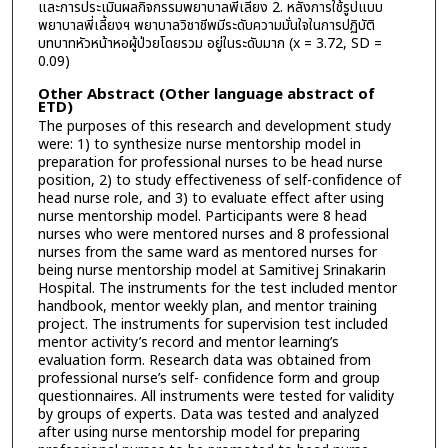
และการประเมินผลกิจกรรมพยาบาลพี่เลี้ยง 2. หลังการใช้รูปแบบ
พยาบาลพี่เลี้ยงฯ พยาบาลวิชาชีพมีระดับความมั่นใจในการปฏิบัติ
บทบาทหัวหน้าหอผู้ป่วยโดยรวม อยู่ในระดับมาก (x = 3.72, SD =
0.09)
Other Abstract (Other language abstract of
ETD)
The purposes of this research and development study
were: 1) to synthesize nurse mentorship model in
preparation for professional nurses to be head nurse
position, 2) to study effectiveness of self-confidence of
head nurse role, and 3) to evaluate effect after using
nurse mentorship model. Participants were 8 head
nurses who were mentored nurses and 8 professional
nurses from the same ward as mentored nurses for
being nurse mentorship model at Samitivej Srinakarin
Hospital. The instruments for the test included mentor
handbook, mentor weekly plan, and mentor training
project. The instruments for supervision test included
mentor activity’s record and mentor learning’s
evaluation form. Research data was obtained from
professional nurse’s self- confidence form and group
questionnaires. All instruments were tested for validity
by groups of experts. Data was tested and analyzed
after using nurse mentorship model for preparing