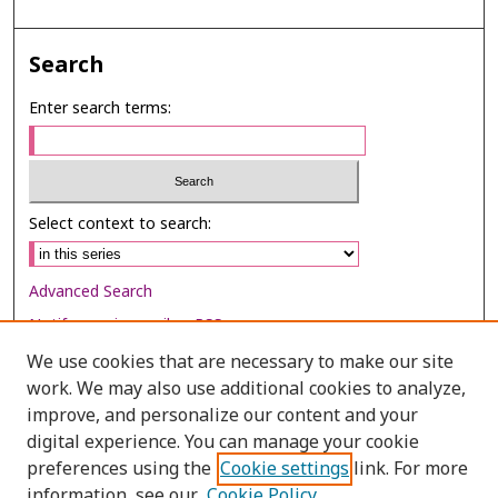
Search
Enter search terms:
Select context to search:
Advanced Search
Notify me via email or
RSS
We use cookies that are necessary to make our site
Browse
work. We may also use additional cookies to analyze,
Collections
improve, and personalize our content and your
digital experience. You can manage your cookie
Disciplines
preferences using the
Cookie settings
link. For more
Authors
information, see our
Cookie Policy