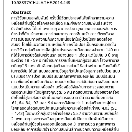
10.58837/CHULA.THE.2014.448
Abstract
การวิจัยแบบสหสัมพันธ์ ครั้งนี้มีวัตถุประสงค์เพื่อศึกษาความความ
เหนื่อยล้าในผู้ป่วยโรคหลอดเลือด และศึกษาความสัมพันธ์ระหว่าง
ปัจจัยคัดสรร ได้แก่ เพศ อายุ อาการปวด คุณภาพการนอนหลับ การ
ทำหน้าที่ด้านร่างกาย ภาวะโภชนาการ ภาวะซึมเศร้า ภาวะวิตกกังวล
การสนับสนุนทางสังคมกับความเหนื่อยล้าในผู้ป่วยโรคหลอดเลือด
สมอง โดยใช้แนวคิดความเหนื่อยล้าของไปเปอร์เป็นกรอบแนวคิดใน
การวิจัย กลุ่มตัวอย่างคือ ผู้ป่วยโรคหลอดเลือดสมองจำนวน 140 คน
ที่ได้รับการวินิจฉัยในครั้งแรก อย่างน้อย 1 เดือน แต่ไม่เกิน 3 ปี อายุ
ระหว่าง 18 - 59 ปี ที่เข้ารับการรักษาในแผนกผู้ป่วยนอก โรงพยาบาล
ตติยภูมิ 3 แห่ง คัดเลือกกลุ่มตัวอย่างด้วยวิธีอย่างง่าย เครื่องมือที่ใช้
ในการวิจัย ได้แก่ แบบสอบถามข้อมูลทั่วไปและข้อมูลการเจ็บป่วย แบบ
ประเมินอาการปวด แบบประเมินคุณภาพการนอนหลับ แบบประเมิน
ภาวะซึมเศร้าและวิตกกังวล แบบประเมินการสนับสนุนทางสังคม และ
แบบประเมินความเหนื่อยล้า เครื่องมือวิจัยผ่านการตรวจสอบความ
ตรงตามเนื้อหาโดยผู้ทรงคุณวุฒิ 5 คน ทดสอบความเที่ยงของเครื่อง
มือโดยใช้สูตรสัมประสิทธิ์แอลฟาครอนบาค มีค่าความเที่ยงเท่ากับ
.61,.64 .84, .92 และ .94 ผลการวิจัยพบว่า 1. กลุ่มตัวอย่างผู้ป่วย
โรคหลอดเลือดสมองมีคะแนนเฉลี่ยความเหนื่อยล้าเท่ากับ 4.03 (SD
= 1.43) โดยพบว่ากลุ่มตัวอย่างร้อยละ 55.7 รายงานความเหนื่อยล้า
2. เพศ อายุ และการสนับสนุนทางสังคมไม่มีความสัมพันธ์กับความ
เหนื่อยล้าในผู้ป่วยโรคหลอดเลือดสมอง 3. อาการปวด คุณภาพการ
นอนหลับ อาการซึมเศร้า มีความสัมพันธ์ทางบวกกับความเหนื่อยล้าใน