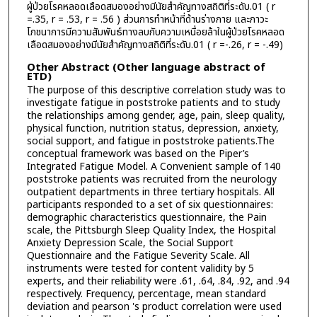
ผู้ป่วยโรคหลอดเลือดสมองอย่างมีนัยสำคัญทางสถิติที่ระดับ.01 ( r
=.35, r = .53, r = .56 ) ส่วนการทำหน้าที่ด้านร่างกาย และภาวะ
โภชนาการมีความสัมพันธ์ทางลบกับความเหนื่อยล้าในผู้ป่วยโรคหลอด
เลือดสมองอย่างมีนัยสำคัญทางสถิติที่ระดับ.01 ( r =-.26, r = -.49)
Other Abstract (Other language abstract of
ETD)
The purpose of this descriptive correlation study was to
investigate fatigue in poststroke patients and to study
the relationships among gender, age, pain, sleep quality,
physical function, nutrition status, depression, anxiety,
social support, and fatigue in poststroke patients.The
conceptual framework was based on the Piper’s
Integrated Fatigue Model. A Convenient sample of 140
poststroke patients was recruited from the neurology
outpatient departments in three tertiary hospitals. All
participants responded to a set of six questionnaires:
demographic characteristics questionnaire, the Pain
scale, the Pittsburgh Sleep Quality Index, the Hospital
Anxiety Depression Scale, the Social Support
Questionnaire and the Fatigue Severity Scale. All
instruments were tested for content validity by 5
experts, and their reliability were .61, .64, .84, .92, and .94
respectively. Frequency, percentage, mean standard
deviation and pearson 's product correlation were used