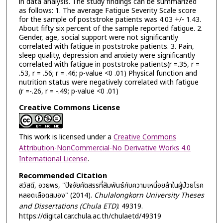
in data analysis. The study findings can be summarized
as follows: 1. The average Fatigue Severity Scale score
for the sample of poststroke patients was 4.03 +/- 1.43.
About fifty six percent of the sample reported fatigue. 2.
Gender, age, social support were not significantly
correlated with fatigue in poststroke patients. 3. Pain,
sleep quality, depression and anxiety were significantly
correlated with fatigue in poststroke patients(r =.35, r =
.53, r = .56; r = .46; p-value <0 .01) Physical function and
nutrition status were negatively correlated with fatigue
(r =-.26, r = -.49; p-value <0 .01)
Creative Commons License
This work is licensed under a
Creative Commons
Attribution-NonCommercial-No Derivative Works 4.0
International License
.
Recommended Citation
สวัสดี, อวยพร, "ปัจจัยคัดสรรที่สัมพันธ์กับความเหนื่อยล้าในผู้ป่วยโรค
หลอดเลือดสมอง" (2014).
Chulalongkorn University Theses
and Dissertations (Chula ETD)
. 49319.
https://digital.car.chula.ac.th/chulaetd/49319