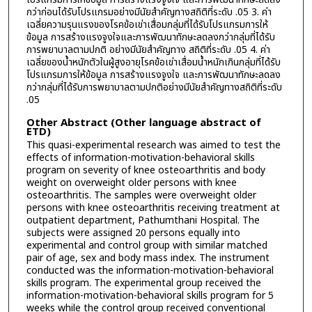
กว่าก่อนได้รับโปรแกรมอย่างมีนัยสำคัญทางสถิติที่ระดับ .05 3. ค่า
เฉลี่ยความรุนแรงของโรคข้อเข่าเสื่อมกลุ่มที่ได้รับโปรแกรมการให้
ข้อมูล การสร้างแรงจูงใจและการพัฒนาทักษะลดลงกว่ากลุ่มที่ได้รับ
การพยาบาลตามปกติ อย่างมีนัยสำคัญทาง สถิติที่ระดับ .05 4. ค่า
เฉลี่ยของน้ำหนักตัวในผู้สูงอายุโรคข้อเข่าเสื่อมน้ำหนักเกินกลุ่มที่ได้รับ
โปรแกรมการให้ข้อมูล การสร้างแรงจูงใจ และการพัฒนาทักษะลดลง
กว่ากลุ่มที่ได้รับการพยาบาลตามปกติอย่างมีนัยสำคัญทางสถิติที่ระดับ
.05
Other Abstract (Other language abstract of
ETD)
This quasi-experimental research was aimed to test the
effects of information-motivation-behavioral skills
program on severity of knee osteoarthritis and body
weight on overweight older persons with knee
osteoarthritis. The samples were overweight older
persons with knee osteoarthritis receiving treatment at
outpatient department, Pathumthani Hospital. The
subjects were assigned 20 persons equally into
experimental and control group with similar matched
pair of age, sex and body mass index. The instrument
conducted was the information-motivation-behavioral
skills program. The experimental group received the
information-motivation-behavioral skills program for 5
weeks while the control group received conventional