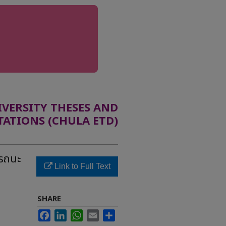
ERSITY THESES AND
TATIONS (CHULA ETD)
รถนะ
Link to Full Text
SHARE
Facebook
LinkedIn
WhatsApp
Email
Share