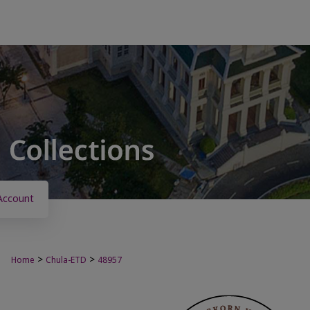
Account
>
>
Home
Chula-ETD
48957