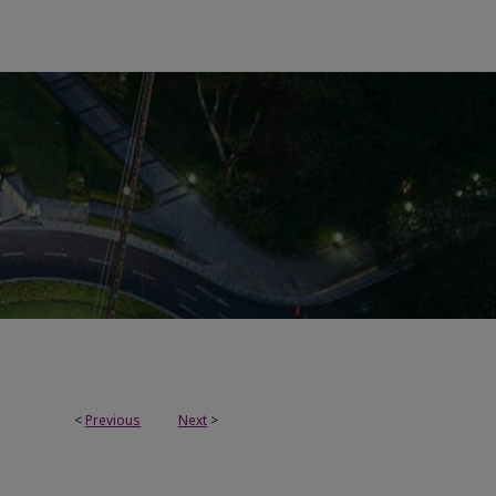
<
Previous
Next
>