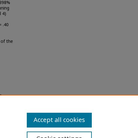
.898%
nning
l 4)
= .40
 of the
ัดการ
s and
Accept all cookies