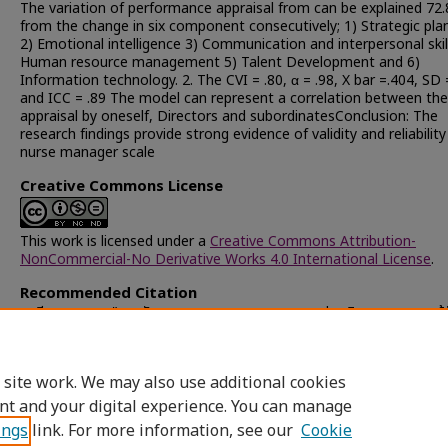
The variation of performance appraisal from can be explained 72
from the change in six component consecutively; 1) Strategic pla
2) Emotional intelligence 3) Communication and interpersonal skil
Human resource management 5) Talent Development and 6)
Information technology. 2. The CVI = .80, α = .98, X bar =.404, SD 
and ICC = .89 The model can represent a correlation between the
appraisal by oneself, Directors and subordinatesConclusion: The
research findings provide strong evidence of validity and reliability
nurse manager scale
Creative Commons License
This work is licensed under a
Creative Commons Attribution-
NonCommercial-No Derivative Works 4.0 International License
.
Recommended Citation
ธานี, จารุวรรณ, "การพัฒนาและตรวจสอบคุณภาพแบบประเมินสมรรถนะของผู้จ
พยาบาลโรงพยาบาลเอกชน" (2011).
Chulalongkorn University These
Dissertations (Chula ETD)
. 48957.
https://digital.car.chula.ac.th/chulaetd/48957
 site work. We may also use additional cookies
nt and your digital experience. You can manage
ings
link. For more information, see our
Cookie