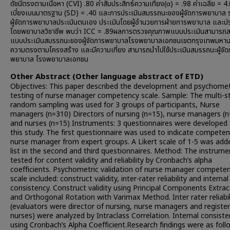
ดัชนีตรงตามเนื้อหา (CVI) .80 ค่าสัมประสิทธ์ความเที่ยง(α) = .98 ค่าเฉลี่ย = 4
เบี่ยงเบนมาตรฐาน (SD) = .40 และการประเมินสมรรถนะของผู้จัดการพยาบาล ร
ผู้จัดการพยาบาลประเมินตนเอง ประเมินโดยผู้อำนวยการฝ่ายการพยาบาล และปร
โดยพยาบาลวิชาชีพ พบว่า ICC = .89ผลการตรวจคุณภาพแบบประเมินสามารถสรุ
แบบประเมินสมรรถนะของผู้จัดการพยาบาลโรงพยาบาลเอกชนเขตกรุงเทพมหาน
ความตรงตามโครงสร้าง และมีความเที่ยง สามารถนำไปใช้ประเมินสมรรถนะผู้จัด
พยาบาล โรงพยาบาลเอกชน
Other Abstract (Other language abstract of ETD)
Objectives: This paper described the development and psychomet
testing of nurse manager competency scale. Sample: The multi-s
random sampling was used for 3 groups of participants, Nurse
managers (n=310) Directors of nursing (n=15), nurse managers (n
and nurses (n=15) Instruments: 3 questionnaires were developed 
this study. The first questionnaire was used to indicate competen
nurse manager from expert groups. A Likert scale of 1-5 was add
list in the second and third questionnaires. Method: The instrume
tested for content validity and reliability by Cronbach’s alpha
coefficients. Psychometric validation of nurse manager compete
scale included: construct validity, inter-rater reliability and internal
consistency. Construct validity using Principal Components Extrac
and Orthogonal Rotation with Varimax Method. Inter rater reliabil
(evaluators were director of nursing, nurse managers and registe
nurses) were analyzed by Intraclass Correlation. Internal consist
using Cronbach’s Alpha Coefficient.Research findings were as follo