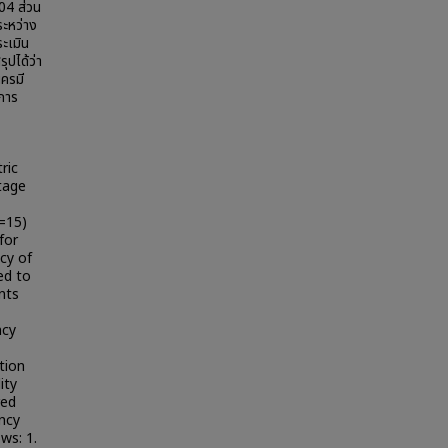
.04 ส่วน
ะหว่าง
ะเมิน
ปได้ว่า
ครมี
การ
ric
tage
=15)
for
cy of
ed to
nts
ncy
tion
ity
red
ency
ws: 1.