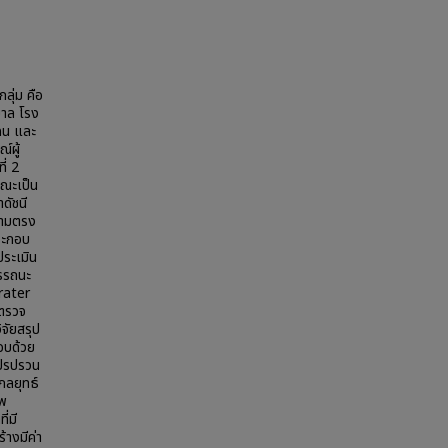
ุ่ม คือ
บาล โรง
คน และ
์ผู้
ี่ 2
ณะเป็น
ดัชนี
วามตรง
ประกอบ
ระเมิน
รรถนะ
rater
ะตรวจ
จัยสรุป
อบด้วย
แปรปรวน
กลยุทธ์
าพ
่มี
้างมีค่า