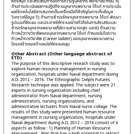
ห้องสมุด และส่งเสริมการจัดการความรู้บุคลากร พยาบาลมากขึ้น 4)
ด้านการประเมินผลการปฏิบัติงานบุคลากรพยาบาล ได้แก่ การประเมิน
ผลใช้เทคโนโลยีสารสนเทศเป็นเครื่องมือที่สำคัญในการเก็บข้อมูล
วิเคราะห์ข้อมูล 5) ด้านการธำรงรักษาบุคลากรพยาบาล ได้แก่ พัฒนา
รูปแบบที่ชัดเจน และประกาศให้ทราบอย่างทั่วถึงในการส่งเสริมและ
ธำรงรักษาบุคลากรพยาบาลที่มีความสามารถสูง และ6) ด้านความ
ก้าวหน้าทางวิชาชีพของบุคลากรพยาบาล ได้แก่ กำหนดบันไดความ
ก้าวหน้าทางวิชาชีพ (Career ladder) ของบุคลากรพยาบาลตาม
โครงสร้างของตำแหน่งให้ครอบคลุม
Other Abstract (Other language abstract of
ETD)
The purpose of this descriptive reseach study was to
explore human resource management in nursing
organization, hospitals under Naval department during
A.D. 2012 – 2016. The Ethnographic Delphi Futures
Research technique was applied. The subject were 21
experts in nursing organization including chief
administrator from Naval department, nursing
administrators, nursing organizations, and
administrative lecturers from Naval nurse collage. The
results of this study were presented human resource
management in nursing organization, hospitals under
Naval department during A.D. 2012 – 2016 consist of 6
aspects as follow : 1) Planning of Human Resource
Management ; Plan that has a high potential to attract