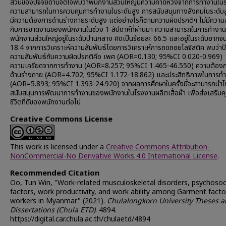
ส่วนของปัจจัยด้านจิตใจพบว่าพนักงานส่วนใหญ่มีความคาดหวังจากการทำงานในร
ความสามารถในการควบคุมการทำงานในระดับสูง การสนับสนุนทางสังคมในระดับส
มีความต้องการด้านร่างกายระดับสูง แต่อย่างไรก็ตามความผิดปรกติฯ ไม่มีความส
กับการขาดงานของพนักงานในช่วง 1 สัปดาห์ที่ผ่านมา ความสามารถในการทำงา
พนักงานส่วนใหญ่อยู่ในระดับปานกลาง คิดเป็นร้อยละ 66.5 และอยู่ในระดับยากจ
18.4 จากการวิเคราะห์ความสัมพันธ์โดยการวิเคราะห์การถดถอยโลจิสติค พบว่าปัจจ
ความสัมพันธ์กับความผิดปรกติคือ เพศ (AOR=0.130; 95%CI 0.020-0.969)
ความเครียดจากการทำงาน (AOR=8.257; 95%CI 1.465-46.550) ความต้อง
ด้านร่างกาย (AOR=4.702; 95%CI 1.172-18.862) และประสิทธิภาพในการท
(AOR=5.893; 95%CI 1.393-24.920) จากผลการศึกษาในครั้งนี้จะสามารถนำไ
สนับสนุนการพัฒนาการทำงานของพนักงานในโรงงานผลิตเสื้อผ้า เพื่อส่งเสริม
ชีวิตที่ดีของพนักงานต่อไป
Creative Commons License
This work is licensed under a
Creative Commons Attribution-
NonCommercial-No Derivative Works 4.0 International License
.
Recommended Citation
Oo, Tun Win, "Work-related musculoskeletal disorders, psychosoc
factors, work productivity, and work ability among Garment facto
workers in Myanmar" (2021).
Chulalongkorn University Theses 
Dissertations (Chula ETD)
. 4894.
https://digital.car.chula.ac.th/chulaetd/4894