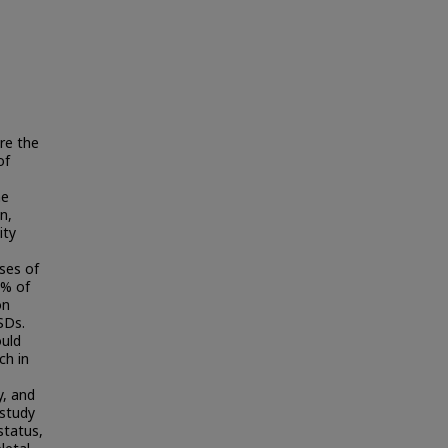
re the
of
he
n,
ity
ses of
5% of
on
SDs.
ould
ch in
y, and
study
status,