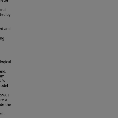
letal
onal
cted by
ed and
ing
logical
,
and.
ism
5 %
model
95%CI
are a
ide the
ll-