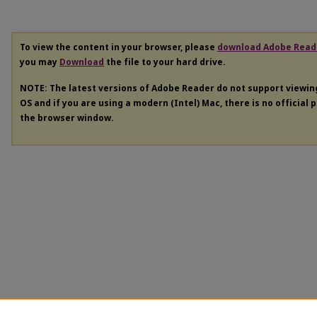
To view the content in your browser, please
download Adobe Read
you may
Download
the file to your hard drive.
NOTE: The latest versions of Adobe Reader do not support viewi
OS and if you are using a modern (Intel) Mac, there is no official 
the browser window.