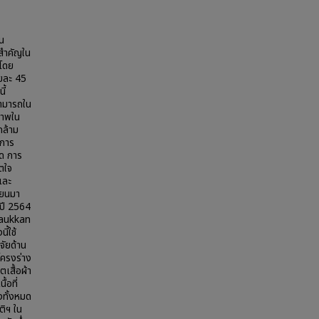
น
สำคัญใน
 โดย
อยละ 45
ี้
สามารถใน
ภาพใน
กล้าม
มการ
ัด การ
ิตใจ
และ
ียนมา
นปี 2564
paukkan
ี้ใช้
ัยด้าน
ครงร่าง
เสื้อผ้า
อที่
งทั้งหมด
ติฯ ใน