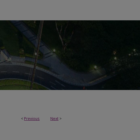
<
Previous
Next
>