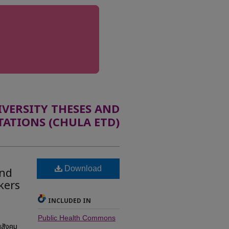
ERSITY THESES AND
TATIONS (CHULA ETD)
Download
and
kers
INCLUDED IN
Public Health Commons
นสังคม