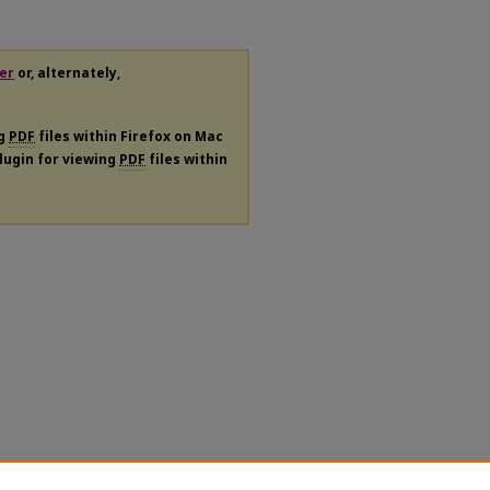
er
or, alternately,
ng
PDF
files within Firefox on Mac
plugin for viewing
PDF
files within