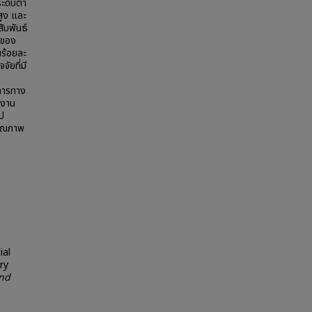
ะดับต่ำ
ูง และ
ัมพันธ์
นของ
นร้อยละ
ัยที่มี
การทาง
ำงาน
ป
คุณภาพ
ial
ry
and