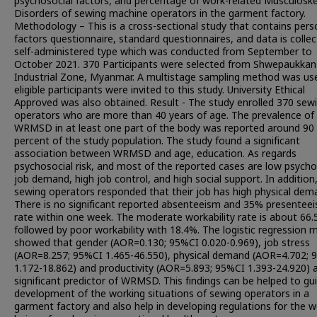
psychosocial factors, and percentage of work-related Musculoske
Disorders of sewing machine operators in the garment factory.
Methodology – This is a cross-sectional study that contains pers
factors questionnaire, standard questionnaires, and data is colle
self-administered type which was conducted from September to
October 2021. 370 Participants were selected from Shwepaukkan
Industrial Zone, Myanmar. A multistage sampling method was us
eligible participants were invited to this study. University Ethical
Approved was also obtained. Result - The study enrolled 370 sew
operators who are more than 40 years of age. The prevalence of
WRMSD in at least one part of the body was reported around 90
percent of the study population. The study found a significant
association between WRMSD and age, education. As regards
psychosocial risk, and most of the reported cases are low psycho
job demand, high job control, and high social support. In addition
sewing operators responded that their job has high physical dem
There is no significant reported absenteeism and 35% presentee
rate within one week. The moderate workability rate is about 66.
followed by poor workability with 18.4%. The logistic regression 
showed that gender (AOR=0.130; 95%CI 0.020-0.969), job stress
(AOR=8.257; 95%CI 1.465-46.550), physical demand (AOR=4.702; 
1.172-18.862) and productivity (AOR=5.893; 95%CI 1.393-24.920) 
significant predictor of WRMSD. This findings can be helped to gu
development of the working situations of sewing operators in a
garment factory and also help in developing regulations for the we