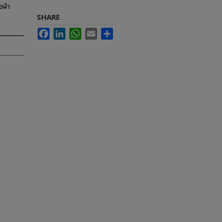
อผ้า
SHARE
Facebook
LinkedIn
WhatsApp
Email
Share