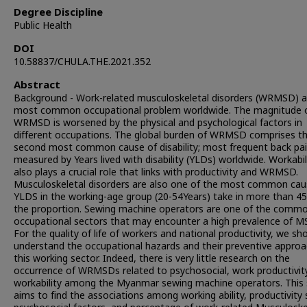
Degree Discipline
Public Health
DOI
10.58837/CHULA.THE.2021.352
Abstract
Background - Work-related musculoskeletal disorders (WRMSD) a
most common occupational problem worldwide. The magnitude 
WRMSD is worsened by the physical and psychological factors in
different occupations. The global burden of WRMSD comprises t
second most common cause of disability; most frequent back pai
measured by Years lived with disability (YLDs) worldwide. Workabil
also plays a crucial role that links with productivity and WRMSD.
Musculoskeletal disorders are also one of the most common cau
YLDS in the working-age group (20-54Years) take in more than 4
the proportion. Sewing machine operators are one of the comm
occupational sectors that may encounter a high prevalence of M
For the quality of life of workers and national productivity, we sh
understand the occupational hazards and their preventive approa
this working sector. Indeed, there is very little research on the
occurrence of WRMSDs related to psychosocial, work productivit
workability among the Myanmar sewing machine operators. This 
aims to find the associations among working ability, productivity 