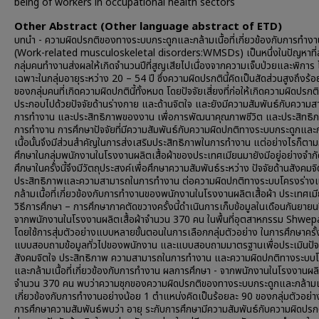
being of workers in occupational health sectors
Other Abstract (Other language abstract of ETD)
บทนำ - ความผิดปรกติของทางระบบกระดูกและกล้ามเนื้อที่เกี่ยวข้องกับการทำงา
(Work-related musculoskeletal disorders:WMSDs) เป็นหนึ่งในปัญหาที่
กลุ่มคนทำงานส่งผลให้เกิดจำนวนปีที่สูญเสียไปเนื่องจากความเจ็บป่วยและพิการ
เฉพาะในกลุ่มอายุระหว่าง 20 – 54 ปี ซึ่งความผิดปรกตินี้คิดเป็นสัดส่วนสูงถึงร้
ของกลุ่มคนที่เกิดความผิดปกตินี้ทั้งหมด โดยปัจจัยเสี่ยงที่ก่อให้เกิดความผิดปรกติน
ประกอบไปด้วยปัจจัยด้านร่างกาย และด้านจิตใจ และยังมีความสัมพันธ์กับความ
การทำงาน และประสิทธิภาพของงาน เพื่อการพัฒนาคุณภาพชีวิต และประสิทธิ
การทำงาน การศึกษาปัจจัยที่มีความสัมพันธ์กับความผิดปกติทางระบบกระดูกและ
เนื้อนั้นจึงมีส่วนสำคัญในการส่งเสริมประสิทธิภาพในการทำงาน แต่อย่างไรก็ตา
ศึกษาในกลุ่มพนักงานในโรงงานผลิตเสื้อผ้าของประเทศเมียนมายังมีอยู่อย่างจำก
ศึกษาในครั้งนี้จึงมีวัตถุประสงค์เพื่อศึกษาความสัมพันธ์ระหว่าง ปัจจัยด้านสังคมจ
ประสิทธิภาพและความสามารถในการทำงาน ต่อความผิดปกติทางระบบโครงร่าง
กล้ามเนื้อที่เกี่ยวข้องกับการทํางานของพนักงานในโรงงานผลิตเสื้อผ้า ประเทศเม
วิธีการศึกษา – การศึกษาภาคตัดขวางครั้งนี้ดำเนินการเก็บข้อมูลในเดือนกันยาย
จากพนักงานในโรงงานผลิตเสื้อผ้าจำนวน 370 คน ในพื้นที่อุตสาหกรรม Shwe
โดยใช้การสุ่มตัวอย่างแบบหลายขั้นตอนในการเลือกกลุ่มตัวอย่าง ในการศึกษาครั้งน
แบบสอบถามข้อมูลทั่วไปของพนักงาน และแบบสอบถามมาตรฐานเพื่อประเมินปัจจ
สังคมจิตใจ ประสิทธิภาพ ความสามารถในการทำงาน และความผิดปกติทางระบบโ
และกล้ามเนื้อที่เกี่ยวข้องกับการทํางาน ผลการศึกษา - จากพนักงานในโรงงานผลิต
จำนวน 370 คน พบว่าความชุกของความผิดปรกติของทางระบบกระดูกและกล้ามเนื้
เกี่ยวข้องกับการทำงานอย่างน้อย 1 ตำแหน่งคิดเป็นร้อยละ 90 ของกลุ่มตัวอย่า
การศึกษาความสัมพันธ์พบว่า อายุ ระกับการศึกษามีความสัมพันธ์กับความผิดปรก