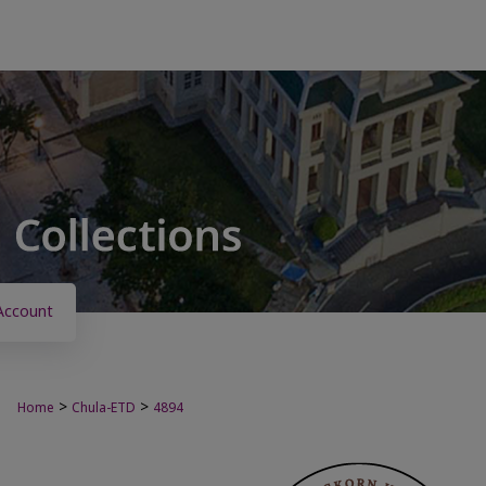
Account
>
>
Home
Chula-ETD
4894