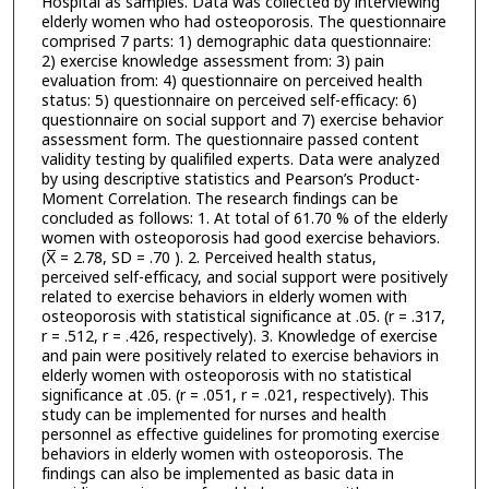
Hospital as samples. Data was collected by interviewing
elderly women who had osteoporosis. The questionnaire
comprised 7 parts: 1) demographic data questionnaire:
2) exercise knowledge assessment from: 3) pain
evaluation from: 4) questionnaire on perceived health
status: 5) questionnaire on perceived self-efficacy: 6)
questionnaire on social support and 7) exercise behavior
assessment form. The questionnaire passed content
validity testing by qualifiled experts. Data were analyzed
by using descriptive statistics and Pearson’s Product-
Moment Correlation. The research findings can be
concluded as follows: 1. At total of 61.70 % of the elderly
women with osteoporosis had good exercise behaviors.
(X̅ = 2.78, SD = .70 ). 2. Perceived health status,
perceived self-efficacy, and social support were positively
related to exercise behaviors in elderly women with
osteoporosis with statistical significance at .05. (r = .317,
r = .512, r = .426, respectively). 3. Knowledge of exercise
and pain were positively related to exercise behaviors in
elderly women with osteoporosis with no statistical
significance at .05. (r = .051, r = .021, respectively). This
study can be implemented for nurses and health
personnel as effective guidelines for promoting exercise
behaviors in elderly women with osteoporosis. The
findings can also be implemented as basic data in