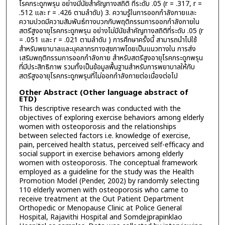
โรคกระดูกพรุน อย่างมีนัยสำคัญทางสถิติ ที่ระดับ .05 (r = .317, r =
.512 และ r = .426 ตามลำดับ) 3. ความรู้ในการออกกำลังกายและ
ความปวดมีความสัมพันธ์ทางบวกกับพฤติกรรมการออกกำลังกายใน
สตรีสูงอายุโรคกระดูกพรุน อย่างไม่มีนัยสำคัญทางสถิติที่ระดับ .05 (r
= .051 และ r = .021 ตามลำดับ ) การศึกษาครั้งนี้ สามารถนำไปใช้
สำหรับพยาบาลและบุคลากรทางสุขภาพโดยเป็นแนวทางใน การส่ง
เสริมพฤติกรรมการออกกำลังกาย สำหรับสตรีสูงอายุโรคกระดูกพรุน
ที่มีประสิทธิภาพ รวมทั้งเป็นข้อมูลพื้นฐานสำหรับการพยาบาลให้กับ
สตรีสูงอายุโรคกระดูกพรุนที่ไม่ออกกำลังกายต่อเนื่องต่อไป
Other Abstract (Other language abstract of
ETD)
This descriptive research was conducted with the
objectives of exploring exercise behaviors among elderly
women with osteoporosis and the relationships
between selected factors i.e. knowledge of exercise,
pain, perceived health status, perceived self-efficacy and
social support in exercise behaviors among elderly
women with osteoporosis. The conceptual framework
employed as a guideline for the study was the Health
Promotion Model (Pender, 2002) by randomly selecting
110 elderly women with osteoporosis who came to
receive treatment at the Out Patient Department
Orthopedic or Menopause Clinic at Police General
Hospital, Rajavithi Hospital and Somdejprapinklao