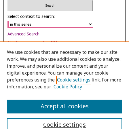
Select context to search:
Advanced Search
Notify me via email or
RSS
We use cookies that are necessary to make our site
Browse
work. We may also use additional cookies to analyze,
Collections
improve, and personalize our content and your
digital experience. You can manage your cookie
Disciplines
preferences using the
Cookie settings
link. For more
Authors
information, see our
Cookie Policy
Author Corner
Author FAQ
Accept all cookies
Cookie settings