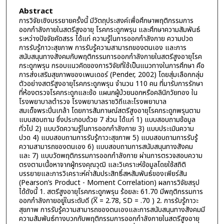
Abstract
การวิจัยเชิงบรรยายครั้งนี้ มีวัตถุประสงค์เพื่อศึกษาพฤติกรรมการ
ออกกำลังกายในสตรีสูงอายุ โรคกระดูกพรุน และศึกษาความสัมพันธ์
ระหว่างปัจจัยคัดสรร ได้แก่ ความรู้ในการออกกำลังกาย ความปวด
การรับรู้ภาวะสุขภาพ การรับรู้ความสามารถของตนเอง และการ
สนับสนุนทางสังคมกับพฤติกรรมการออกกำลังกายในสตรีสูงอายุโรค
กระดูกพรุน กรอบแนวคิดของการวิจัยที่ใช้เป็นแนวทางในการศึกษา คือ
การส่งเสริมสุขภาพของเพนเดอร์ (Pender, 2002) โดยสุ่มเลือกกลุ่ม
ตัวอย่างสตรีสูงอายุโรคกระดูกพรุน จำนวน 110 คน ที่มารับการรักษา
ที่ห้องตรวจโรคกระดูกและข้อ แผนกผู้ป่วยนอกหรือคลินิกวัยทอง ใน
โรงพยาบาลตำรวจ โรงพยาบาลราชวิถีและโรงพยาบาล
สมเด็จพระปิ่นเกล้า โดยการสัมภาษณ์สตรีสูงอายุโรคกระดูกพรุนตาม
แบบสอบถาม ซึ่งประกอบด้วย 7 ส่วน ได้แก่ 1) แบบสอบถามข้อมูล
ทั่วไป 2) แบบวัดความรู้ในการออกกำลังกาย 3) แบบประเมินความ
ปวด 4) แบบสอบถามการรับรู้ภาวะสุขภาพ 5) แบบสอบถามการรับรู้
ความสามารถของตนเอง 6) แบบสอบถามการสนับสนุนทางสังคม
และ 7) แบบวัดพฤติกรรมการออกกำลังกาย ผ่านการตรวจสอบความ
ตรงตามเนื้อหาจากผู้ทรงคุณวุฒิ และวิเคราะห์ข้อมูลโดยใช้สถิติ
บรรยายและการวิเคราะห์ค่าสัมประสิทธิ์สหสัมพันธ์ของเพียร์สัน
(Pearson’s Product - Moment Correlation) ผลการวิจัยสรุป
ได้ดังนี้ 1. สตรีสูงอายุโรคกระดูกพรุน ร้อยละ 61.70 มีพฤติกรรมการ
ออกกำลังกายอยู่ในระดับดี (X̅ = 2.78, SD = .70 ) 2. การรับรู้ภาวะ
สุขภาพ การรับรู้ความสามารถของตนเองและการสนับสนุนทางสังคมมี
ความสัมพันธ์ทางบวกกับพฤติกรรมการออกกำลังกายในสตรีสูงอายุ