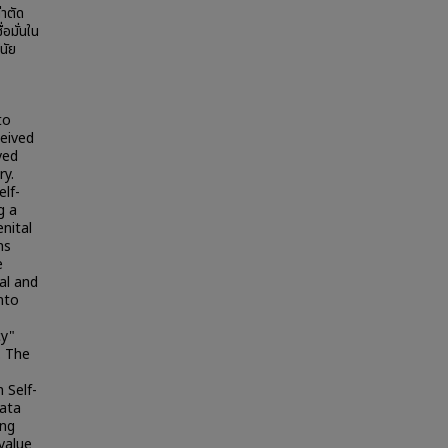
่าตัด
่อมั่นใน
นัย
to
eived
ved
ry.
lf-
g a
nital
ns
e
al and
nto
cy"
. The
 Self-
data
ing
 value