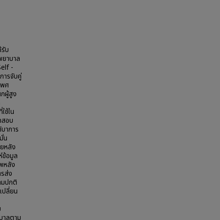
้รับ
รพยาบาล
elf -
ารจับคู่
ะเพศ
ผู้สูง
า
ใช้ใน
ทดสอบ
กับาการ
ั่น
ายหลัง
์ข้อมูล
าพหลัง
ารส่ง
ตามปกติ
เปลี่ยน
ม
ยาบาลตาม