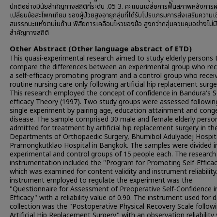
ปกติอย่างมีนัยสำคัญทางสถิติที่ระดับ .05 3. คะแนนเฉลี่ยการฟื้นสภาพหลังการผ
เปลี่ยนข้อสะโพกเทียม ของผู้ป่วยสูงอายุกลุ่มที่ได้รับโปรแกรมการส่งเสริมความเชื
สมรรถนะแห่งตนในด้าน พิสัยการเคลื่อนไหวของข้อ สูงกว่ากลุ่มควบคุมอย่างไม่มี
สำคัญทางสถิติ
Other Abstract (Other language abstract of ETD)
This quasi-experimental research aimed to study elderly persons 
compare the differences between an experimental group who rec
a self-efficacy promoting program and a control group who recei
routine nursing care only following artificial hip replacement surge
This research employed the concept of confidence in Bandura's Se
efficacy Theory (1997). Two study groups were assessed followin
single experiment by pairing age, education attainment and conge
disease. The sample comprised 30 male and female elderly perso
admitted for treatment by artificial hip replacement surgery in th
Departments of Orthopaedic Surgery, Bhumibol Adulyadej Hospit
Pramongkutklao Hospital in Bangkok. The samples were divided i
experimental and control groups of 15 people each. The research
instrumentation included the "Program for Promoting Self-Effica
which was examined for content validity and instrument reliability
instrument employed to regulate the experiment was the
"Questionnaire for Assessment of Preoperative Self-Confidence in
Efficacy" with a reliability value of 0.90. The instrument used for 
collection was the "Postoperative Physical Recovery Scale follow
Artificial Hip Replacement Surgery" with an observation reliability