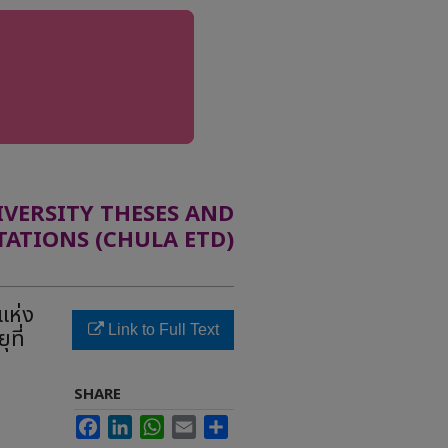
ERSITY THESES AND
TATIONS (CHULA ETD)
แห่ง
Link to Full Text
ที่
SHARE
Facebook
LinkedIn
WhatsApp
Email
Share