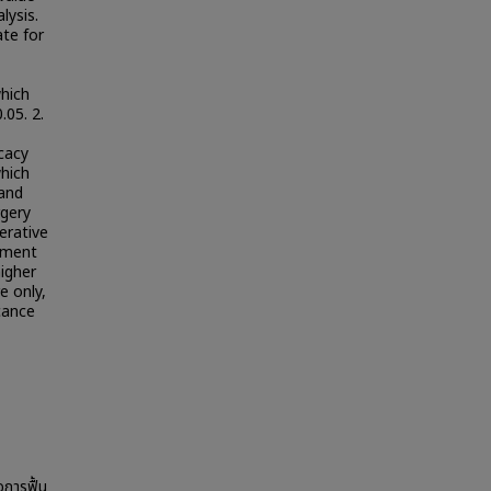
lysis.
ate for
hich
.05. 2.
cacy
hich
 and
rgery
erative
riment
igher
e only,
icance
อการฟื้น