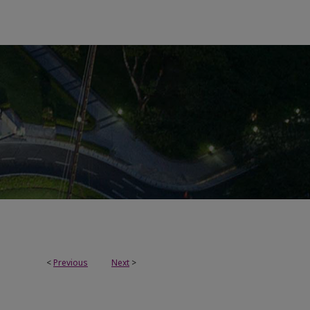
<
Previous
Next
>