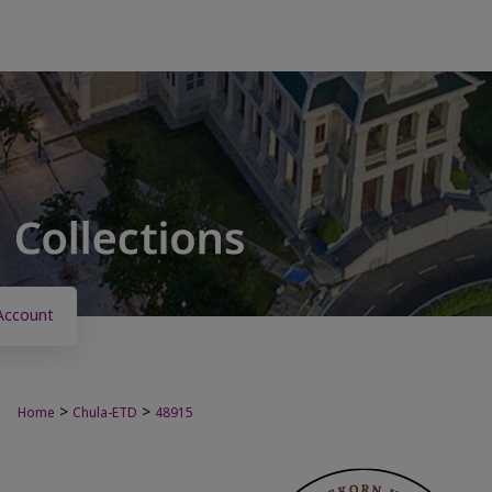
Account
>
>
Home
Chula-ETD
48915