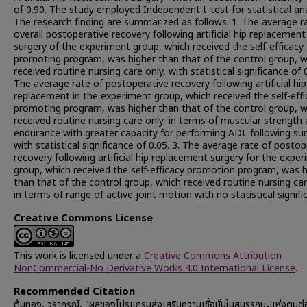
of 0.90. The study employed Independent t-test for statistical ana
The research finding are summarized as follows: 1. The average r
overall postoperative recovery following artificial hip replacement
surgery of the experiment group, which received the self-efficacy
promoting program, was higher than that of the control group, w
received routine nursing care only, with statistical significance of 0
The average rate of postoperative recovery following artificial hip
replacement in the experiment group, which received the self-effi
promoting program, was higher than that of the control group, w
received routine nursing care only, in terms of muscular strength
endurance with greater capacity for performing ADL following su
with statistical significance of 0.05. 3. The average rate of postop
recovery following artificial hip replacement surgery for the expe
group, which received the self-efficacy promotion program, was h
than that of the control group, which received routine nursing car
in terms of range of active joint motion with no statistical signif
Creative Commons License
This work is licensed under a
Creative Commons Attribution-
NonCommercial-No Derivative Works 4.0 International License
.
Recommended Citation
ตุ้มทอง, วราภรณ์, "ผลของโปรแกรมส่งเสริมความเชื่อมั่นในสมรรถนะแห่งตนต่