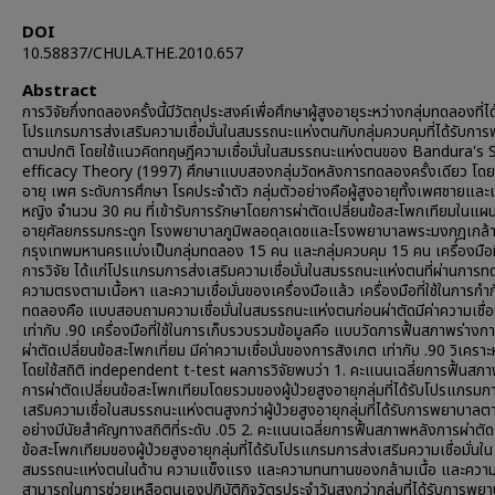
DOI
10.58837/CHULA.THE.2010.657
Abstract
การวิจัยกึ่งทดลองครั้งนี้มีวัตถุประสงค์เพื่อศึกษาผู้สูงอายุระหว่างกลุ่มทดลองที่ได
โปรแกรมการส่งเสริมความเชื่อมั่นในสมรรถนะแห่งตนกับกลุ่มควบคุมที่ได้รับกา
ตามปกติ โดยใช้แนวคิดทฤษฎีความเชื่อมั่นในสมรรถนะแห่งตนของ Bandura's S
efficacy Theory (1997) ศึกษาแบบสองกลุ่มวัดหลังการทดลองครั้งเดียว โดยก
อายุ เพศ ระดับการศึกษา โรคประจำตัว กลุ่มตัวอย่างคือผู้สูงอายุทั้งเพศชายแล
หญิง จำนวน 30 คน ที่เข้ารับการรักษาโดยการผ่าตัดเปลี่ยนข้อสะโพกเทียมในแผนก
อายุศัลยกรรมกระดูก โรงพยาบาลภูมิพลอดุลเดชและโรงพยาบาลพระมงกุฎเกล้
กรุงเทพมหานครแบ่งเป็นกลุ่มทดลอง 15 คน และกลุ่มควบคุม 15 คน เครื่องมือที่
การวิจัย ได้แก่โปรแกรมการส่งเสริมความเชื่อมั่นในสมรรถนะแห่งตนที่ผ่านการ
ความตรงตามเนื้อหา และความเชื่อมั่นของเครื่องมือแล้ว เครื่องมือที่ใช้ในการกำ
ทดลองคือ แบบสอบถามความเชื่อมั่นในสมรรถนะแห่งตนก่อนผ่าตัดมีค่าความเชื่อม
เท่ากับ .90 เครื่องมือที่ใช้ในการเก็บรวบรวมข้อมูลคือ แบบวัดการฟื้นสภาพร่างก
ผ่าตัดเปลี่ยนข้อสะโพกเที่ยม มีค่าความเชื่อมั่นของการสังเกต เท่ากับ .90 วิเคราะห
โดยใช้สถิติ independent t-test ผลการวิจัยพบว่า 1. คะแนนเฉลี่ยการฟื้นสภ
การผ่าตัดเปลี่ยนข้อสะโพกเทียมโดยรวมของผู้ป่วยสูงอายุกลุ่มที่ได้รับโปรแกรมก
เสริมความเชื่อในสมรรถนะแห่งตนสูงกว่าผู้ป่วยสูงอายุกลุ่มที่ได้รับการพยาบาล
อย่างมีนัยสำคัญทางสถิติที่ระดับ .05 2. คะแนนเฉลี่ยการฟื้นสภาพหลังการผ่าตัด
ข้อสะโพกเทียมของผู้ป่วยสูงอายุกลุ่มที่ได้รับโปรแกรมการส่งเสริมความเชื่อมั่นใน
สมรรถนะแห่งตนในด้าน ความแข็งแรง และความทนทานของกล้ามเนื้อ และควา
สามารถในการช่วยเหลือตนเองปฏิบัติกิจวัตรประจำวันสูงกว่ากลุ่มที่ได้รับการพ