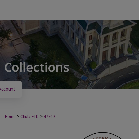
Account
>
>
Home
Chula-ETD
47769