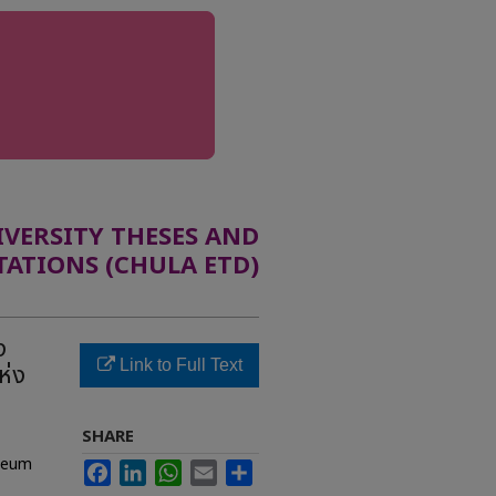
ERSITY THESES AND
TATIONS (CHULA ETD)
ง
Link to Full Text
ห่ง
SHARE
oleum
Facebook
LinkedIn
WhatsApp
Email
Share