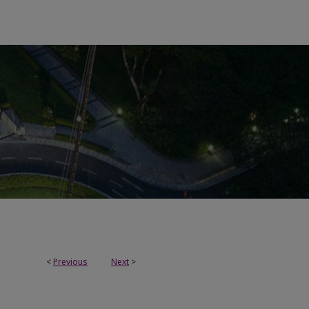
<
Previous
Next
>