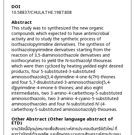
DOI
10.58837/CHULA.THE.1987.808
Abstract
This study was to synthesized the new organic
compounds which expected to have antimicrobial
activity and to study the synthetic process of
isothiazolopyrimidine derivatives. The synthesis of
isothiazolopyrimidine derivatives starting from the
reaction of 3,5-diaminoisothiazole derivatives and
isothiocynates to yield the N-isothiazolyl thioureas
which were then cyclized by heating yielded eight desired
products, four 5-substituted-3-substituted
aminoisothiazolo[3,4-dyrimidine-4-one-6(7H)-thiones
and four 5,7-disubstituted-3-aminoisothiazolo[5,4-
d]pyrimidine-4-imone-6-thiones; and also eight
intermediates, two 3-amino-4-carbethoxy-5-substituted
aminoisothiazolo, two 3-amino-4-cyano-5-substituted
aminoisothiazoles and four N-substituted-N’-(4-
carbethoxy-5-substituted aminoisotiazolyl)-thioureas.
Other Abstract (Other language abstract of
ETD)
งานวิจัยนี้มีจุดมุ่งหมายเพื่อสังเคราะห์สารประกอบอินทรีย์ตัวใหม่ ที่
คาดว่ามีฤทธ์ต้านจุลชีพ และศึกษากระบวนการสังเคราะห์สารประกอบ