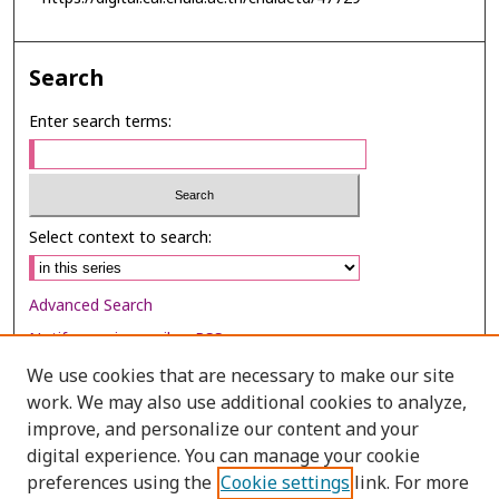
Search
Enter search terms:
Select context to search:
Advanced Search
Notify me via email or
RSS
We use cookies that are necessary to make our site
Browse
work. We may also use additional cookies to analyze,
Collections
improve, and personalize our content and your
digital experience. You can manage your cookie
Disciplines
preferences using the
Cookie settings
link. For more
Authors