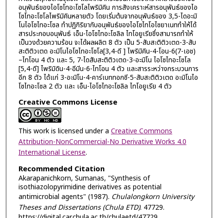
อนุพันธ์ของไอโซโทอะโซโลไพริมิคิน การสังเคราะห์สารอนุพันธ์ของไอ
โซโทอะโซโลไพริมิคินหลายตัว โดยเริ่มต้นจากอนุพันธ์ของ 3,5-ไดอะมิ
โนไอโซไทอะโซล ทำปฏิกิริยากับอนุพันธ์ของไอโซไทโอไซยาเนททำให้ได้
สารประกอบอนุพันธ์ เอ็น-ไอโซไทอะโซลิล ไทโอยูเรียซึ่งสามารถทำให้
เป็นวงด้วยความร้อน จะได้ผลผลิต 8 ตัว เป็น 5-สับสะติติวเตด-3-สับ
สะติติวเตด อะมิโนไอโซไทอะโซโล[3,4-ดี ] ไพริมิคิน-4-โอน-6(7-เอช)
–ไทโอน 4 ตัว และ 5, 7-ไดสับสะติติวเตด-3-อะมิโน ไอโซไทอะโซโล
[5,4-ดี] ไพริมิดิน-4-อีมีน-6-ไทโอน 4 ตัว และสารระหว่างกระบวนการ
อีก 8 ตัว ได้แก่ 3-อะมิโน-4-คาร์เบททอกซี-5-สับสะติติวเตด อะมิโนไอ
โซไทอะโซล 2 ตัว และ เอ็น-ไอโซไทอะโซลิล ไทโอยูเรีย 4 ตัว
Creative Commons License
This work is licensed under a
Creative Commons
Attribution-NonCommercial-No Derivative Works 4.0
International License
.
Recommended Citation
Akarapanichkorn, Sumanas, "Synthesis of
isothiazolopyrimidine derivatives as potential
antimicrobial agents" (1987).
Chulalongkorn University
Theses and Dissertations (Chula ETD)
. 47729.
https://digital.car.chula.ac.th/chulaetd/47729